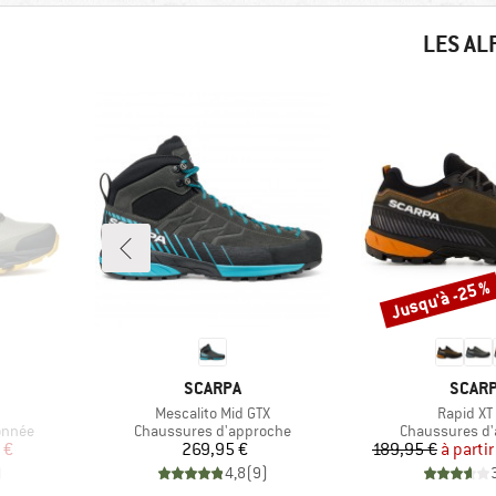
LES AL
Jusqu'à -25 %
Remise
MARQUE
MARQ
SCARPA
SCAR
Article
Article
Mescalito Mid GTX
Rapid XT
Product group
Product group
onnée
Chaussures d'approche
Chaussures d
duit
Prix
Pr
Pr
 €
269,95 €
189,95 €
à partir
)
4,8
(
9
)