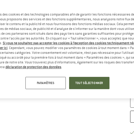
Sé
s des cookies et des technologies comparables afin de garantir les fonctions nécessaires de
, nous proposons des services et des fonctions supplémentaires, nous analysons notre flux d
ser le contenu et la publicité et nous fournissons des fonctions médias sociaux. Cela perme
es de médias sociaux, de publicité et d'analyse de s'informer sur la manière dont vous utilise
s de ces partenaires sont situés dans des pays tiers sans garanties suffisantes pour protég
ontre l'accès par les autorités. En cliquant sur « Tout sélectionner », vous acceptez que no
e.
Si vous ne souhaitez pas accepter les cookies à l’exception des cookies techniquement n
er ici
. Cependant, vous pouvez modifier vos paramètres de cookies à tout moment dans « Pa
certaines catégories. Votre consentement est volontaire, n’est pas nécessaire pour l’utilisati
oqué ou accordé pour la première fois à tout moment dans « Paramètres des cookies », qui se
eure de notre site. Vous trouverez plus d'informations, également sur les risques des transfe
G
otre
déclaration de protection des données
.
Dé
PARAMÈTRES
TOUT SÉLECTIONNER
Qu