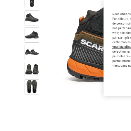
Nous utilison
Par ailleurs
de personnali
nos partenair
web; certain
par exemple c
cette manièr
veuillez cliqu
sélectionner 
peut être rév
partie inféri
tiers, dans n