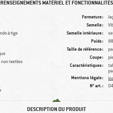
RENSEIGNEMENTS MATÉRIEL ET FONCTIONNALITÉS
Fermeture :
la
Semelle :
Vi
Semelle intérieure :
ndo à tige
se
Poids :
88
Taille de référence :
pa
que
Coupe :
pi
non textiles
Caractéristiques :
ta
pa
Mentions légale :
in
N° art. :
04
e
DESCRIPTION DU PRODUIT