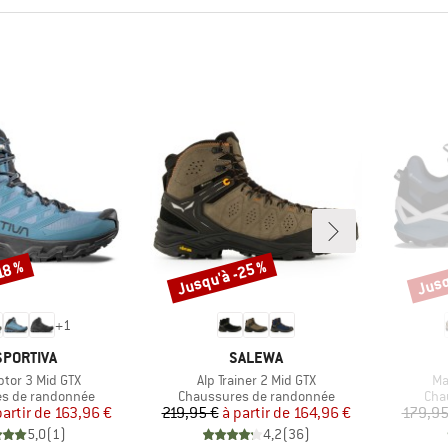
Jusqu'à -25 %
Jusq
18 %
Remise
Remi
+
1
RQUE
MARQUE
SPORTIVA
SALEWA
Article
Art
ptor 3 Mid GTX
Alp Trainer 2 Mid GTX
Ma
roup
Product group
Pro
s de randonnée
Chaussures de randonnée
Cha
Prix
Prix réduit
Prix
Prix réduit
partir de
163,96 €
219,95 €
à partir de
164,96 €
179,95
5,0
(
1
)
4,2
(
36
)