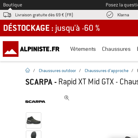
Vers le
Boutique
Posez la questi
Trouv
Livraison gratuite dès 69 € (FR)
Klarna
DÉSTOCKAGE : jusqu'à -60 %
Vêtements
Chaussures
Page d'accueil
/
Chaussures outdoor
/
Chaussures d'approche
/
SCARPA
-
Rapid XT Mid GTX - Cha