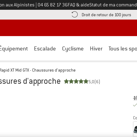
Appelez-nous au
on aux Alpinistes
|
04 65 82 17 36
FAQ & aide
Statut de ma command
e les informations de paiement ici ! Ouvre une boîte d'information
Tro
Droit de retour de 100 jours
Équipement
Escalade
Cyclisme
Hiver
Tous les spo
Rapid XT Mid GTX - Chaussures d'approche
ussures d'approche
5,0
(6)
Pr
Pr
1
Co