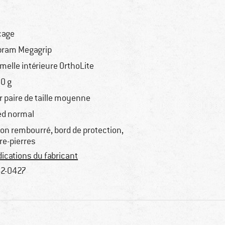
çage
bram Megagrip
melle intérieure OrthoLite
0 g
r paire de taille moyenne
ed normal
lon rembourré, bord de protection,
re-pierres
dications du fabricant
2-0427