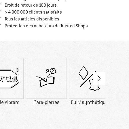
Trouve les informations de paiement i
Droit de retour de 100 jours
> 4 000 000 clients satisfaits
Tous les articles disponibles
Trouve toutes les infos
Protection des acheteurs de Trusted Shops
le Vibram
Pare-pierres
Cuir/ synthétique