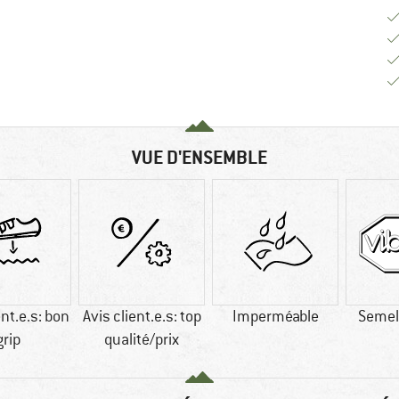
VUE D'ENSEMBLE
ent.e.s: bon
Avis client.e.s: top
Imperméable
Semel
grip
qualité/prix