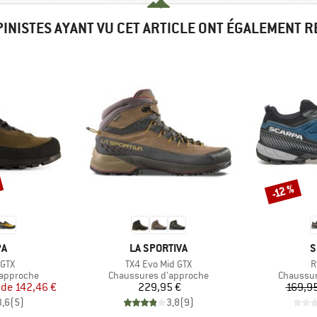
PINISTES AYANT VU CET ARTICLE ONT ÉGALEMENT 
-12 %
Remise
UE
MARQUE
M
PA
LA SPORTIVA
S
Article
A
 GTX
TX4 Evo Mid GTX
R
Product group
Product 
'approche
Chaussures d'approche
Chaussur
ix
ix réduit
Prix
 de
142,46 €
229,95 €
169,95
3,6
(
5
)
3,8
(
9
)