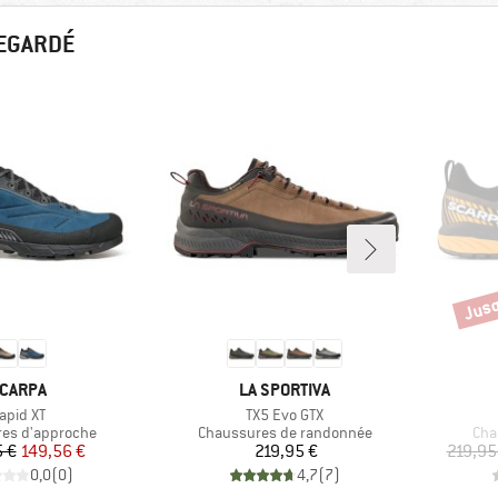
REGARDÉ
Jusq
Remi
ARQUE
MARQUE
CARPA
LA SPORTIVA
rticle
Article
apid XT
TX5 Evo GTX
group
Product group
Pro
es d'approche
Chaussures de randonnée
Cha
Prix
Prix réduit
Prix
 €
149,56 €
219,95 €
219,95
0,0
(
0
)
4,7
(
7
)