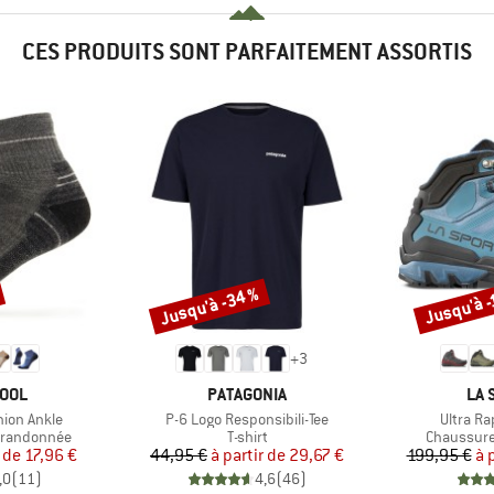
CES PRODUITS SONT PARFAITEMENT ASSORTIS
Jusqu'à -34 %
Jusqu'à -
Remise
Remise
+
3
MARQUE
MA
OOL
PATAGONIA
LA 
Article
Article
hion Ankle
P-6 Logo Responsibili-Tee
Ultra Ra
Product group
Product g
 randonnée
T-shirt
Chaussure
ix
ix réduit
Prix
Prix réduit
r de
17,96 €
44,95 €
à partir de
29,67 €
199,95 €
à 
,0
(
11
)
4,6
(
46
)