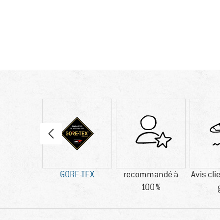
80 g
GORE-TEX
recommandé à
Avis cli
100 %