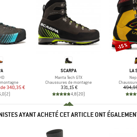
-15 %
Remise
UE
MARQUE
MA
PA
SCARPA
LA 
Article
Artic
 HD
Manta Tech GTX
Nep
Product group
Product g
 montagne
Chaussures de montagne
Chaussur
ix
ix réduit
Prix
 de
340,35 €
331,15 €
494,9
5,0
(
2
)
4,8
(
20
)
INISTES AYANT ACHETÉ CET ARTICLE ONT ÉGALEMEN