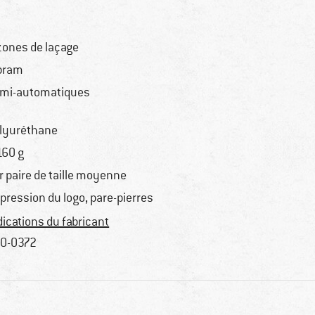
zones de laçage
bram
mi-automatiques
lyuréthane
160 g
r paire de taille moyenne
pression du logo, pare-pierres
dications du fabricant
0-0372