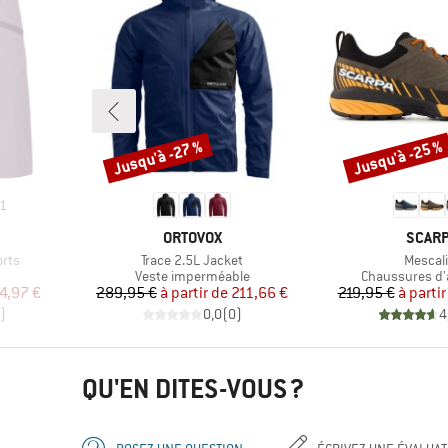
Jusqu'à -27 %
Jusqu'à -25 %
Remise
Remise
1
MARQUE
MARQ
ORTOVOX
SCAR
Article
Article
rts
Trace 2.5L Jacket
Mescali
roup
Product group
Product group
Veste imperméable
Chaussures d
duit
Prix
Prix réduit
Pr
Pr
4,97 €
289,95 €
à partir de
211,66 €
219,95 €
à partir
)
0,0
(
0
)
4
QU'EN DITES-VOUS ?