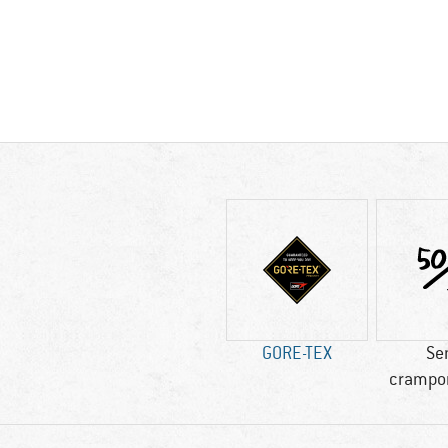
GORE-TEX
Se
crampo