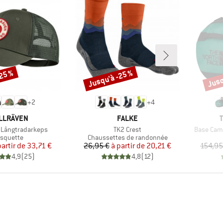
-25 %
Jusqu'à -25 %
Jusq
Remise
Remi
+
2
+
4
RQUE
MARQUE
LLRÄVEN
FALKE
Article
Article
 Långtradarkeps
TK2 Crest
Base Cam
oduct group
Product group
squette
Chaussettes de randonnée
Prix
Prix réduit
Prix
Prix réduit
partir de
33,71 €
26,95 €
à partir de
20,21 €
154,95
4,9
(
25
)
4,8
(
12
)