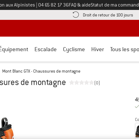
Appelez-nous au
on aux Alpinistes
|
04 65 82 17 36
FAQ & aide
Statut de ma command
e les informations de paiement ici ! Ouvre une boîte d'information
Tro
Droit de retour de 100 jours
Équipement
Escalade
Cyclisme
Hiver
Tous les spo
Mont Blanc GTX - Chaussures de montagne
ssures de montagne
(0)
Pr
Pr
4
Co