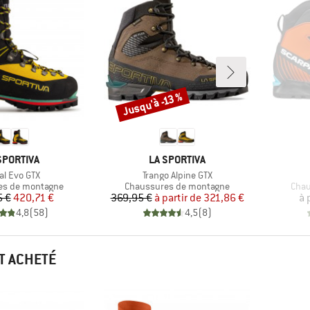
Jusqu'à -13 %
Remise
RQUE
MARQUE
SPORTIVA
LA SPORTIVA
le
Article
al Evo GTX
Trango Alpine GTX
roup
Product group
Prod
es de montagne
Chaussures de montagne
Chau
Prix
Prix réduit
Prix
Prix réduit
5 €
420,71 €
369,95 €
à partir de
321,86 €
à 
4,8
(
58
)
4,5
(
8
)
T ACHETÉ