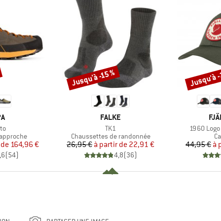
Jusqu'à 
Jusqu'à -15 %
Remise
Remise
UE
MARQUE
MA
PA
FALKE
FJÄ
Article
Article
to
TK1
1960 Logo
Product group
Pr
'approche
Chaussettes de randonnée
Ca
ix
ix réduit
Prix
Prix réduit
 de
164,96 €
26,95 €
à partir de
22,91 €
44,95 €
à 
,6
(
54
)
4,8
(
36
)