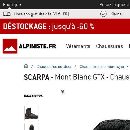
Vers le
Boutique
Posez la questi
Trouv
Livraison gratuite dès 69 € (FR)
Klarna
DÉSTOCKAGE : jusqu'à -60 %
Vêtements
Chaussures
Page d'accueil
/
Chaussures outdoor
/
Chaussures de montagne
/
SCARPA
-
Mont Blanc GTX - Chau