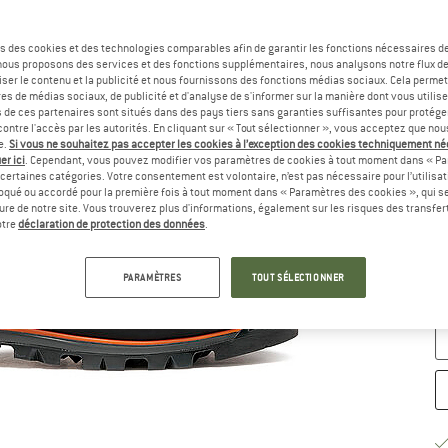
Sé
s des cookies et des technologies comparables afin de garantir les fonctions nécessaires de
, nous proposons des services et des fonctions supplémentaires, nous analysons notre flux d
ser le contenu et la publicité et nous fournissons des fonctions médias sociaux. Cela perme
es de médias sociaux, de publicité et d'analyse de s'informer sur la manière dont vous utilise
s de ces partenaires sont situés dans des pays tiers sans garanties suffisantes pour protég
ontre l'accès par les autorités. En cliquant sur « Tout sélectionner », vous acceptez que no
e.
Si vous ne souhaitez pas accepter les cookies à l’exception des cookies techniquement n
er ici
. Cependant, vous pouvez modifier vos paramètres de cookies à tout moment dans « Pa
certaines catégories. Votre consentement est volontaire, n’est pas nécessaire pour l’utilisati
oqué ou accordé pour la première fois à tout moment dans « Paramètres des cookies », qui se
eure de notre site. Vous trouverez plus d'informations, également sur les risques des transfe
G
otre
déclaration de protection des données
.
Dé
PARAMÈTRES
TOUT SÉLECTIONNER
Qu