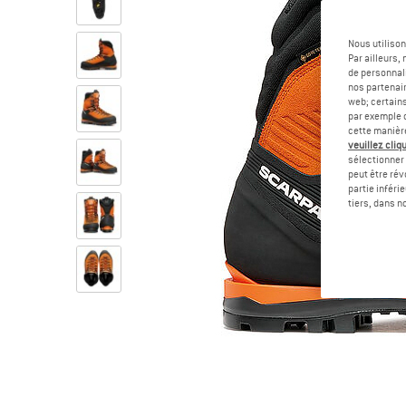
Nous utilison
Par ailleurs
de personnali
nos partenair
web; certain
par exemple c
cette manièr
veuillez cliqu
sélectionner 
peut être rév
partie inféri
tiers, dans n