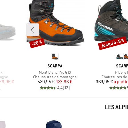
Jusqu'à -8 %
-20 %
Remise
Remise
MARQUE
MARQ
SCARPA
SCAR
Article
Article
TX
Mont Blanc Pro GTX
Ribelle
Product group
Product group
tagne
Chaussures de montagne
Chaussures de
duit
Prix
Prix réduit
Pr
Pr
79,96 €
529,95 €
423,96 €
369,95 €
à partir
)
4,4
(
17
)
LES ALP