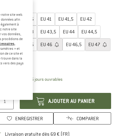
-9 %
lectionner taille:
 notre site web.
EU
40
EU
40,5
EU
41
EU
41,5
EU
42
e données afin
t également à
z notre site
EU
42,5
EU
43
EU
43,5
EU
44
EU
44,5
er vos données,
us procédions de
écessaires,
EU
45
EU
45,5
EU
46
EU
46,5
EU
47
ramètres » et
on de ce site et
EU
48
 trouve dans la
rts vers des pays
uide des tailles
Le lien s'ouvre dans une boîte d'inform
lai de livraison: 3-5 jours ouvrables
antité:
AJOUTER AU PANIER
ENREGISTRER
COMPARER
Trouve les infos sur la livraison 
Livraison gratuite dès 69 € (FR)