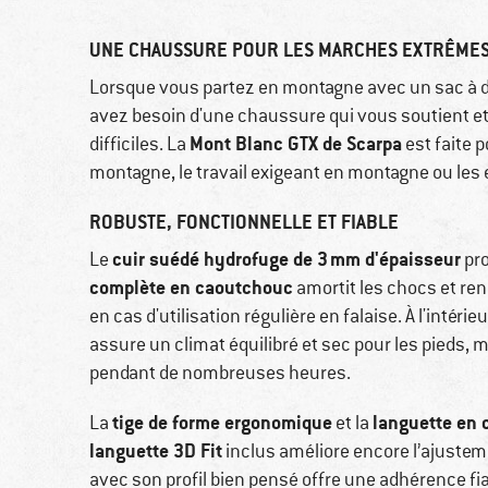
UNE CHAUSSURE POUR LES MARCHES EXTRÊME
Lorsque vous partez en montagne avec un sac à d
avez besoin d'une chaussure qui vous soutient et q
Mont Blanc GTX de Scarpa
difficiles. La
est faite 
montagne, le travail exigeant en montagne ou les 
ROBUSTE, FONCTIONNELLE ET FIABLE
cuir suédé hydrofuge de 3 mm d'épaisseur
Le
pro
complète en caoutchouc
amortit les chocs et re
en cas d'utilisation régulière en falaise. À l'intérieu
assure un climat équilibré et sec pour les pieds,
pendant de nombreuses heures.
tige de forme ergonomique
languette en 
La
et la
languette 3D Fit
inclus améliore encore l’ajusteme
avec son profil bien pensé offre une adhérence f