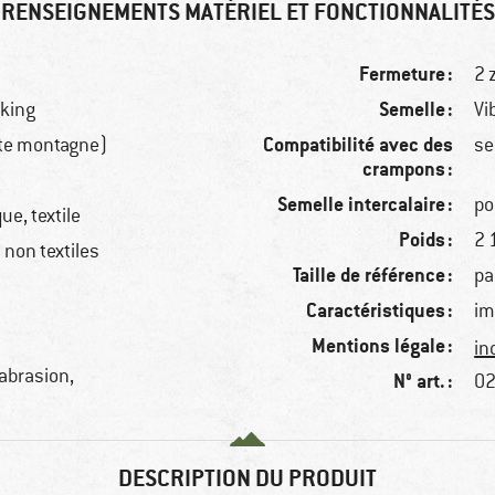
RENSEIGNEMENTS MATÉRIEL ET FONCTIONNALITÉS
Fermeture :
2 
Semelle :
kking
Vi
Compatibilité avec des
te montagne)
se
crampons :
Semelle intercalaire :
po
ue, textile
Poids :
2 
non textiles
Taille de référence :
pa
Caractéristiques :
im
Mentions légale :
in
'abrasion,
N° art. :
02
DESCRIPTION DU PRODUIT