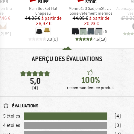
MARQUE
MARQUE
M
AKER
BUFF
STOIC
M
Article
Article
Article
ren Bra
Rain Bucket Hat
Merino150 SadjemSt. Boxer
Aconcagua M
t group
Product group
Product group
Pro
re
Chapeau
Sous-vêtement mérinos
Ves
ix
ix réduit
Prix
Prix réduit
Prix
Prix réduit
7,46 €
44,95 €
à partir de
44,95 €
à partir de
179,95
26,97 €
20,23 €
+
9
,2
(
89
)
0,0
(
0
)
4,6
(
19
)
APERÇU DES ÉVALUATIONS
100%
5,0
(4)
recommandent ce produit
ÉVALUATIONS
5 étoiles
(4)
4 étoiles
(0)