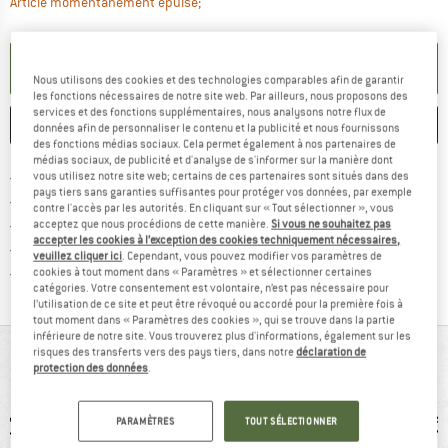
Le lien s'ouvre dans une boîte d'informa
Article momentanément épuisé;
PARAMÉTRER ALERTE
Nous utilisons des cookies et des technologies comparables afin de garantir
les fonctions nécessaires de notre site web. Par ailleurs, nous proposons des
services et des fonctions supplémentaires, nous analysons notre flux de
ENREGISTRER
COMPARER
données afin de personnaliser le contenu et la publicité et nous fournissons
des fonctions médias sociaux. Cela permet également à nos partenaires de
médias sociaux, de publicité et d'analyse de s'informer sur la manière dont
Trouve les infos sur la livrais
Livraison gratuite dès 69 € (FR)
vous utilisez notre site web; certains de ces partenaires sont situés dans des
pays tiers sans garanties suffisantes pour protéger vos données, par exemple
Trouve les informations de paiemen
Droit de retour de 100 jours
contre l'accès par les autorités. En cliquant sur « Tout sélectionner », vous
> 4 000 000 clients satisfaits
acceptez que nous procédions de cette manière.
Si vous ne souhaitez pas
accepter les cookies à l’exception des cookies techniquement nécessaires,
Tous les articles disponibles
veuillez cliquer ici
. Cependant, vous pouvez modifier vos paramètres de
Trouve toutes les i
Protection des acheteurs de Trusted Shops
cookies à tout moment dans « Paramètres » et sélectionner certaines
catégories. Votre consentement est volontaire, n’est pas nécessaire pour
l’utilisation de ce site et peut être révoqué ou accordé pour la première fois à
tout moment dans « Paramètres des cookies », qui se trouve dans la partie
inférieure de notre site. Vous trouverez plus d'informations, également sur les
risques des transferts vers des pays tiers, dans notre
déclaration de
VUE D'ENSEMBLE
protection des données
.
PARAMÈTRES
TOUT SÉLECTIONNER