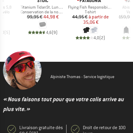
UE
MARQUE
MARQUE
MA
EB
STOIC
PATAGONIA
FJÄ
Article
Article
Article
lus 5,8
Titanium TidanSt. Lunchbox
Flying Fish Responsibili-Tee
Abisko
roup
Product group
Product group
Pro
 vélo
Conservation de la nourriture
T-shirt
Ves
ix
Prix
Prix réduit
Prix
Prix réduit
 €
99,95 €
44,98 €
44,95 €
à partir de
159,95
35,06 €
1
5,0
(
5
)
4,6
(
9
)
4,0
(
2
)
Alpiniste Thomas - Service logistique
« Nous faisons tout pour que votre colis arrive au
plus vite. »
Livraison gratuite dès
Droit de retour de 100