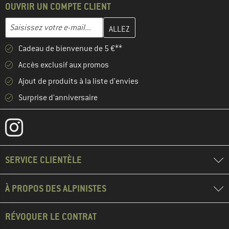
OUVRIR UN COMPTE CLIENT
Entrez votre adresse e-mail ici et créez votre compte client à la 
Saisissez votre e-mail...
Cadeau de bienvenue de 5 €**
Accès exclusif aux promos
Ajout de produits à la liste d'envies
Surprise d'anniversaire
SERVICE CLIENTÈLE
À PROPOS DES ALPINISTES
RÉVOQUER LE CONTRAT