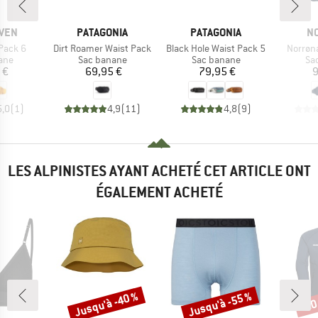
MARQUE
MARQUE
M
ÄVEN
PATAGONIA
PATAGONIA
N
Article
Article
Article
Pack 6
Dirt Roamer Waist Pack
Black Hole Waist Pack 5
Norrøn
 group
Product group
Product group
Pr
ane
Sac banane
Sac banane
Sa
ix
Prix
Prix
 €
69,95 €
79,95 €
9
5,0
(
1
)
4,9
(
11
)
4,8
(
9
)
LES ALPINISTES AYANT ACHETÉ CET ARTICLE ONT
ÉGALEMENT ACHETÉ
Jusqu'à -40 %
Jusqu'à -55 %
-20
Remise
Remise
Rem