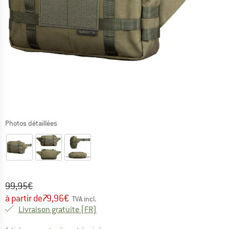
Photos détaillées
Prix initial :
Prix:
99,95
€
à partir de
79,96
€
TVA incl.
France. Informations sur les frais de l
Livraison gratuite
(FR)