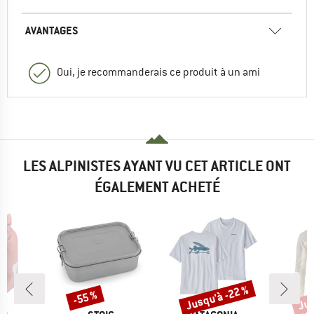
AVANTAGES
Oui, je recommanderais ce produit à un ami
LES ALPINISTES AYANT VU CET ARTICLE ONT
ÉGALEMENT ACHETÉ
Jusqu'à -22 %
Jus
-55 %
Remise
Remise
Rem