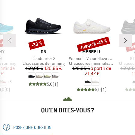
 -40 %
Jusqu'à -45 %
Jus
-23 %
Remise
Remise
Rem
E
MARQUE
MARQUE
NY
ON
MERRELL
Article
Article
Art
9
Cloudsurfer 2
Women's Vapor Glove 6 Boa
GT
Product group
Product group
Product 
e running
Chaussures de running
Chaussures minimalistes
Chaussur
ix
ix réduit
Prix
Prix réduit
Prix
Prix réduit
artir de
169,95 €
130,86 €
129,95 €
à partir de
159,95
 €
71,47 €
1
+
3
5,0
(
1
)
0,0
(
0
)
5,0
(
1
)
QU'EN DITES-VOUS ?
POSEZ UNE QUESTION