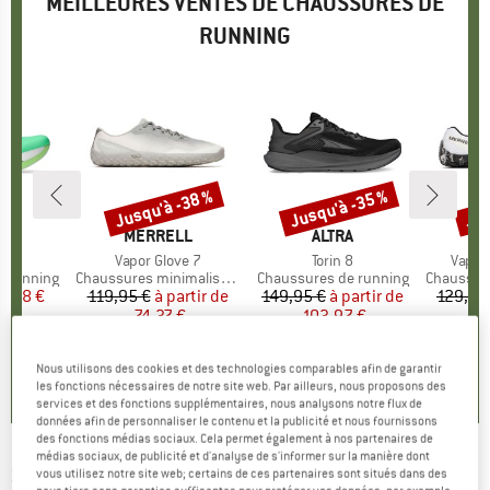
MEILLEURES VENTES DE CHAUSSURES DE
RUNNING
Jusqu'à -38 %
Jusqu'à -35 %
Jus
Remise
Remise
Rem
QUE
S
MARQUE
MERRELL
MARQUE
ALTRA
M
M
ast
Article
Vapor Glove 7
Article
Torin 8
Articl
Vapor
p
e running
Product group
Chaussures minimalistes
Product group
Chaussures de running
Product 
Chaussures
ix
ix réduit
4,98 €
119,95 €
à partir de
Prix
Prix réduit
149,95 €
à partir de
Prix
Prix réduit
129,95
74,37 €
103,97 €
8
+
1
+
1
4,0
(
1
)
Nous utilisons des cookies et des technologies comparables afin de garantir
4,5
(
2
)
4,8
(
9
)
les fonctions nécessaires de notre site web. Par ailleurs, nous proposons des
services et des fonctions supplémentaires, nous analysons notre flux de
données afin de personnaliser le contenu et la publicité et nous fournissons
des fonctions médias sociaux. Cela permet également à nos partenaires de
médias sociaux, de publicité et d'analyse de s'informer sur la manière dont
SAUCONY
-
Women's Surge 3 - Chaussures
vous utilisez notre site web; certains de ces partenaires sont situés dans des