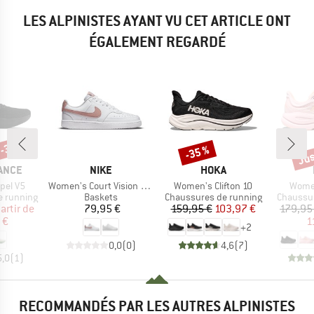
LES ALPINISTES AYANT VU CET ARTICLE ONT
ÉGALEMENT REGARDÉ
 -30 %
Jus
-35 %
Remise
Rem
MARQUE
MARQUE
ANCE
NIKE
HOKA
Article
Article
Articl
opel V5
Women's Court Vision Low Next Nature
Women's Clifton 10
Women
Product group
Product group
Product 
e running
Baskets
Chaussures de running
Chaussur
ix
ix réduit
Prix
Prix
Prix réduit
artir de
79,95 €
159,95 €
103,97 €
179,95
 €
1
+
2
0,0
(
0
)
4,6
(
7
)
5,0
(
1
)
RECOMMANDÉS PAR LES AUTRES ALPINISTES