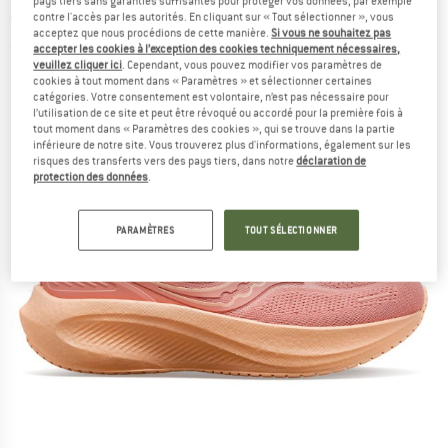
pays tiers sans garanties suffisantes pour protéger vos données, par exemple
de running
contre l'accès par les autorités. En cliquant sur « Tout sélectionner », vous
acceptez que nous procédions de cette manière.
Si vous ne souhaitez pas
(0)
accepter les cookies à l’exception des cookies techniquement nécessaires,
veuillez cliquer ici
. Cependant, vous pouvez modifier vos paramètres de
cookies à tout moment dans « Paramètres » et sélectionner certaines
catégories. Votre consentement est volontaire, n’est pas nécessaire pour
l’utilisation de ce site et peut être révoqué ou accordé pour la première fois à
tout moment dans « Paramètres des cookies », qui se trouve dans la partie
inférieure de notre site. Vous trouverez plus d'informations, également sur les
risques des transferts vers des pays tiers, dans notre
déclaration de
protection des données
.
PARAMÈTRES
TOUT SÉLECTIONNER