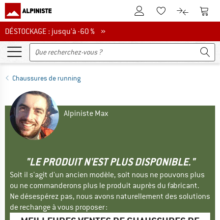
Vers le compte client
Vers 
Vers la liste d'env
Vers le com
DÉSTOCKAGE : jusqu'à -60 %
DÉSTOCKAGE : jusqu'à -60 % »
Chaussures de running
Alpiniste Max
"LE PRODUIT N'EST PLUS DISPONIBLE."
Soit il s'agit d'un ancien modèle, soit nous ne pouvons plus
ou ne commanderons plus le produit auprès du fabricant.
Ne désespérez pas, nous avons naturellement des solutions
de rechange à vous proposer :