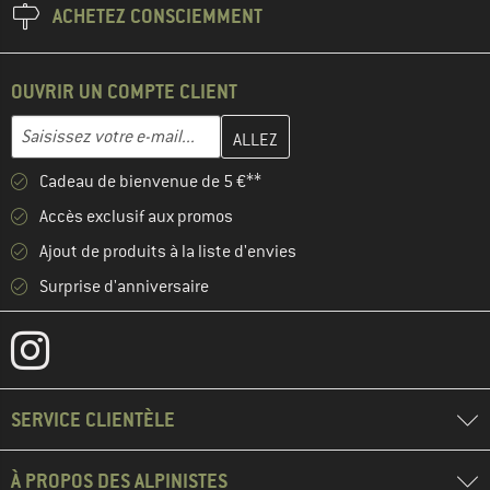
ACHETEZ CONSCIEMMENT
OUVRIR UN COMPTE CLIENT
Entrez votre adresse e-mail ici et créez votre compte client à la 
Adresse e-mail
Cadeau de bienvenue de 5 €**
Accès exclusif aux promos
Ajout de produits à la liste d'envies
Surprise d'anniversaire
SERVICE CLIENTÈLE
À PROPOS DES ALPINISTES