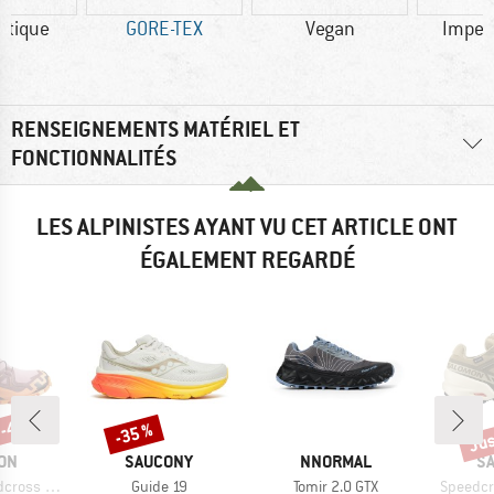
étique
GORE-TEX
Vegan
Imper
RENSEIGNEMENTS MATÉRIEL ET
FONCTIONNALITÉS
LES ALPINISTES AYANT VU CET ARTICLE ONT
ÉGALEMENT REGARDÉ
 -40 %
Jus
-35 %
Remise
Rem
E
MARQUE
MARQUE
M
ON
SAUCONY
NNORMAL
S
Article
Article
Article
 Gore-Tex
Guide 19
Tomir 2.0 GTX
Speedcr