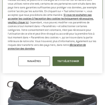
+
2
+
13
vous utilisez notre site web; certains de ces partenaires sont situés dans des
4,2
(
6
)
4,8
(
8
)
4,6
(
20
)
pays tiers sans garanties suffisantes pour protéger vos données, par exemple
contre l'accès par les autorités. En cliquant sur « Tout sélectionner », vous
acceptez que nous procédions de cette manière.
Si vous ne souhaitez pas
accepter les cookies à l’exception des cookies techniquement nécessaires,
veuillez cliquer ici
. Cependant, vous pouvez modifier vos paramètres de
cookies à tout moment dans « Paramètres » et sélectionner certaines
SAUCONY
-
Guide TR GTX - Chaussures de
catégories. Votre consentement est volontaire, n’est pas nécessaire pour
l’utilisation de ce site et peut être révoqué ou accordé pour la première fois à
trail
tout moment dans « Paramètres des cookies », qui se trouve dans la partie
inférieure de notre site. Vous trouverez plus d'informations, également sur les
(0)
risques des transferts vers des pays tiers, dans notre
déclaration de
protection des données
.
PARAMÈTRES
TOUT SÉLECTIONNER