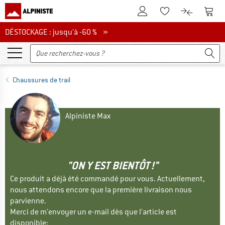
Vers le compte client
Vers 
Vers la liste d'env
Vers le com
DÉSTOCKAGE : jusqu'à -60 %
DÉSTOCKAGE : jusqu'à -60 % »
Chaussures de trail
Alpiniste Max
"ON Y EST BIENTÔT !"
Ce produit a déjà été commandé pour vous. Actuellement,
nous attendons encore que la première livraison nous
parvienne.
Merci de m'envoyer un e-mail dès que l'article est
disponible: