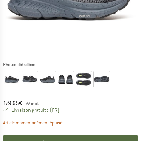
Photos détaillées
Prix:
179,95
€
TVA incl.
France. Informations sur les frais de l
Livraison gratuite
(FR)
Le lien s'ouvre dans une boîte d'informa
Article momentanément épuisé;