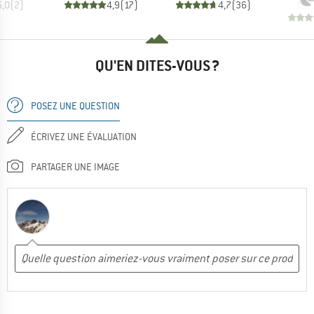
5,0
(
2
)
4,9
(
17
)
4,7
(
36
)
QU'EN DITES-VOUS ?
POSEZ UNE QUESTION
ÉCRIVEZ UNE ÉVALUATION
PARTAGER UNE IMAGE