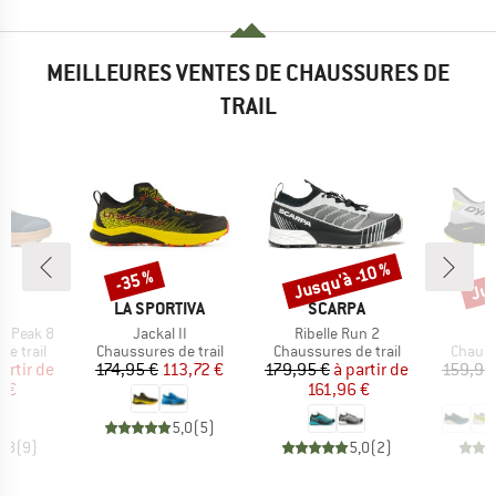
MEILLEURES VENTES DE CHAUSSURES DE
TRAIL
Jus
Jusqu'à -10 %
-35 %
Remise
Remise
Rem
QUE
MARQUE
MARQUE
M
A
LA SPORTIVA
SCARPA
D
Article
Article
e Peak 8
Jackal II
Ribelle Run 2
up
Product group
Product group
Produc
e trail
Chaussures de trail
Chaussures de trail
Chauss
ix
ix réduit
Prix
Prix réduit
Prix
Prix réduit
artir de
174,95 €
113,72 €
179,95 €
à partir de
159,95
6 €
161,96 €
1
5,0
(
5
)
4,8
(
9
)
5,0
(
2
)