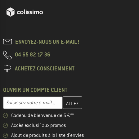
ENVOYEZ-NOUS UN E-MAIL !
04 65 82 17 36
ACHETEZ CONSCIEMMENT
OUVRIR UN COMPTE CLIENT
Entrez votre adresse e-mail ici et créez votre compte client à la 
Adresse e-mail
Cadeau de bienvenue de 5 €**
Accès exclusif aux promos
Ajout de produits à la liste d'envies