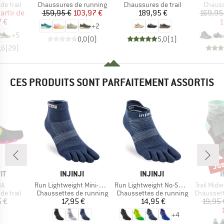
up
Product group
Product group
Produc
e trail
Chaussures de running
Chaussures de trail
Chauss
ix
ix réduit
Prix
Prix réduit
Prix
artir de
159,95 €
103,97 €
189,95 €
169,95
 €
1
+
2
+
5
0,0
(
0
)
5,0
(
1
)
,6
(
29
)
CES PRODUITS SONT PARFAITEMENT ASSORTIS
Jus
Rem
UE
MARQUE
MARQUE
IT
INJINJI
INJINJI
I
Article
Article
Article
NA
Run Lightweight Mini-Crew
Run Lightweight No-Show
Trail Mid
up
Product group
Product group
Product g
e trail
Chaussettes de running
Chaussettes de running
Chaussette
ix
Prix
Prix
5 €
17,95 €
14,95 €
19,95 
+
4