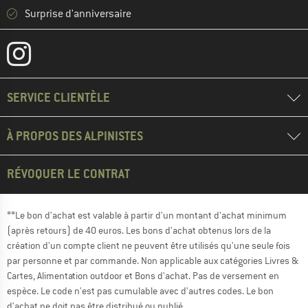
Surprise d'anniversaire
SERVICE CLIENTÈLE
À PROPOS DES ALPINISTES
RÉVOQUER LE CONTRAT
**Le bon d'achat est valable à partir d'un montant d'achat minimum
(après retours) de 40 euros. Les bons d'achat obtenus lors de la
création d'un compte client ne peuvent être utilisés qu'une seule fois
par personne et par commande. Non applicable aux catégories Livres &
Cartes, Alimentation outdoor et Bons d'achat. Pas de versement en
espèce. Le code n'est pas cumulable avec d'autres codes. Le bon
d'achat ne doit pas être distribué ou publié.