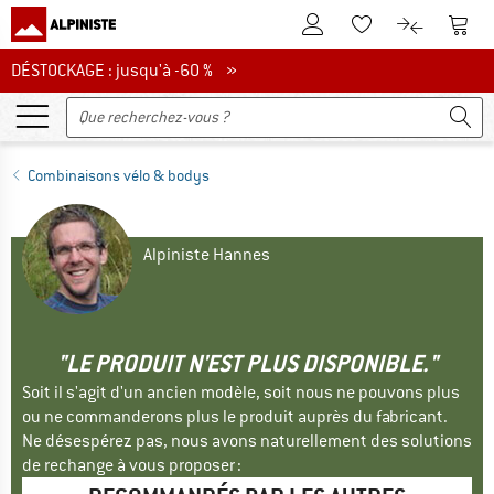
Vers le compte client
Vers 
Vers la liste d'env
Vers le com
DÉSTOCKAGE : jusqu'à -60 %
DÉSTOCKAGE : jusqu'à -60 % »
Combinaisons vélo & bodys
Alpiniste Hannes
"LE PRODUIT N'EST PLUS DISPONIBLE."
Soit il s'agit d'un ancien modèle, soit nous ne pouvons plus
ou ne commanderons plus le produit auprès du fabricant.
Ne désespérez pas, nous avons naturellement des solutions
de rechange à vous proposer :