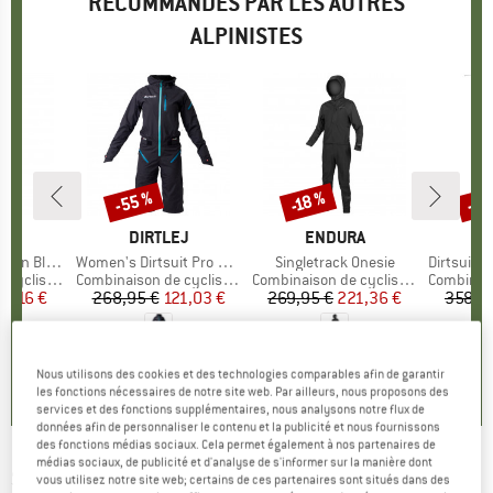
RECOMMANDÉS PAR LES AUTRES
ALPINISTES
-55 %
-30
-18 %
Remise
Remise
Rem
UE
EJ
MARQUE
DIRTLEJ
MARQUE
ENDURA
M
D
Blacklabel
Article
Women's Dirtsuit Pro Edition
Article
Singletrack Onesie
Article
Dirtsuit Core 
cyclisme
Product group
Combinaison de cyclisme
Product group
Combinaison de cyclisme
Product 
Combinaiso
ix
ix réduit
87,16 €
268,95 €
Prix
Prix réduit
121,03 €
269,95 €
Prix
Prix réduit
221,36 €
358,9
1,0
(
1
)
3,7
(
7
)
5,0
(
4
)
Nous utilisons des cookies et des technologies comparables afin de garantir
les fonctions nécessaires de notre site web. Par ailleurs, nous proposons des
services et des fonctions supplémentaires, nous analysons notre flux de
données afin de personnaliser le contenu et la publicité et nous fournissons
des fonctions médias sociaux. Cela permet également à nos partenaires de
médias sociaux, de publicité et d'analyse de s'informer sur la manière dont
SANTINI
-
Viper Furia - Combinaison de
vous utilisez notre site web; certains de ces partenaires sont situés dans des