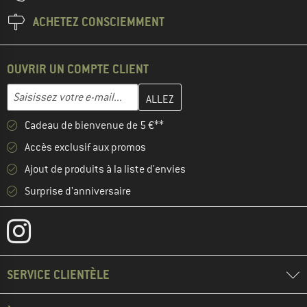
ACHETEZ CONSCIEMMENT
OUVRIR UN COMPTE CLIENT
Entrez votre adresse e-mail ici et créez votre compte client à la 
Adresse e-mail
Cadeau de bienvenue de 5 €**
Accès exclusif aux promos
Ajout de produits à la liste d'envies
Surprise d'anniversaire
SERVICE CLIENTÈLE