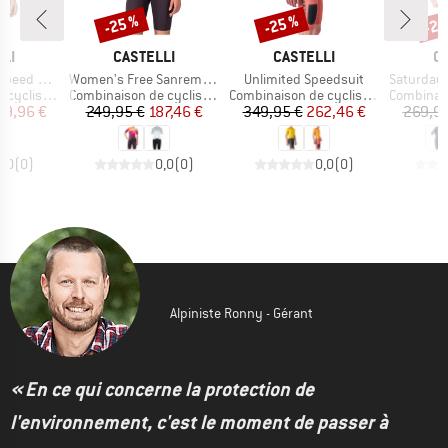
-25 %
-25 %
-25
Remise
Remise
Rem
E
MARQUE
MARQUE
M
LI
CASTELLI
CASTELLI
C
Article
Article
Article
ed Suit
Women's Free Sanremo Tri Suit S/S
Unlimited Speedsuit
Saturday Mo
Product group
Product group
Product g
cyclisme
Combinaison de cyclisme
Combinaison de cyclisme
Combinaiso
ix
ix réduit
Prix
Prix réduit
Prix
Prix réduit
99,96 €
249,95 €
187,46 €
349,95 €
262,46 €
269,95
0,0
(
0
)
0,0
(
0
)
0,0
(
0
)
Alpiniste Ronny - Gérant
« En ce qui concerne la protection de
l'environnement, c'est le moment de passer à