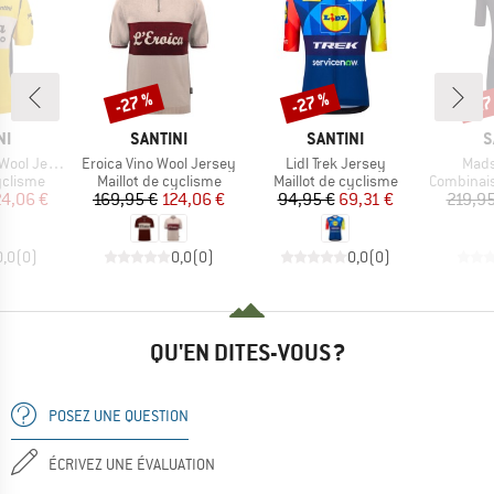
-27 %
-27 %
-27
Remise
Remise
Rem
UE
MARQUE
MARQUE
M
NI
SANTINI
SANTINI
S
Article
Article
Artic
ol Jersey
Eroica Vino Wool Jersey
Lidl Trek Jersey
Mads
up
Product group
Product group
Product g
yclisme
Maillot de cyclisme
Maillot de cyclisme
Combinaiso
ix
ix réduit
Prix
Prix réduit
Prix
Prix réduit
24,06 €
169,95 €
124,06 €
94,95 €
69,31 €
219,95
0,0
(
0
)
0,0
(
0
)
0,0
(
0
)
QU'EN DITES-VOUS ?
POSEZ UNE QUESTION
ÉCRIVEZ UNE ÉVALUATION