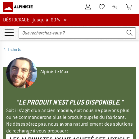
Vers le compte client
Vers 
Vers la liste d'env
Vers le com
DÉSTOCKAGE : jusqu'à -60 %
DÉSTOCKAGE : jusqu'à -60 % »
T-shirts
Alpiniste Max
"LE PRODUIT N'EST PLUS DISPONIBLE."
Soit il s'agit d'un ancien modèle, soit nous ne pouvons plus
ou ne commanderons plus le produit auprès du fabricant.
Ne désespérez pas, nous avons naturellement des solutions
de rechange à vous proposer :