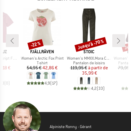
Jusqu'à -70 %
Jus
-22 %
Remise
Remise
Rem
MARQUE
MARQUE
M
RUZ
FJÄLLRÄVEN
STOIC
E
Article
Article
Article
ont T-Shirt
Women's Arctic Fox Print
Women's MMXX.Mora Cord Pants
Women's San
ct group
Product group
Product group
Produc
t
T-shirt
Pantalon de loisirs
Pantal
ix
ix réduit
Prix
Prix réduit
Prix
Prix réduit
3,18 €
54,95 €
42,86 €
119,95 €
à partir de
79,95 
35,99 €
2
0,0
(
0
)
4,9
(
17
)
4,2
(
33
)
Alpiniste Ronny - Gérant