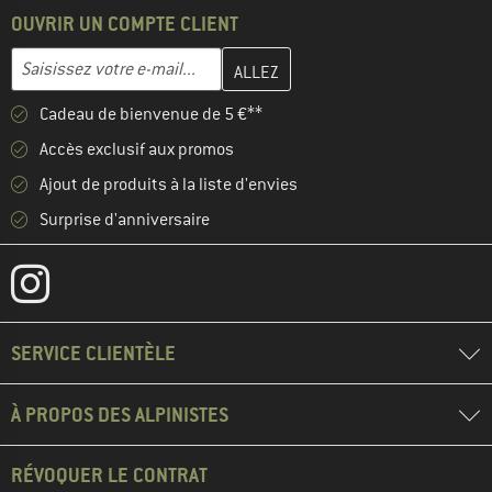
OUVRIR UN COMPTE CLIENT
Entrez votre adresse e-mail ici et créez votre compte client à la 
Adresse e-mail
Cadeau de bienvenue de 5 €**
Accès exclusif aux promos
Ajout de produits à la liste d'envies
Surprise d'anniversaire
SERVICE CLIENTÈLE
À PROPOS DES ALPINISTES
RÉVOQUER LE CONTRAT