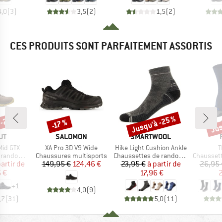
4,0
(
3
)
3,5
(
2
)
1,5
(
2
)
CES PRODUITS SONT PARFAITEMENT ASSORTIS
 -23 %
Jusqu'à -25 %
Jus
-17 %
Remise
Remise
Rem
UE
MARQUE
MARQUE
UT
SALOMON
SMARTWOOL
Article
Article
A
Mid GTX
XA Pro 3D V9 Wide
Hike Light Cushion Ankle
T
Product group
Product group
Product g
ndonnée
Chaussures multisports
Chaussettes de randonnée
Chaussette
ix
ix réduit
Prix
Prix réduit
Prix
Prix réduit
partir de
149,95 €
124,46 €
23,95 €
à partir de
26,95 
 €
17,96 €
2
+
1
4,0
(
9
)
,7
(
31
)
5,0
(
11
)