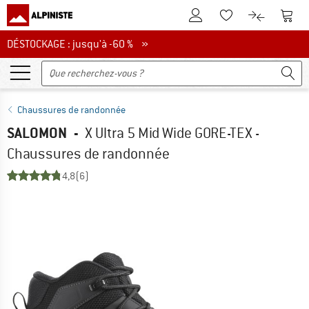
Vers le compte client
Vers 
Vers la liste d'env
Vers le com
DÉSTOCKAGE : jusqu'à -60 %
DÉSTOCKAGE : jusqu'à -60 % »
Chaussures de randonnée
SALOMON
-
X Ultra 5 Mid Wide GORE-TEX -
Chaussures de randonnée
4,8
(6)