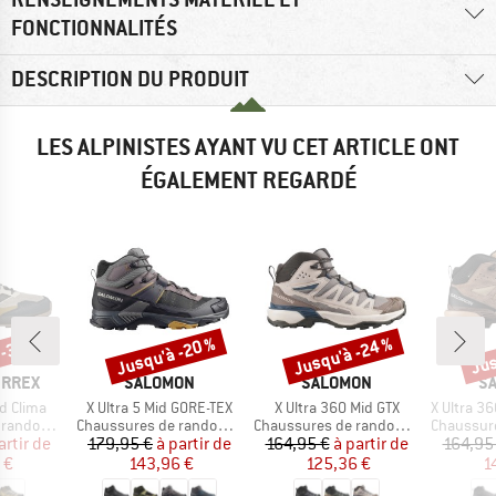
FONCTIONNALITÉS
DESCRIPTION DU PRODUIT
LES ALPINISTES AYANT VU CET ARTICLE ONT
ÉGALEMENT REGARDÉ
 -30 %
Jusqu'à -20 %
Jusqu'à -24 %
Jus
Remise
Remise
Rem
MARQUE
MARQUE
M
ERREX
SALOMON
SALOMON
S
Article
Article
Article
id Clima
X Ultra 5 Mid GORE-TEX
X Ultra 360 Mid GTX
X Ultra 360 Le
Product group
Product group
Product g
ndonnée
Chaussures de randonnée
Chaussures de randonnée
Chaussures
ix
ix réduit
Prix
Prix réduit
Prix
Prix réduit
artir de
179,95 €
à partir de
164,95 €
à partir de
164,95
 €
143,96 €
125,36 €
1