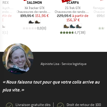
MARQUE
MARQUE
ERREX
SALOMON
SCARPA
Article
Article
Article
 Mid GORE-TEX
XA Tracker GTX
ZG Trek GTX
Renegade Ev
Product group
Product group
Product 
ndonnée
Chaussures de randonnée
Chaussures de randonnée
Chaussur
ix
ix réduit
Prix
Prix réduit
Prix
Prix réduit
artir de
199,95 €
151,96 €
229,95 €
à partir de
199,95
6 €
156,37 €
0,0
(
0
)
5,0
(
1
)
4,7
(
38
)
Alpiniste Lisa - Service logistique
« Nous faisons tout pour que votre colis arrive au
plus vite. »
Livraison gratuite dès
Droit de retour de 100