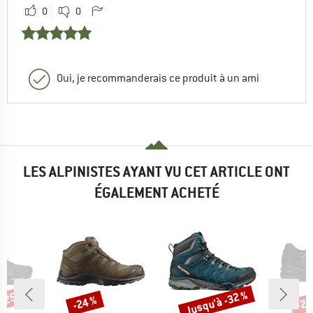
0
0
Oui, je recommanderais ce produit à un ami
LES ALPINISTES AYANT VU CET ARTICLE ONT
ÉGALEMENT ACHETÉ
 -25 %
Jusqu'à -32 %
-24 %
-25
Remise
Remise
Rem