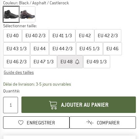
Couleur:
Black / Asphalt / Castlerock
Sélectionner taille:
EU
40
EU
40 2/3
EU
41 1/3
EU
42
EU
42 2/3
EU
43 1/3
EU
44
EU
44 2/3
EU
45 1/3
EU
46
EU
46 2/3
EU
47 1/3
EU
48
EU
49 1/3
Guide des tailles
Le lien s'ouvre dans une boîte d'inf
Délai de livraison: 3-5 jours ouvrables
Quantité:
AJOUTER AU PANIER
ENREGISTRER
COMPARER
Trouve les infos sur la livrais
Livraison gratuite dès 69 € (FR)