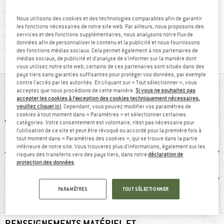
Trouve les informations de paiemen
Droit de retour de 100 jours
Nous utilisons des cookies et des technologies comparables afin de garantir
> 4 000 000 clients satisfaits
les fonctions nécessaires de notre site web. Par ailleurs, nous proposons des
Tous les articles disponibles
services et des fonctions supplémentaires, nous analysons notre flux de
données afin de personnaliser le contenu et la publicité et nous fournissons
Trouve toutes les i
Protection des acheteurs de Trusted Shops
des fonctions médias sociaux. Cela permet également à nos partenaires de
médias sociaux, de publicité et d'analyse de s'informer sur la manière dont
vous utilisez notre site web; certains de ces partenaires sont situés dans des
pays tiers sans garanties suffisantes pour protéger vos données, par exemple
contre l'accès par les autorités. En cliquant sur « Tout sélectionner », vous
VUE D'ENSEMBLE
acceptez que nous procédions de cette manière.
Si vous ne souhaitez pas
accepter les cookies à l’exception des cookies techniquement nécessaires,
veuillez cliquer ici
. Cependant, vous pouvez modifier vos paramètres de
cookies à tout moment dans « Paramètres » et sélectionner certaines
catégories. Votre consentement est volontaire, n’est pas nécessaire pour
l’utilisation de ce site et peut être révoqué ou accordé pour la première fois à
tout moment dans « Paramètres des cookies », qui se trouve dans la partie
inférieure de notre site. Vous trouverez plus d'informations, également sur les
risques des transferts vers des pays tiers, dans notre
déclaration de
protection des données
.
0 g
GORE-TEX
recommandé à
Imper
100 %
PARAMÈTRES
TOUT SÉLECTIONNER
RENSEIGNEMENTS MATÉRIEL ET