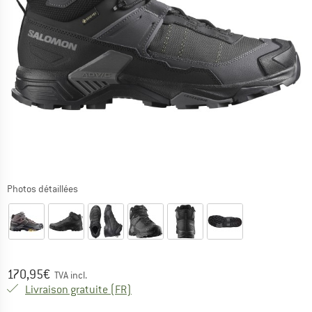
Photos détaillées
Prix:
170,95
€
TVA incl.
France. Informations sur les frais de l
Livraison gratuite
(FR)