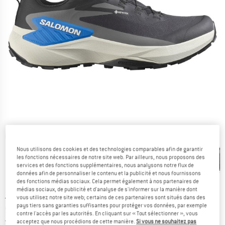
Photos détaillées
Nous utilisons des cookies et des technologies comparables afin de garantir
les fonctions nécessaires de notre site web. Par ailleurs, nous proposons des
services et des fonctions supplémentaires, nous analysons notre flux de
données afin de personnaliser le contenu et la publicité et nous fournissons
des fonctions médias sociaux. Cela permet également à nos partenaires de
médias sociaux, de publicité et d'analyse de s'informer sur la manière dont
Prix initial :
Prix:
169,95
€
vous utilisez notre site web; certains de ces partenaires sont situés dans des
pays tiers sans garanties suffisantes pour protéger vos données, par exemple
93,47
€
TVA incl.
contre l'accès par les autorités. En cliquant sur « Tout sélectionner », vous
France. Informations sur les frais de l
Livraison gratuite
(FR)
acceptez que nous procédions de cette manière.
Si vous ne souhaitez pas