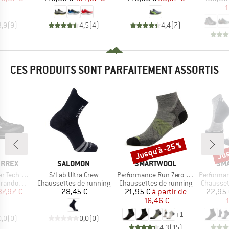
1
3,9
(
9
)
4,5
(
4
)
4,4
(
7
)
CES PRODUITS SONT PARFAITEMENT ASSORTIS
Jusqu'à -25 %
Jus
Remise
Rem
MARQUE
MARQUE
MA
ERREX
SALOMON
SMARTWOOL
SM
Article
Article
Article
ch Mid GTX
S/Lab Ultra Crew
Performance Run Zero Cushion Ankle
Performance Run T
Product group
Product group
Product 
ndonnée
Chaussettes de running
Chaussettes de running
Chausset
ix
ix réduit
Prix
Prix
Prix réduit
37,97 €
28,45 €
21,95 €
à partir de
22,95 
16,46 €
1
+
1
0,0
(
0
)
0,0
(
0
)
4,3
(
15
)