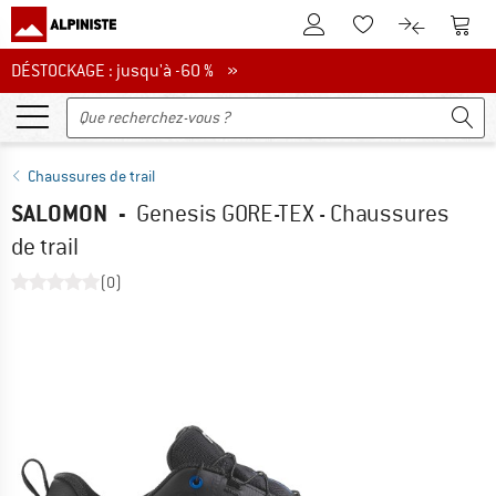
Vers le compte client
Vers 
Vers la liste d'env
Vers le com
DÉSTOCKAGE : jusqu'à -60 %
DÉSTOCKAGE : jusqu'à -60 % »
Chaussures de trail
SALOMON
-
Genesis GORE-TEX - Chaussures
de trail
(0)