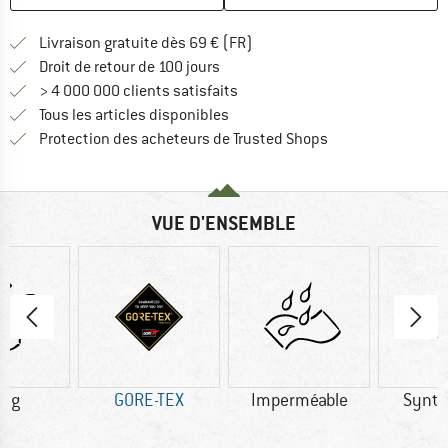
Trouve les infos sur la livrais
Livraison gratuite dès 69 € (FR)
Trouve les informations de paiemen
Droit de retour de 100 jours
> 4 000 000 clients satisfaits
Tous les articles disponibles
Trouve toutes les i
Protection des acheteurs de Trusted Shops
VUE D'ENSEMBLE
2 g
GORE-TEX
Imperméable
Synth