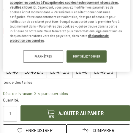
accepter les cookies à l’exception des cookies techniquement nécessaires,
veuillez cliquer ici
. Cependant, vous pouvez modifier vos paramètres de
Couleur:
Black / Lunar Rock / French Blue
cookies à tout moment dans « Paramètres » et sélectionner certaines
catégories. Votre consentement est volontaire, n’est pas nécessaire pour
l’utilisation de ce site et peut être révoqué ou accordé pour la première fois à
tout moment dans « Paramètres des cookies », qui se trouve dans la partie
-35 %
-45 %
inférieure de notre site. Vous trouverez plus d'informations, également sur les
risques des transferts vers des pays tiers, dans notre
déclaration de
Sélectionner taille:
protection des données
.
EU
40
EU
40 2/3
EU
41 1/3
EU
42
EU
42 2/3
PARAMÈTRES
TOUT SÉLECTIONNER
EU
43 1/3
EU
44
EU
44 2/3
EU
45 1/3
EU
46
EU
46 2/3
EU
47 1/3
EU
48
EU
49 1/3
Guide des tailles
Le lien s'ouvre dans une boîte d'inf
Délai de livraison: 3-5 jours ouvrables
Quantité:
AJOUTER AU PANIER
ENREGISTRER
COMPARER