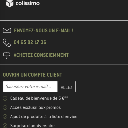
ENVOYEZ-NOUS UN E-MAIL !
04 65 82 17 36
ACHETEZ CONSCIEMMENT
OUVRIR UN COMPTE CLIENT
Entrez votre adresse e-mail ici et créez votre compte client à la 
Adresse e-mail
Cadeau de bienvenue de 5 €**
Accès exclusif aux promos
Ajout de produits à la liste d'envies
Surprise d'anniversaire