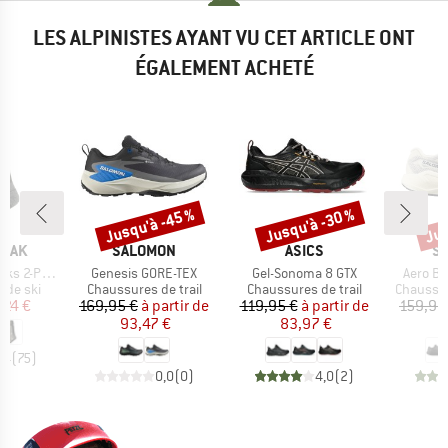
LES ALPINISTES AYANT VU CET ARTICLE ONT
ÉGALEMENT ACHETÉ
Jusqu'à -45 %
Jusqu'à -30 %
Jus
Remise
Remise
Rem
MARQUE
MARQUE
M
PEAK
SALOMON
ASICS
S
Article
Article
Article
s 2-Pack
Genesis GORE-TEX
Gel-Sonoma 8 GTX
Aero Bl
up
Product group
Product group
Product 
 de ski
Chaussures de trail
Chaussures de trail
Chaussur
ix
ix réduit
Prix
Prix réduit
Prix
Prix réduit
,24 €
169,95 €
à partir de
119,95 €
à partir de
159,95
93,47 €
83,97 €
8
,4
(
75
)
0,0
(
0
)
4,0
(
2
)