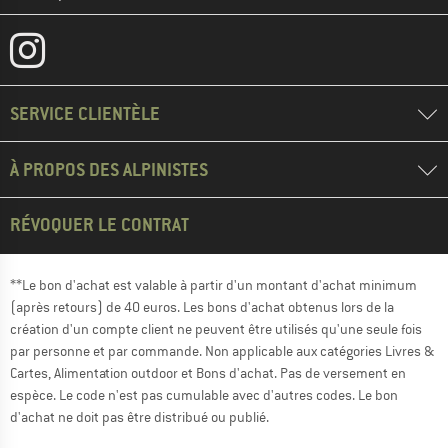
SERVICE CLIENTÈLE
À PROPOS DES ALPINISTES
RÉVOQUER LE CONTRAT
**Le bon d'achat est valable à partir d'un montant d'achat minimum
(après retours) de 40 euros. Les bons d'achat obtenus lors de la
création d'un compte client ne peuvent être utilisés qu'une seule fois
par personne et par commande. Non applicable aux catégories Livres &
Cartes, Alimentation outdoor et Bons d'achat. Pas de versement en
espèce. Le code n'est pas cumulable avec d'autres codes. Le bon
d'achat ne doit pas être distribué ou publié.