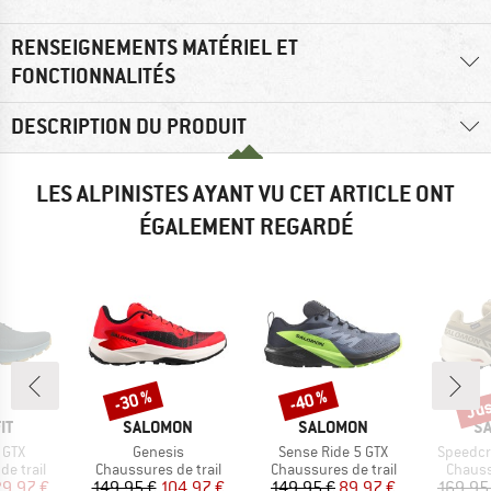
RENSEIGNEMENTS MATÉRIEL ET
FONCTIONNALITÉS
DESCRIPTION DU PRODUIT
LES ALPINISTES AYANT VU CET ARTICLE ONT
ÉGALEMENT REGARDÉ
Jus
-30 %
-40 %
Remise
Remise
Rem
UE
MARQUE
MARQUE
M
IT
SALOMON
SALOMON
S
Article
Article
Article
 GTX
Genesis
Sense Ride 5 GTX
Speedcr
up
Product group
Product group
Produc
e trail
Chaussures de trail
Chaussures de trail
Chauss
ix
ix réduit
Prix
Prix réduit
Prix
Prix réduit
29,97 €
149,95 €
104,97 €
149,95 €
89,97 €
169,95