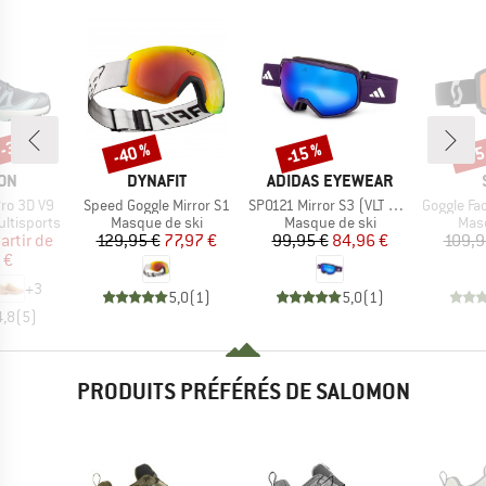
 -38 %
-40 %
-35
-15 %
Remise
Remise
Rem
E
MARQUE
MARQUE
ON
DYNAFIT
ADIDAS EYEWEAR
Article
Article
Article
ro 3D V9
Speed Goggle Mirror S1
SP0121 Mirror S3 (VLT 11%)
Goggle Factor Pro Ligh
Product group
Product group
Prod
ltisports
Masque de ski
Masque de ski
Masq
ix
ix réduit
Prix
Prix réduit
Prix
Prix réduit
artir de
129,95 €
77,97 €
99,95 €
84,96 €
109,9
 €
+
3
5,0
(
1
)
5,0
(
1
)
4,8
(
5
)
PRODUITS PRÉFÉRÉS DE SALOMON