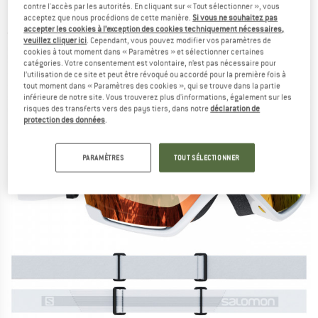
contre l'accès par les autorités. En cliquant sur « Tout sélectionner », vous
60-18%) - Masque de ski
acceptez que nous procédions de cette manière.
Si vous ne souhaitez pas
accepter les cookies à l’exception des cookies techniquement nécessaires,
(0)
veuillez cliquer ici
. Cependant, vous pouvez modifier vos paramètres de
cookies à tout moment dans « Paramètres » et sélectionner certaines
catégories. Votre consentement est volontaire, n’est pas nécessaire pour
l’utilisation de ce site et peut être révoqué ou accordé pour la première fois à
tout moment dans « Paramètres des cookies », qui se trouve dans la partie
inférieure de notre site. Vous trouverez plus d'informations, également sur les
risques des transferts vers des pays tiers, dans notre
déclaration de
protection des données
.
PARAMÈTRES
TOUT SÉLECTIONNER