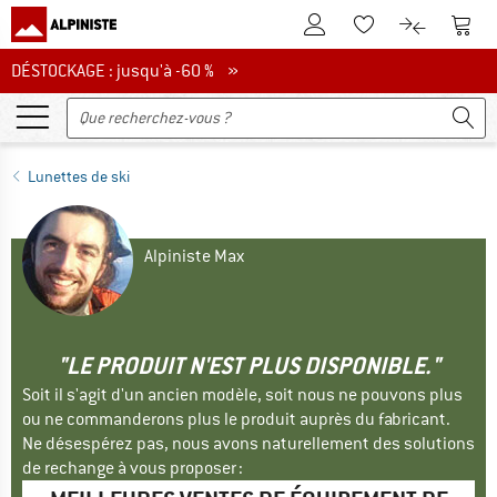
Vers le compte client
Vers 
Vers la liste d'env
Vers le com
DÉSTOCKAGE : jusqu'à -60 %
DÉSTOCKAGE : jusqu'à -60 % »
Lunettes de ski
Alpiniste Max
"LE PRODUIT N'EST PLUS DISPONIBLE."
Soit il s'agit d'un ancien modèle, soit nous ne pouvons plus
ou ne commanderons plus le produit auprès du fabricant.
Ne désespérez pas, nous avons naturellement des solutions
de rechange à vous proposer :