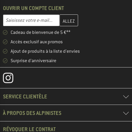
OUVRIR UN COMPTE CLIENT
Entrez votre adresse e-mail ici et créez votre compte client à la 
Adresse e-mail
Cadeau de bienvenue de 5 €**
Accès exclusif aux promos
Ajout de produits à la liste d'envies
Surprise d'anniversaire
SERVICE CLIENTÈLE
À PROPOS DES ALPINISTES
RÉVOQUER LE CONTRAT