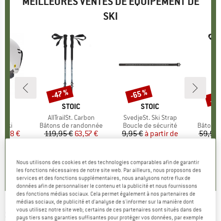
MEILLEURES VENTES DE ÉQUIPEMENT DE
SKI
Jus
-47 %
-65 %
Remise
Remise
Rem
QUE
H
MARQUE
STOIC
MARQUE
STOIC
IPS
Article
AllTrailSt. Carbon
Article
SvedjeSt. Ski Strap
A
A
group
 ski
Product group
Bâtons de randonnée
Product group
Boucle de sécurité
Product
Bâtons 
ix
ix réduit
9,48 €
119,95 €
Prix
Prix réduit
63,57 €
9,95 €
à partir de
Prix
Prix réduit
59,95 
3,48 €
4,3
(
3
)
0,0
(
0
)
Nous utilisons des cookies et des technologies comparables afin de garantir
5,0
(
1
)
les fonctions nécessaires de notre site web. Par ailleurs, nous proposons des
services et des fonctions supplémentaires, nous analysons notre flux de
données afin de personnaliser le contenu et la publicité et nous fournissons
des fonctions médias sociaux. Cela permet également à nos partenaires de
médias sociaux, de publicité et d'analyse de s'informer sur la manière dont
vous utilisez notre site web; certains de ces partenaires sont situés dans des
SALOMON
-
Cosmic Photochromic S1-3 (VLT
pays tiers sans garanties suffisantes pour protéger vos données, par exemple