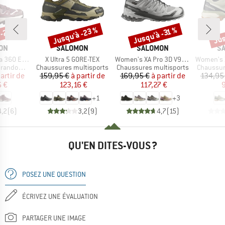
 -26 %
Jusqu'à -23 %
Jusqu'à -31 %
Jus
Remise
Remise
Rem
E
MARQUE
MARQUE
M
ON
SALOMON
SALOMON
S
Article
Article
Article
dge Mid GTX
X Ultra 5 GORE-TEX
Women's XA Pro 3D V9 GTX
Women's X 
Product group
Product group
Product 
ndonnée
Chaussures multisports
Chaussures multisports
Chaussur
ix
ix réduit
Prix
Prix réduit
Prix
Prix réduit
artir de
159,95 €
à partir de
169,95 €
à partir de
134,95
 €
123,16 €
117,27 €
9
+
1
+
3
4,2
(
6
)
3,2
(
9
)
4,7
(
15
)
QU'EN DITES-VOUS ?
POSEZ UNE QUESTION
ÉCRIVEZ UNE ÉVALUATION
PARTAGER UNE IMAGE