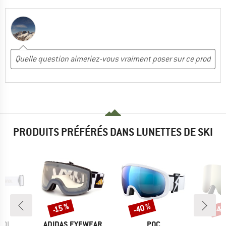
PRODUITS PRÉFÉRÉS DANS LUNETTES DE SKI
-40 %
-40
-15 %
Remise
Remise
Rem
MARQUE
MARQUE
NOL
ADIDAS EYEWEAR
POC