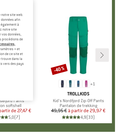
 notre site web.
e données afin
t également à
z notre site
er vos données,
us procédions de
écessaires,
ramètres » et
on de ce site et
 trouve dans la
rts vers des pays
-45 %
-40 %
Remise
+
1
RQUE
OLLKIDS
MARQUE
TROLLKIDS
ysefjord Pants
Article
Kid's Nordfjord Zip-Off Pants
ct group
on softshell
Product group
Pantalon de trekking
partir de
Prix
Prix réduit
27,47 €
49,95 €
à partir de
Prix
Prix réduit
29,97 €
5,0
(
7
)
4,9
(
33
)