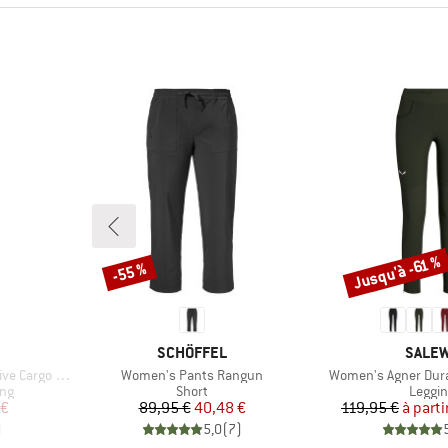
Jusqu'à -61 %
-55 %
Remise
Remise
MARQUE
MARQ
SCHÖFFEL
SALE
Article
Article
rgo Tights
Women's Pants Rangun
Women's Agner Dura
Product group
Produc
ing
Short
Leggi
duit
Prix
Prix réduit
Pr
Pr
 €
89,95 €
40,48 €
119,95 €
à parti
)
5,0
(
7
)