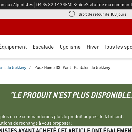
Appelez-nous au
on aux Alpinistes
|
04 65 82 17 36
FAQ & aide
Statut de ma command
e les informations de paiement ici ! Ouvre une boîte d'information
Tro
Droit de retour de 100 jours
Équipement
Escalade
Cyclisme
Hiver
Tous les spo
ons de trekking
/
Puez Hemp DST Pant - Pantalon de trekking
"LE PRODUIT N'EST PLUS DISPONIBLE.
s plus ou ne commanderons plus le produit auprès du fabricant.
tions de rechange à vous proposer :
INISTES AYANT ACHETÉ CET ARTICLE ONT ÉGALEMEN