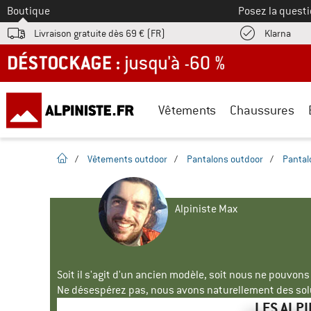
Vers le
Boutique
Posez la questi
Trouv
Livraison gratuite dès 69 € (FR)
Klarna
DÉSTOCKAGE : jusqu'à -60 %
Vêtements
Chaussures
Page d'accueil
/
Vêtements outdoor
/
Pantalons outdoor
/
Pantal
Alpiniste Max
Soit il s'agit d'un ancien modèle, soit nous ne pouvon
Ne désespérez pas, nous avons naturellement des solu
LES ALP