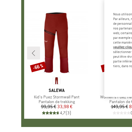
Nous utilison
Par ailleurs
de personnali
nos partenair
web; certain
par exemple c
cette manièr
veuillez cliqu
sélectionner 
peut être rév
partie inféri
-66 %
-45 %
Remise
Remise
tiers, dans n
MARQUE
SALEWA
MARQ
SALE
Article
Kid's Puez Stormwall Pant
Article
Women's Puez He
Product group
Pantalon de trekking
Product gro
Pantalon de 
99,95 €
Prix
Prix réduit
33,98 €
149,95 €
Pr
Pr
8
4,7
(
3
)