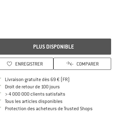
PLUS DISPONIBLE
ENREGISTRER
COMPARER
Trouve les infos sur la livraison 
Livraison gratuite dès 69 € (FR)
Trouve les informations de paiement i
Droit de retour de 100 jours
> 4 000 000 clients satisfaits
Tous les articles disponibles
Trouve toutes les infos
Protection des acheteurs de Trusted Shops