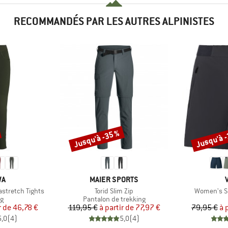
RECOMMANDÉS PAR LES AUTRES ALPINISTES
Jusqu'à -35 %
Jusqu'à 
Remise
Remise
UE
MARQUE
WA
MAIER SPORTS
Article
Article
stretch Tights
Torid Slim Zip
Women's Sc
t group
Product group
ng
Pantalon de trekking
ix
ix réduit
Prix
Prix réduit
r de
46,78 €
119,95 €
à partir de
77,97 €
79,95 €
à 
5,0
(
4
)
5,0
(
4
)