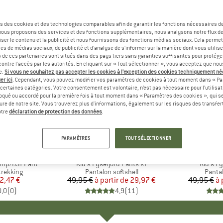
s des cookies et des technologies comparables afin de garantir les fonctions nécessaires de
, nous proposons des services et des fonctions supplémentaires, nous analysons notre flux d
ser le contenu et la publicité et nous fournissons des fonctions médias sociaux. Cela perme
es de médias sociaux, de publicité et d'analyse de s'informer sur la manière dont vous utilise
s de ces partenaires sont situés dans des pays tiers sans garanties suffisantes pour protég
ontre l'accès par les autorités. En cliquant sur « Tout sélectionner », vous acceptez que no
e.
Si vous ne souhaitez pas accepter les cookies à l’exception des cookies techniquement n
er ici
. Cependant, vous pouvez modifier vos paramètres de cookies à tout moment dans « Pa
certaines catégories. Votre consentement est volontaire, n’est pas nécessaire pour l’utilisati
oqué ou accordé pour la première fois à tout moment dans « Paramètres des cookies », qui se
eure de notre site. Vous trouverez plus d'informations, également sur les risques des transfe
Jusqu'à -40 %
Jusqu'à 
Remise
Remise
otre
déclaration de protection des données
.
+
2
PARAMÈTRES
TOUT SÉLECTIONNER
UE
WA
MARQUE
TROLLKIDS
MA
TR
mp/DST Pant
Article
Kid's Lysefjord Pants XT
Article
Kid's L
up
trekking
Product group
Pantalon softshell
Produ
Pantal
ix
ix réduit
2,47 €
49,95 €
à partir de
Prix
Prix réduit
29,97 €
49,95 €
à 
0,0
(
0
)
4,9
(
11
)