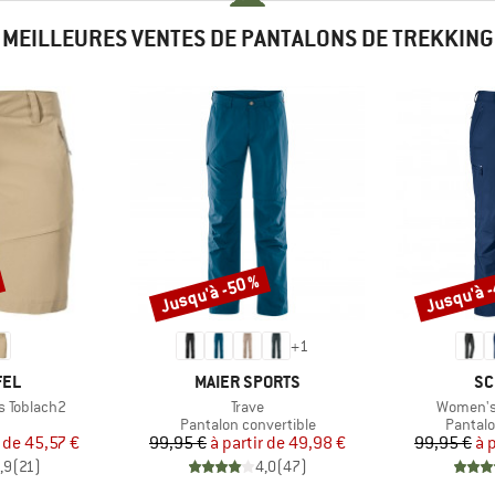
MEILLEURES VENTES DE PANTALONS DE TREKKING
Jusqu'à -50 %
Jusqu'à 
Remise
Remise
+
1
E
MARQUE
MA
FEL
MAIER SPORTS
SC
Article
Article
s Toblach2
Trave
Women's
uct group
Product group
Product
Pantalon convertible
Pantalo
ix
ix réduit
Prix
Prix réduit
r de
45,57 €
99,95 €
à partir de
49,98 €
99,95 €
à 
,9
(
21
)
4,0
(
47
)