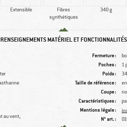
Extensible
Fibres
340 g
synthétiques
RENSEIGNEMENTS MATÉRIEL ET FONCTIONNALITÉS
Fermeture :
bo
Poches :
Poids :
ter
34
Taille de référence :
lasthanne
en
Coupe :
no
Caractéristiques :
pa
Mentions légale :
in
nt au vent,
N° art. :
01