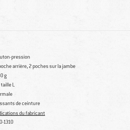
uton-pression
1 poche arrière, 2 poches sur la jambe
0 g
 taille L
rmale
ssants de ceinture
dications du fabricant
0-1310