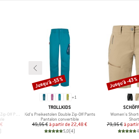
Jusqu'à -55 %
Jusqu'à -43 %
Remise
Remise
+
1
MARQUE
MARQU
TROLLKIDS
SCHÖF
Article
Article
Pants Light
Kid's Preikestolen Double Zip-Off Pants
Women's Short
Product group
Prod
ble
Pantalon convertible
Short
duit
Prix
Prix réduit
Pr
Pr
 €
49,95 €
à partir de
22,48 €
79,95 €
à parti
)
5,0
(
4
)
4