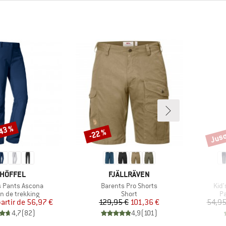
-43 %
Jusq
-22 %
Remise
Remi
RQUE
MARQUE
HÖFFEL
FJÄLLRÄVEN
Article
Artic
 Pants Ascona
Barents Pro Shorts
Kid'
 group
Product group
Pr
n de trekking
Short
Pa
Prix
Prix réduit
Prix
Prix réduit
partir de
56,97 €
129,95 €
101,36 €
54,95
4,7
(
82
)
4,9
(
101
)