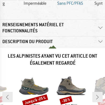
0 g
Imperméable
Sans PFC/PFAS
Synth
RENSEIGNEMENTS MATÉRIEL ET
FONCTIONNALITÉS
DESCRIPTION DU PRODUIT
LES ALPINISTES AYANT VU CET ARTICLE ONT
ÉGALEMENT REGARDÉ
 -23 %
Jusqu'à -25 %
Jus
-30 %
Remise
Remise
Rem