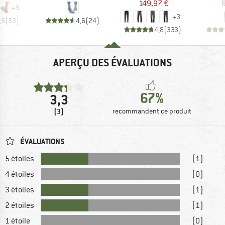
149,97 €
9
+
5
+
3
,5
(
53
)
4,6
(
24
)
4,8
(
333
)
APERÇU DES ÉVALUATIONS
67%
3,3
(3)
recommandent ce produit
ÉVALUATIONS
5 étoiles
(1)
4 étoiles
(0)
3 étoiles
(1)
2 étoiles
(1)
1 étoile
(0)