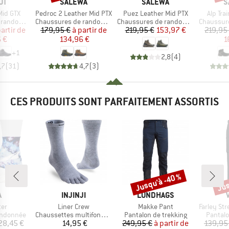
UE
MARQUE
MARQUE
M
UT
SALEWA
SALEWA
S
Article
Article
Article
Mid GTX
Pedroc 2 Leather Mid PTX
Puez Leather Mid PTX
Alp Tra
Product group
Product group
Product g
ndonnée
Chaussures de randonnée
Chaussures de randonnée
Chaussures
ix
ix réduit
Prix
Prix réduit
Prix
Prix réduit
partir de
179,95 €
à partir de
219,95 €
153,97 €
219,95
 €
134,96 €
1
+
1
2,8
(
4
)
,7
(
31
)
4,7
(
3
)
CES PRODUITS SONT PARFAITEMENT ASSORTIS
Jusqu'à -40 %
Jus
Remise
Rem
QUE
MARQUE
MARQUE
A
INJINJI
LUNDHAGS
Article
Article
Article
ter
Liner Crew
Makke Pant
Farley Stretc
p
Product group
Product group
Product
andonnée
Chaussettes multifonctions
Pantalon de trekking
Pantalo
ix
Prix
Prix
Prix réduit
28,45 €
14,95 €
249,95 €
à partir de
139,95