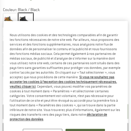
Couleur:
Black / Black
-21 %
Nous utilisons des cookies et des technologies comparables afin de garantir
Sélectionner taille:
les fonctions nécessaires de notre site web. Par ailleurs, nous proposons des
services et des fonctions supplémentaires, nous analysons notre flux de
EU
39
EU
40
EU
40,5
EU
41
EU
42
données afin de personnaliser le contenu et la publicité et nous fournissons
des fonctions médias sociaux. Cela permet également à nos partenaires de
EU
42,5
EU
43
EU
44
EU
44,5
EU
45
EU
46
médias sociaux, de publicité et d'analyse de s'informer sur la manière dont
vous utilisez notre site web; certains de ces partenaires sont situés dans des
pays tiers sans garanties suffisantes pour protéger vos données, par exemple
EU
46,5
EU
47
EU
48,5
contre l'accès par les autorités. En cliquant sur « Tout sélectionner », vous
acceptez que nous procédions de cette manière.
Si vous ne souhaitez pas
Guide des tailles
accepter les cookies à l’exception des cookies techniquement nécessaires,
veuillez cliquer ici
. Cependant, vous pouvez modifier vos paramètres de
cookies à tout moment dans « Paramètres » et sélectionner certaines
Le lien s'ouvre dans une boîte d'inf
Délai de livraison: 3-5 jours ouvrables
catégories. Votre consentement est volontaire, n’est pas nécessaire pour
Quantité:
l’utilisation de ce site et peut être révoqué ou accordé pour la première fois à
tout moment dans « Paramètres des cookies », qui se trouve dans la partie
inférieure de notre site. Vous trouverez plus d'informations, également sur les
AJOUTER AU PANIER
risques des transferts vers des pays tiers, dans notre
déclaration de
protection des données
.
ENREGISTRER
COMPARER