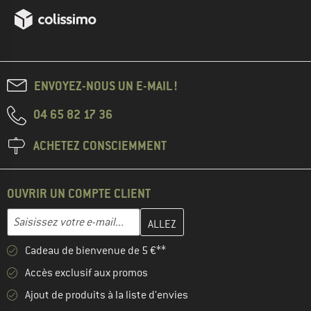
ENVOYEZ-NOUS UN E-MAIL !
04 65 82 17 36
ACHETEZ CONSCIEMMENT
OUVRIR UN COMPTE CLIENT
Entrez votre adresse e-mail ici et créez votre compte client à la 
Adresse e-mail
Cadeau de bienvenue de 5 €**
Accès exclusif aux promos
Ajout de produits à la liste d'envies