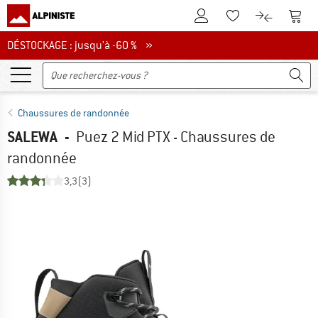
Vers le compte client
Vers 
Vers la liste d'env
Vers le com
DÉSTOCKAGE : jusqu'à -60 %
DÉSTOCKAGE : jusqu'à -60 % »
Chaussures de randonnée
SALEWA
-
Puez 2 Mid PTX - Chaussures de
randonnée
3,3
(3)