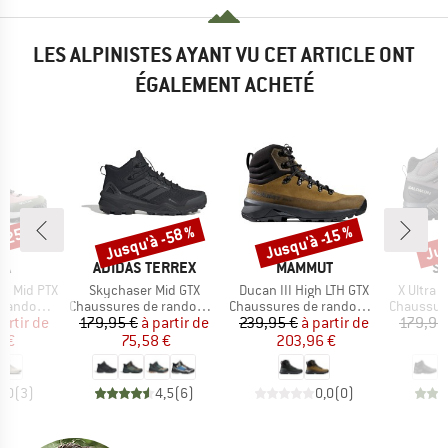
LES ALPINISTES AYANT VU CET ARTICLE ONT
ÉGALEMENT ACHETÉ
 -25 %
Jusqu'à -58 %
Jus
Jusqu'à -15 %
Remise
Remise
Rem
UE
MARQUE
MARQUE
M
WA
ADIDAS TERREX
MAMMUT
S
Article
Article
Article
2 Mid PTX
Skychaser Mid GTX
Ducan III High LTH GTX
X Ultra 
Product group
Product group
Product g
ndonnée
Chaussures de randonnée
Chaussures de randonnée
Chaussures
ix
ix réduit
Prix
Prix réduit
Prix
Prix réduit
artir de
179,95 €
à partir de
239,95 €
à partir de
179,95
6 €
75,58 €
203,96 €
1
5,0
(
3
)
4,5
(
6
)
0,0
(
0
)