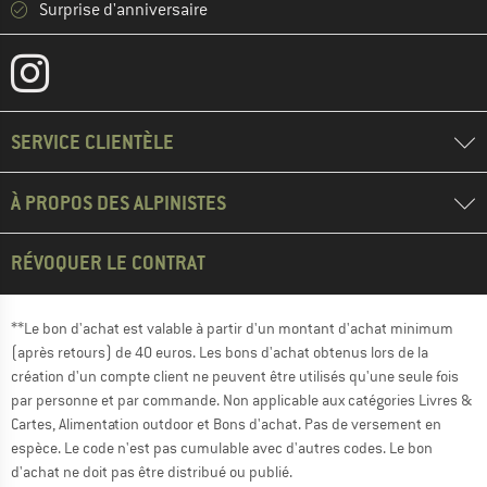
Surprise d'anniversaire
SERVICE CLIENTÈLE
À PROPOS DES ALPINISTES
RÉVOQUER LE CONTRAT
**Le bon d'achat est valable à partir d'un montant d'achat minimum
(après retours) de 40 euros. Les bons d'achat obtenus lors de la
création d'un compte client ne peuvent être utilisés qu'une seule fois
par personne et par commande. Non applicable aux catégories Livres &
Cartes, Alimentation outdoor et Bons d'achat. Pas de versement en
espèce. Le code n'est pas cumulable avec d'autres codes. Le bon
d'achat ne doit pas être distribué ou publié.