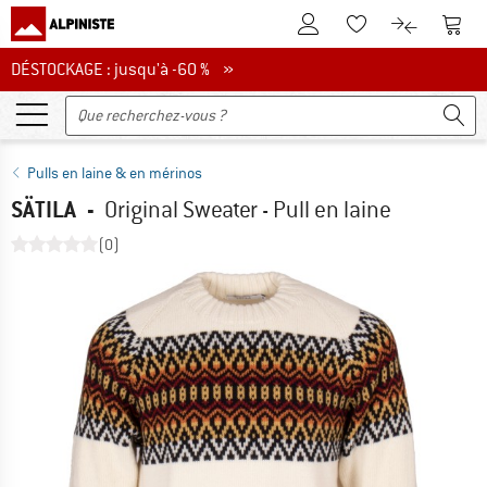
Vers le compte client
Vers 
Vers la liste d'env
Vers le com
DÉSTOCKAGE : jusqu'à -60 %
DÉSTOCKAGE : jusqu'à -60 % »
Pulls en laine & en mérinos
SÄTILA
-
Original Sweater - Pull en laine
(0)