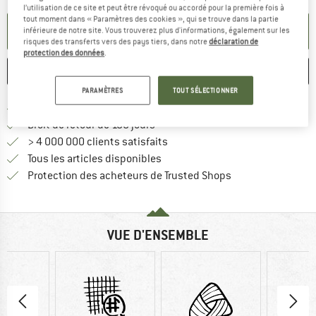
l’utilisation de ce site et peut être révoqué ou accordé pour la première fois à
tout moment dans « Paramètres des cookies », qui se trouve dans la partie
PARAMÉTRER ALERTE
inférieure de notre site. Vous trouverez plus d'informations, également sur les
risques des transferts vers des pays tiers, dans notre
déclaration de
protection des données
.
ENREGISTRER
COMPARER
PARAMÈTRES
TOUT SÉLECTIONNER
Trouve les infos sur la livrais
Livraison gratuite dès 69 € (FR)
Trouve les informations de paiemen
Droit de retour de 100 jours
> 4 000 000 clients satisfaits
Tous les articles disponibles
Trouve toutes les i
Protection des acheteurs de Trusted Shops
VUE D'ENSEMBLE