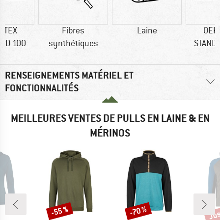
-TEX
Fibres
Laine
OEK
RD 100
synthétiques
STAND
RENSEIGNEMENTS MATÉRIEL ET
FONCTIONNALITÉS
MEILLEURES VENTES DE PULLS EN LAINE & EN
MÉRINOS
Jus
-55 %
-70 %
Remise
Remise
Rem