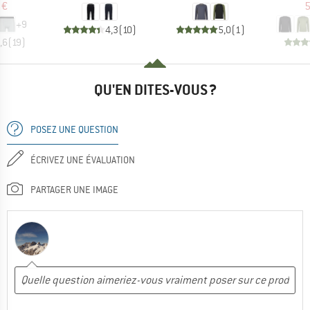
 €
5
+
9
4,3
(
10
)
5,0
(
1
)
,6
(
19
)
QU'EN DITES-VOUS ?
POSEZ UNE QUESTION
ÉCRIVEZ UNE ÉVALUATION
PARTAGER UNE IMAGE