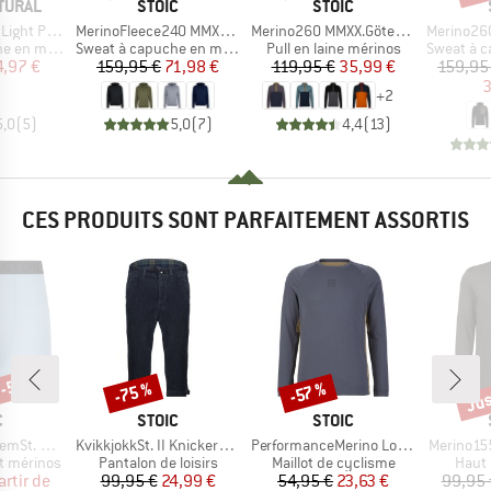
MARQUE
MARQUE
TURAL
STOIC
STOIC
Article
Article
Article
cket Hoodie
MerinoFleece240 MMXX.Persberg Hoody
Merino260 MMXX.Göteborg Snap
Merino260 Stadja
Product group
Product group
Product g
n mérinos
Sweat à capuche en mérinos
Pull en laine mérinos
Sweat à cap
ix
ix réduit
Prix
Prix réduit
Prix
Prix réduit
4,97 €
159,95 €
71,98 €
119,95 €
35,99 €
159,95
3
+
2
5,0
(
5
)
5,0
(
7
)
4,4
(
13
)
CES PRODUITS SONT PARFAITEMENT ASSORTIS
 -55 %
Jus
-75 %
-57 %
Remise
Remise
Rem
QUE
MARQUE
MARQUE
C
STOIC
STOIC
Article
Article
Article
t. Boxer
KvikkjokkSt. II Knickerbocker
PerformanceMerino LofsdalenSt. MTB L/S
Merino15
Product group
Product group
Produ
t mérinos
Pantalon de loisirs
Maillot de cyclisme
Haut 
ix
ix réduit
Prix
Prix réduit
Prix
Prix réduit
artir de
99,95 €
24,99 €
54,95 €
23,63 €
99,95 