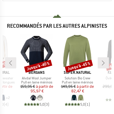
RECOMMANDÉS PAR LES AUTRES ALPINISTES
 -70 %
Jusqu'à -40 %
Jusqu'à -45 %
-48
Remise
Remise
Rem
MARQUE
MARQUE
MA
TURAL
BERGANS
SUPER.NATURAL
FJÄ
Article
Article
Articl
 Sweater
Alvdal Wool Jumper
Solution Bio Crew
Övik H
Product group
Product group
s longues
Pull en laine mérinos
Pull en laine mérinos
ix
ix réduit
Prix
Prix réduit
Prix
Prix réduit
artir de
159,95 €
à partir de
149,95 €
à partir de
299,9
 €
95,97 €
82,47 €
+
2
5,0
(
4
)
5,0
(
3
)
5,0
(
1
)