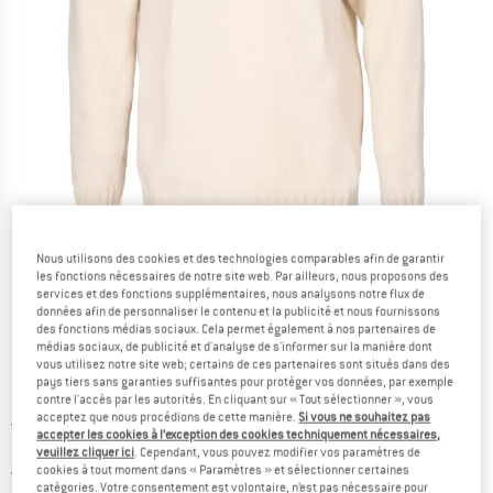
Nous utilisons des cookies et des technologies comparables afin de garantir
Photos détaillées
les fonctions nécessaires de notre site web. Par ailleurs, nous proposons des
services et des fonctions supplémentaires, nous analysons notre flux de
données afin de personnaliser le contenu et la publicité et nous fournissons
des fonctions médias sociaux. Cela permet également à nos partenaires de
médias sociaux, de publicité et d'analyse de s'informer sur la manière dont
vous utilisez notre site web; certains de ces partenaires sont situés dans des
pays tiers sans garanties suffisantes pour protéger vos données, par exemple
Prix:
199,95
€
contre l'accès par les autorités. En cliquant sur « Tout sélectionner », vous
TVA incl.
acceptez que nous procédions de cette manière.
Si vous ne souhaitez pas
France. Informations sur les frais de l
Livraison gratuite
(FR)
accepter les cookies à l’exception des cookies techniquement nécessaires,
veuillez cliquer ici
. Cependant, vous pouvez modifier vos paramètres de
Le lien s'ouvre dans une boîte d'informa
Article momentanément épuisé;
cookies à tout moment dans « Paramètres » et sélectionner certaines
catégories. Votre consentement est volontaire, n’est pas nécessaire pour