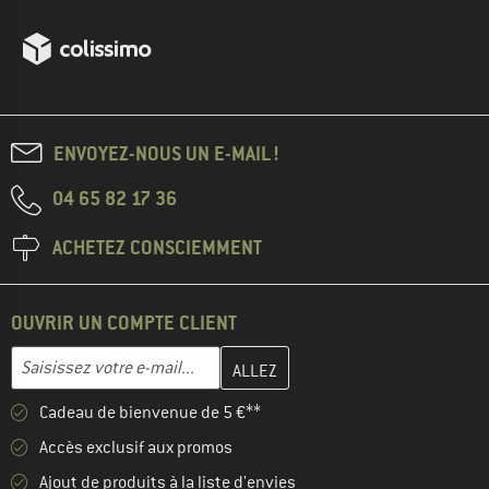
ENVOYEZ-NOUS UN E-MAIL !
04 65 82 17 36
ACHETEZ CONSCIEMMENT
OUVRIR UN COMPTE CLIENT
Entrez votre adresse e-mail ici et créez votre compte client à la 
Adresse e-mail
Cadeau de bienvenue de 5 €**
Accès exclusif aux promos
Ajout de produits à la liste d'envies