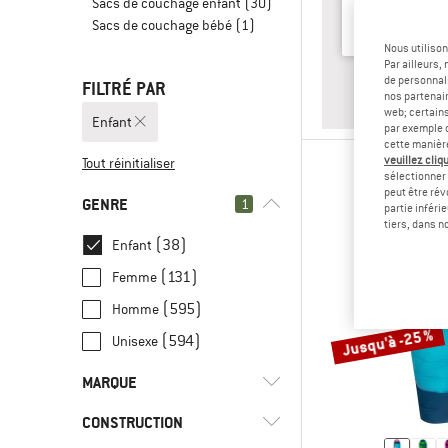
Sacs de couchage enfant
(30)
Sacs de couchage bébé
(1)
Nous utilison
Par ailleurs
RÉPONSE
SAC DE CO
de personnali
FILTRÉ PAR
nos partenair
web; certain
Enfant
par exemple c
cette manièr
veuillez cliqu
Tout réinitialiser
sélectionner 
peut être rév
GENRE
1
partie inféri
tiers, dans n
(38)
Enfant
(131)
Femme
(595)
Homme
Jusqu'à -25 %
(594)
Unisexe
MARQUE
CONSTRUCTION