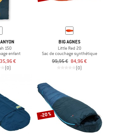
CANYON
BIG AGNES
tah 150
Little Red 20
hage enfant
Sac de couchage synthétique
35,96 €
99,95 €
84,96 €
(0)
(0)
-20 %