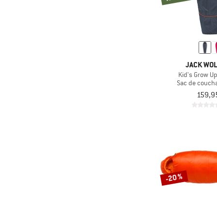
JACK WOL
Kid's Grow U
Sac de couch
159,9
-20 %