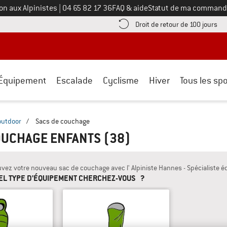
Appelez-nous au
on aux Alpinistes
|
04 65 82 17 36
FAQ & aide
Statut de ma command
e les informations de paiement ici ! Ouvre une boîte d'information
Tro
Droit de retour de 100 jours
Équipement
Escalade
Cyclisme
Hiver
Tous les spo
outdoor
/
Sacs de couchage
OUCHAGE ENFANTS
(38)
uvez votre nouveau sac de couchage avec l' Alpiniste Hannes - Spécialiste
EL TYPE D'ÉQUIPEMENT CHERCHEZ-VOUS ?