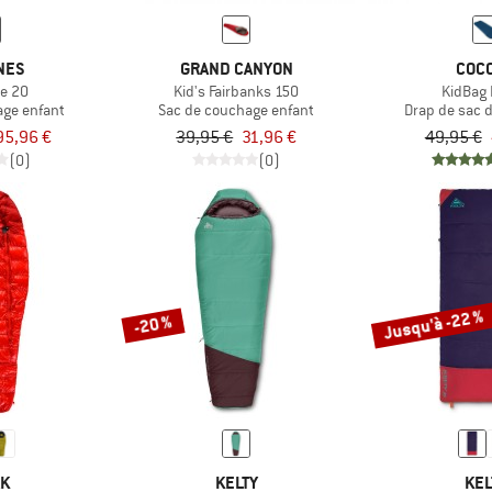
NES
GRAND CANYON
COC
ne 20
Kid's Fairbanks 150
KidBag 
age enfant
Sac de couchage enfant
Drap de sac 
95,96 €
39,95 €
31,96 €
49,95 €
(0)
(0)
Jusqu'à -22 %
-20 %
AK
KELTY
KEL