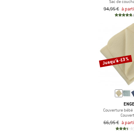
Sac de couch
avec remises
(1)
Pajak
94,95 €
à part
(2)
Reiff
(1)
Stoic
(1)
The North Face
(1)
Therm-a-Rest
(5)
Trollkids
Jusqu'à -13 %
(1)
Vaude
ENG
Couverture bébé
Couver
66,95 €
à part