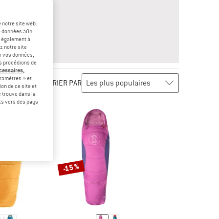
 notre site web.
e données afin
 FROID, CONVIENT À DE NOMBREUSES ACTIVITÉS ET PEUT ÉGALEMEN
t également à
z notre site
GARNISSAGE, À UTILISER POUR LES NUITS EN REFUGE OU COMME D
er vos données,
us procédions de
écessaires,
ramètres » et
TRIER PAR
on de ce site et
 trouve dans la
rts vers des pays
-15 %