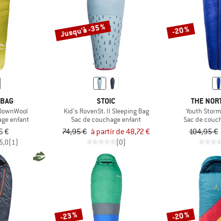
Jusqu'à -35 %
-20 %
 BAG
STOIC
THE NOR
 DownWool
Kid's RovenSt. II Sleeping Bag
Youth Stor
age enfant
Sac de couchage enfant
Sac de couc
5 €
74,95 €
à partir de 48,72 €
104,95 €
5,0
(1)
(0)
-23 %
-20 %