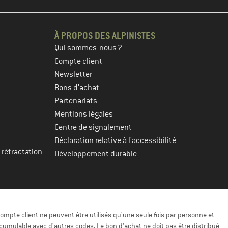
À PROPOS DES ALPINISTES
Qui sommes-nous ?
Compte client
Newsletter
Bons d'achat
Partenariats
Mentions légales
Centre de signalement
Déclaration relative à l'accessibilité
 rétractation
Développement durable
ompte client ne peuvent être utilisés qu'une seule fois par personne et
cumulable avec d'autres codes. Le bon d'achat ne doit pas être distribué