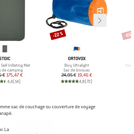
-22 %
-65 
Remise
Remi
MARQUE
MARQUE
STOIC
ORTOVOX
Article
Artic
Self Inflating Mat
Bivy Ultralight
Hela
t group
Product group
P
s de camping
Sac de bivouac
M
Prix
Prix réduit
Prix
Prix réduit
5 €
175,47 €
24,95 €
19,46 €
4,4
(
14
)
4,8
(
72
)
l comme sac de couchage ou couverture de voyage
canapé.
r. La