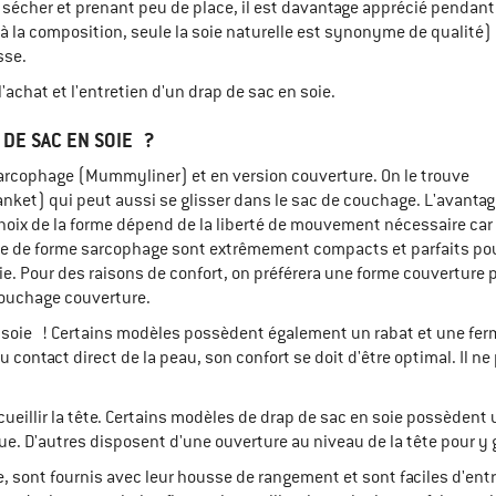
sécher et prenant peu de place, il est davantage apprécié pendant
 à la composition, seule la soie naturelle est synonyme de qualité)
sse.
achat et l'entretien d'un drap de sac en soie.
 DE SAC EN SOIE ?
sarcophage (Mummyliner) et en version couverture. On le trouve
nket) qui peut aussi se glisser dans le sac de couchage. L'avanta
hoix de la forme dépend de la liberté de mouvement nécessaire car 
oie de forme sarcophage sont extrêmement compacts et parfaits po
. Pour des raisons de confort, on préférera une forme couverture 
couchage couverture.
 en soie ! Certains modèles possèdent également un rabat et une ferm
u contact direct de la peau, son confort se doit d'être optimal. Il 
cueillir la tête. Certains modèles de drap de sac en soie possèdent
. D'autres disposent d'une ouverture au niveau de la tête pour y gli
, sont fournis avec leur housse de rangement et sont faciles d'en