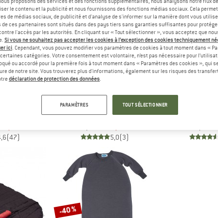
, nous proposons des services et des fonctions supplémentaires, nous analysons notre flux d
ser le contenu et la publicité et nous fournissons des fonctions médias sociaux. Cela perme
es de médias sociaux, de publicité et d'analyse de s'informer sur la manière dont vous utilise
-20 %
-22 %
s de ces partenaires sont situés dans des pays tiers sans garanties suffisantes pour protég
ontre l'accès par les autorités. En cliquant sur « Tout sélectionner », vous acceptez que no
e.
Si vous ne souhaitez pas accepter les cookies à l’exception des cookies techniquement n
er ici
. Cependant, vous pouvez modifier vos paramètres de cookies à tout moment dans « Pa
certaines catégories. Votre consentement est volontaire, n’est pas nécessaire pour l’utilisati
oqué ou accordé pour la première fois à tout moment dans « Paramètres des cookies », qui se
eure de notre site. Vous trouverez plus d'informations, également sur les risques des transfe
otre
déclaration de protection des données
.
ON
SEA TO SUMMIT
COC
PARAMÈTRES
TOUT SÉLECTIONNER
t Silk
Silk Blend Sleeping Bag Liner Mummy
MummyLin
e couchage
Drap de sac de couchage
Drap de sac 
03,96 €
99,95 €
79,96 €
109,95 €
4,6
(47)
5,0
(3)
-40 %