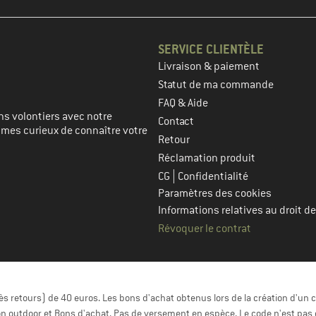
SERVICE CLIENTÈLE
Livraison & paiement
prochaine étape
Statut de ma commande
FAQ & Aide
s volontiers avec notre
Contact
mmes curieux de connaître votre
Retour
Réclamation produit
|
CG
Confidentialité
Paramètres des cookies
Informations relatives au droit de
Révoquer le contrat
 retours) de 40 euros. Les bons d'achat obtenus lors de la création d'un c
n outdoor et Bons d'achat. Pas de versement en espèce. Le code n'est pas 