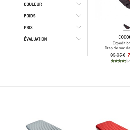
(1)
Reiff
(5)
Loisirs
COULEUR
(0)
Soie
(1)
Sea to Summit
(5)
Trekking
POIDS
(4)
Voyages
PRIX
COCO
ÉVALUATION
Expedition
-
Drap de sac d
99,95 €
7
-
& plus
Uniquement les produits
avec remises