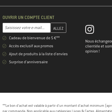
OUVRIR UN COMPTE CLIENT
Entrez votre adresse e-mail ici et créez votre compte client à la 
Adresse e-mail
Cadeau de bienvenue de 5 €**
Nous échangeon
Accès exclusif aux promos
clientèle et so
opinion !
Ajout de produits à la liste d'envies
Surprise d'anniversaire
**Le bon d'achat est valable à partir d'un montant d'achat minimum (après
par commande. Non applicable aux catégories Livres & Cartes, Alimentatio