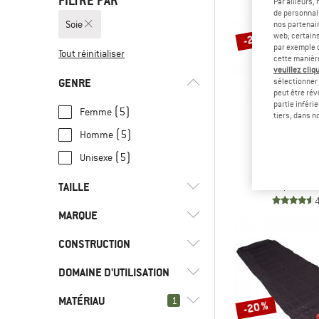
FILTRÉ PAR
Par ailleurs
de personnali
Soie
nos partenair
-20 %
web; certain
par exemple c
Tout réinitialiser
cette manièr
veuillez cliqu
GENRE
sélectionner 
peut être rév
partie inféri
(5)
Femme
tiers, dans n
(5)
Homme
COCO
TravelShee
(5)
Unisexe
Drap de sac d
129,95 €
1
TAILLE
MARQUE
50
56
CONSTRUCTION
DOMAINE D'UTILISATION
(3)
Sac à viande
(3)
Sarcophage
(4)
Cocoon
MATÉRIAU
(4)
1
Camping
-20 %