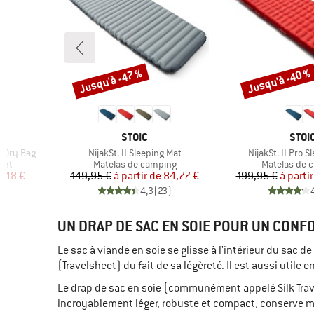
Jusqu'à -47 %
Jusqu'à -40 %
Remise
Remise
MARQUE
MAR
STOIC
STOI
Article
Article
e Dry Bag
NijakSt. II Sleeping Mat
NijakSt. II Pro 
Product group
Product gro
ent
Matelas de camping
Matelas de 
duit
Prix
Prix réduit
Pr
Pr
,48 €
149,95 €
à partir de
84,77 €
199,95 €
à partir
)
4,3
(
23
)
UN DRAP DE SAC EN SOIE POUR UN CONF
Le sac à viande en soie se glisse à l'intérieur du sa
(Travelsheet) du fait de sa légèreté. Il est aussi uti
Le drap de sac en soie (communément appelé Silk Travel
incroyablement léger, robuste et compact, conserve mieux 