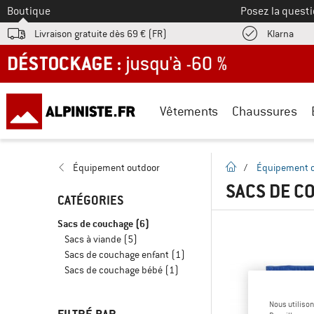
Vers le
Boutique
Posez la questi
Trouv
Livraison gratuite dès 69 € (FR)
Klarna
DÉSTOCKAGE : jusqu'à -60 %
Vêtements
Chaussures
Page d'accueil
Équipement outdoor
/
Équipement 
SACS DE C
CATÉGORIES
Sacs de couchage
(6)
Sacs à viande
(5)
Sacs de couchage enfant
(1)
Sacs de couchage bébé
(1)
Nous utilison