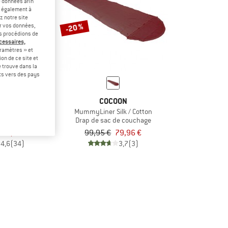
e données afin
t également à
z notre site
-20 %
er vos données,
us procédions de
écessaires,
ramètres » et
on de ce site et
 trouve dans la
rts vers des pays
OON
COCOON
er Silk
MummyLiner Silk / Cotton
de couchage
Drap de sac de couchage
85,76 €
99,95 €
79,96 €
4,6
(34)
3,7
(3)