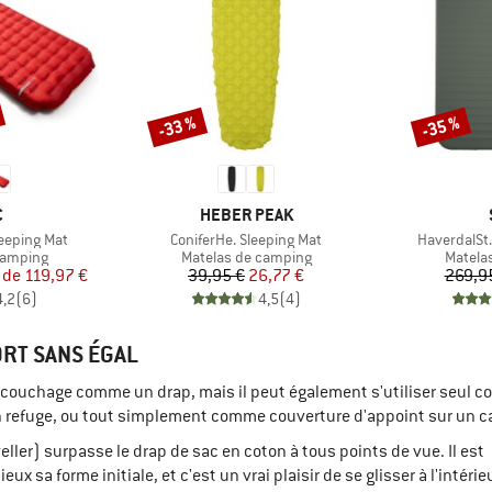
-33 %
-35 %
Remise
Remise
QUE
MARQUE
C
HEBER PEAK
Article
Article
Sleeping Mat
ConiferHe. Sleeping Mat
HaverdalSt. 
up
Product group
Produc
camping
Matelas de camping
Matela
ix
ix réduit
Prix
Prix réduit
 de
119,97 €
39,95 €
26,77 €
269,9
4,2
(
6
)
4,5
(
4
)
ORT SANS ÉGAL
c de couchage comme un drap, mais il peut également s'utiliser seu
le en refuge, ou tout simplement comme couverture d'appoint sur un 
ler) surpasse le drap de sac en coton à tous points de vue. Il est
sa forme initiale, et c'est un vrai plaisir de se glisser à l'intérieu