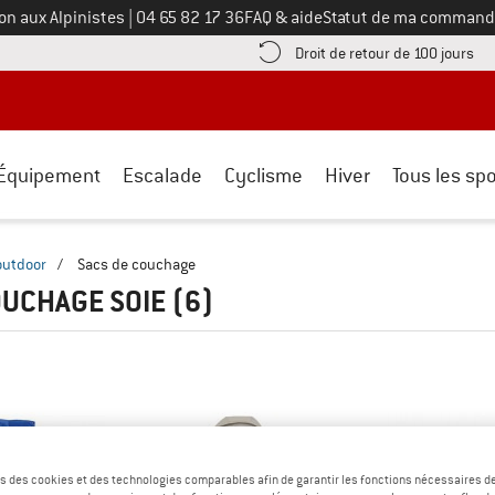
Appelez-nous au
on aux Alpinistes
|
04 65 82 17 36
FAQ & aide
Statut de ma command
e les informations de paiement ici ! Ouvre une boîte d'information
Tro
Droit de retour de 100 jours
Équipement
Escalade
Cyclisme
Hiver
Tous les spo
outdoor
/
Sacs de couchage
OUCHAGE SOIE
(6)
s des cookies et des technologies comparables afin de garantir les fonctions nécessaires de