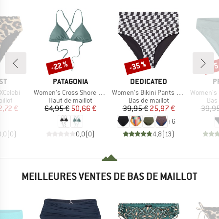
-22 %
-35 %
-35
Remise
Remise
Rem
E
MARQUE
MARQUE
M
ST
PATAGONIA
DEDICATED
P
Article
Article
Article
XCelebi
Women's Cross Shore Triangle Top
Women's Bikini Pants Slite
Women's MIXXe
group
Product group
Product group
Prod
illot
Haut de maillot
Bas de maillot
Bas 
ix
ix réduit
Prix
Prix réduit
Prix
Prix réduit
2,72 €
64,95 €
50,66 €
39,95 €
25,97 €
39,95
+
6
0,0
(
0
)
0,0
(
0
)
4,8
(
13
)
MEILLEURES VENTES DE BAS DE MAILLOT