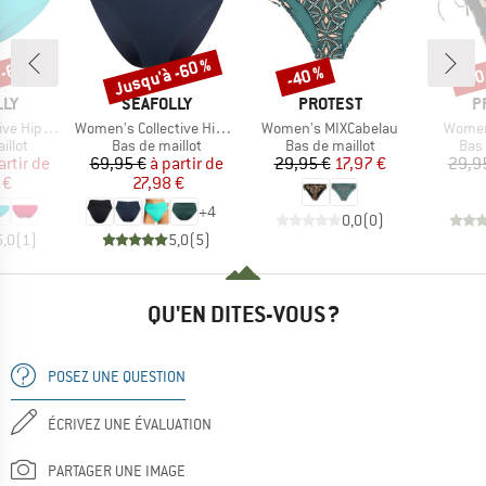
 -60 %
Jusqu'à -60 %
-40 %
-40
Remise
Remise
Rem
E
MARQUE
MARQUE
M
LLY
SEAFOLLY
PROTEST
P
Article
Article
Article
ster Pant
Women's Collective High Waist Wrap Front Pant
Women's MIXCabelau
Women
group
Product group
Product group
Prod
illot
Bas de maillot
Bas de maillot
Bas 
ix
ix réduit
Prix
Prix réduit
Prix
Prix réduit
artir de
69,95 €
à partir de
29,95 €
17,97 €
29,9
 €
27,98 €
+
4
0,0
(
0
)
5,0
(
1
)
5,0
(
5
)
QU'EN DITES-VOUS ?
POSEZ UNE QUESTION
ÉCRIVEZ UNE ÉVALUATION
PARTAGER UNE IMAGE