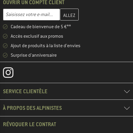
OUVRIR UN COMPTE CLIENT
Entrez votre adresse e-mail ici et créez votre compte client à la 
Adresse e-mail
Cadeau de bienvenue de 5 €**
Accès exclusif aux promos
Ajout de produits à la liste d'envies
Surprise d'anniversaire
SERVICE CLIENTÈLE
À PROPOS DES ALPINISTES
RÉVOQUER LE CONTRAT