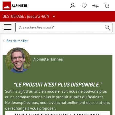
Vers le compte client
Vers 
Vers la liste d'env
Vers le com
DÉSTOCKAGE : jusqu'à -60 %
DÉSTOCKAGE : jusqu'à -60 % »
Bas de maillot
Alpiniste Hannes
"LE PRODUIT N'EST PLUS DISPONIBLE."
Soit il s'agit d'un ancien modèle, soit nous ne pouvons plus
ou ne commanderons plus le produit auprès du fabricant.
Ne désespérez pas, nous avons naturellement des solutions
de rechange à vous proposer :