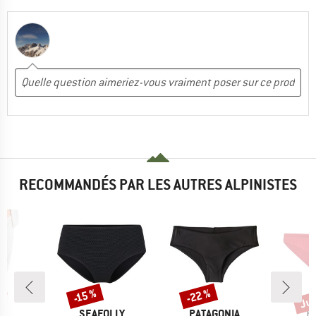
RECOMMANDÉS PAR LES AUTRES ALPINISTES
Jus
-22 %
-15 %
Remise
Remise
Rem
QUE
MARQUE
MARQUE
M
Y
SEAFOLLY
PATAGONIA
R