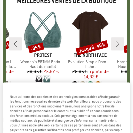
MEILLEURES VENTES DE LA BOUTIQUE
 -45 %
Jusqu'à -45 %
-35 %
-57
Remise
Remise
Rem
QUE
C
MARQUE
PROTEST
MARQUE
THE NORTH FACE
ight Socks
Article
Women's PRTMM Patio Triangle
Article
Evolution Simple Dome Short Sleeve
Article
Harnosan
andonnée
Product group
Haut de maillot
Product group
T-shirt
Product
Housse 
artir de
ix
ix réduit
39,95 €
Prix
Prix réduit
25,97 €
26,95 €
à partir de
Prix
Prix réduit
9,95 
 €
14,82 €
+
13
4,9
(
23
)
7
(
252
)
4,8
(
8
)
Nous utilisons des cookies et des technologies comparables afin de garantir
les fonctions nécessaires de notre site web. Par ailleurs, nous proposons des
services et des fonctions supplémentaires, nous analysons notre flux de
données afin de personnaliser le contenu et la publicité et nous fournissons
des fonctions médias sociaux. Cela permet également à nos partenaires de
ROXY
-
Women's Pro The Take Off - Bas de
médias sociaux, de publicité et d'analyse de s'informer sur la manière dont
vous utilisez notre site web; certains de ces partenaires sont situés dans des
maillot
pays tiers sans garanties suffisantes pour protéger vos données, par exemple