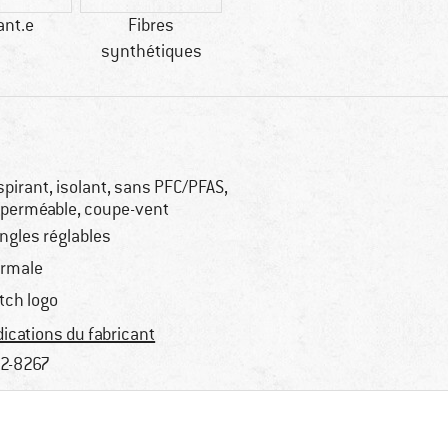
ant.e
Fibres
synthétiques
spirant, isolant, sans PFC/PFAS,
perméable, coupe-vent
ngles réglables
rmale
tch logo
dications du fabricant
2-8267