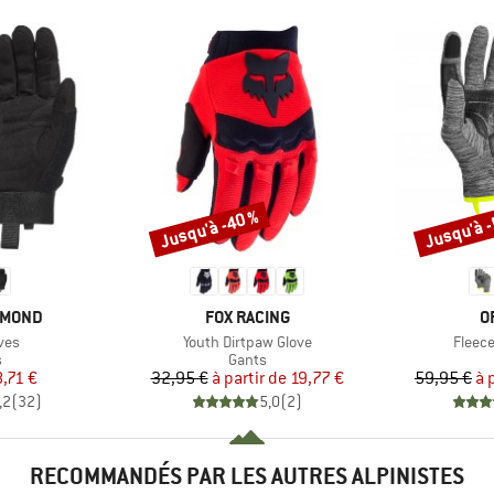
Jusqu'à -40 %
Jusqu'à 
Remise
Remise
MARQUE
M
AMOND
FOX RACING
O
Article
Article
ves
Youth Dirtpaw Glove
Fleece
ct group
Product group
s
Gants
ix
ix réduit
Prix
Prix réduit
8,71 €
32,95 €
à partir de
19,77 €
59,95 €
à 
,2
(
32
)
5,0
(
2
)
RECOMMANDÉS PAR LES AUTRES ALPINISTES