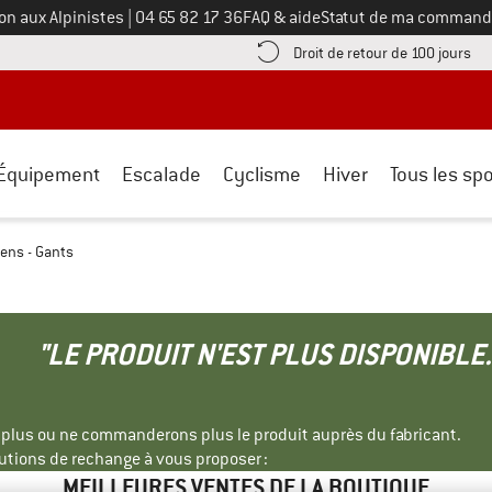
Appelez-nous au
on aux Alpinistes
|
04 65 82 17 36
FAQ & aide
Statut de ma command
e les informations de paiement ici ! Ouvre une boîte d'information
Tro
Droit de retour de 100 jours
Équipement
Escalade
Cyclisme
Hiver
Tous les spo
ens - Gants
"LE PRODUIT N'EST PLUS DISPONIBLE.
s plus ou ne commanderons plus le produit auprès du fabricant.
tions de rechange à vous proposer :
MEILLEURES VENTES DE LA BOUTIQUE