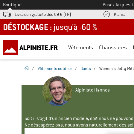
Vers le
Boutique
Posez la questi
Trouv
Livraison gratuite dès 69 € (FR)
Klarna
DÉSTOCKAGE : jusqu'à -60 %
Vêtements
Chaussures
Page d'accueil
/
Vêtements outdoor
/
Gants
/
Women's Jetty Mitt
Alpiniste Hannes
Soit il s'agit d'un ancien modèle, soit nous ne pouvon
Ne désespérez pas, nous avons naturellement des solu