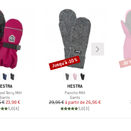
Jusqu'à -10 %
-30 
Remise
Remi
ARQUE
MARQUE
ESTRA
HESTRA
Article
ool Terry Mitt
Pancho Mitt
Product group
Product group
Gants
Gants
Prix
Prix réduit
Prix
Prix réduit
5 €
23,98 €
29,95 €
à partir de
26,96 €
5,0
(
4
)
5,0
(
3
)