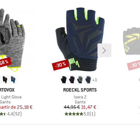
-58 %
-30 %
-30 
Remise
Remi
+
1
ARQUE
MARQUE
RTOVOX
ROECKL SPORTS
Article
 Light Glove
Isera 2
Product group
Product group
Gants
Gants
Prix
Prix réduit
Prix
Prix réduit
partir de
25,18 €
44,95 €
31,47 €
4,4
(
52
)
5,0
(
1
)