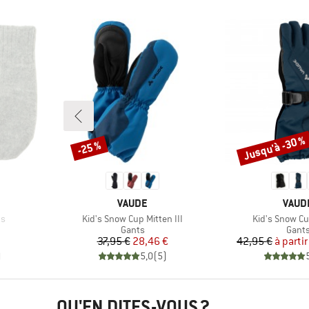
Jusqu'à -30 %
-25 %
Remise
Remise
MARQUE
MARQ
VAUDE
VAUD
Article
Article
ns
Kid's Snow Cup Mitten III
Kid's Snow Cu
oup
Product group
Produ
Gants
Gant
Prix
Prix réduit
Pr
Pr
37,95 €
28,46 €
42,95 €
à partir
)
5,0
(
5
)
QU'EN DITES-VOUS ?