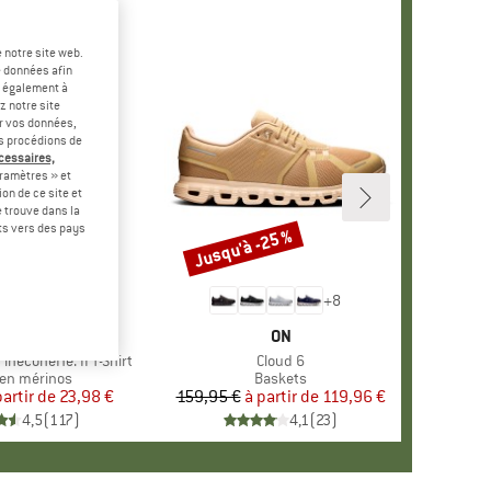
 notre site web.
e données afin
t également à
z notre site
er vos données,
us procédions de
écessaires,
ramètres » et
on de ce site et
 trouve dans la
rts vers des pays
-60 %
Jusqu'à -25 %
Remise
+
4
+
8
RQUE
ER PEAK
MARQUE
ON
ineconeHe. II T-Shirt
Article
Cloud 6
ct group
en mérinos
Product group
Baskets
partir de
Prix
Prix réduit
23,98 €
159,95 €
à partir de
Prix
Prix réduit
119,96 €
4,5
(
117
)
4,1
(
23
)