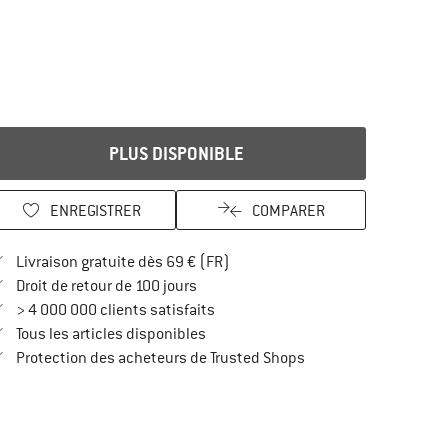
PLUS DISPONIBLE
ENREGISTRER
COMPARER
Trouve les infos sur la livraison 
Livraison gratuite dès 69 € (FR)
Trouve les informations de paiement i
Droit de retour de 100 jours
> 4 000 000 clients satisfaits
Tous les articles disponibles
Trouve toutes les infos
Protection des acheteurs de Trusted Shops