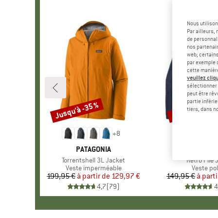
Nous utilison
Par ailleurs
de personnali
nos partenair
web; certain
par exemple c
cette manièr
veuillez cliqu
sélectionner 
peut être rév
partie inféri
Jusqu'à -35 %
Jusqu'à -35 %
Remise
Remise
tiers, dans n
+
8
MARQUE
PATAGONIA
MARQU
PATAGO
Article
Torrentshell 3L Jacket
Article
Retro Pile 
Product group
Veste imperméable
Product 
Veste pol
199,95 €
à partir de
Prix
Prix réduit
129,97 €
149,95 €
à parti
Pr
Pr
4,7
(
79
)
4