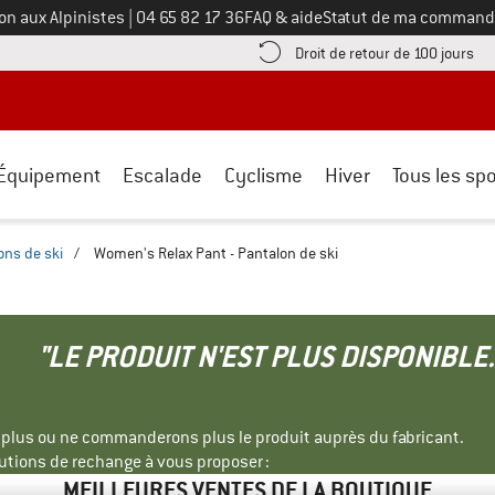
Appelez-nous au
on aux Alpinistes
|
04 65 82 17 36
FAQ & aide
Statut de ma command
e les informations de paiement ici ! Ouvre une boîte d'information
Tro
Droit de retour de 100 jours
Équipement
Escalade
Cyclisme
Hiver
Tous les spo
ons de ski
/
Women's Relax Pant - Pantalon de ski
"LE PRODUIT N'EST PLUS DISPONIBLE.
s plus ou ne commanderons plus le produit auprès du fabricant.
tions de rechange à vous proposer :
MEILLEURES VENTES DE LA BOUTIQUE