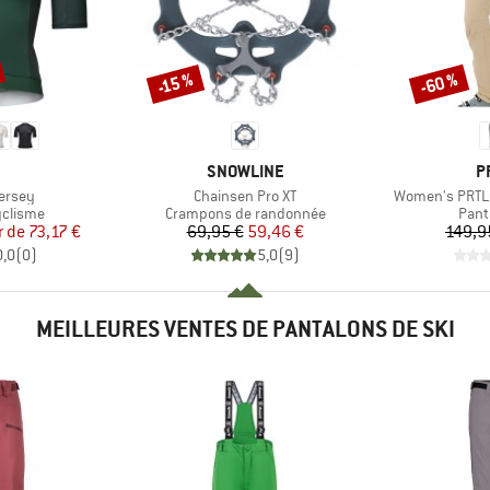
-60 %
-15 %
Remise
Remise
QUE
MARQUE
M
SNOWLINE
P
Article
Article
ersey
Chainsen Pro XT
Women's PRTL
up
Product group
Prod
yclisme
Crampons de randonnée
Pant
ix
ix réduit
Prix
Prix réduit
r de
73,17 €
69,95 €
59,46 €
149,9
0,0
(
0
)
5,0
(
9
)
MEILLEURES VENTES DE PANTALONS DE SKI