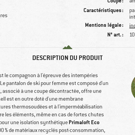
Coupe :
am
Caractéristiques :
pa
ures
in
Mentions légale :
in
N° art. :
10
DESCRIPTION DU PRODUIT
st le compagnon à l'épreuve des intempéries
. Le pantalon de ski pour femme est composé d'un
ui, associé à une coupe décontractée, offre une
ell est en outre doté d'une membrane
tures thermosoudées et à l'imperméabilisation
tre les éléments, même en cas de fortes chutes
Primaloft Eco
pour une isolation synthétique
0 % de matériaux recyclés post-consommation,