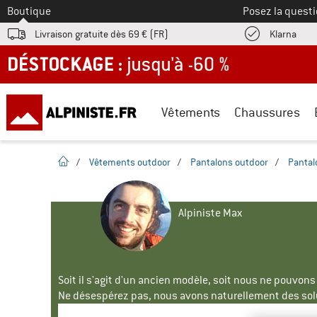
Vers le
Boutique
Posez la questi
Trouv
Livraison gratuite dès 69 € (FR)
Klarna
DÉSTOCKAGE : jusqu'à -60 %
Vêtements
Chaussures
Page d'accueil
/
Vêtements outdoor
/
Pantalons outdoor
/
Pantal
Alpiniste Max
Soit il s'agit d'un ancien modèle, soit nous ne pouvon
Ne désespérez pas, nous avons naturellement des solu