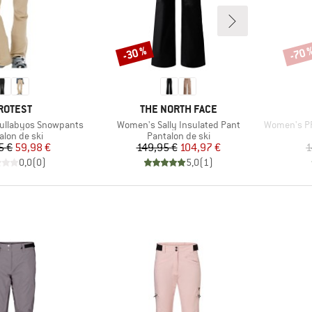
-30 %
-70 
Remise
Remi
ARQUE
MARQUE
ROTEST
THE NORTH FACE
Article
Article
ullabyos Snowpants
Women's Sally Insulated Pant
Women's PR
uct group
Product group
alon de ski
Pantalon de ski
Prix
Prix réduit
Prix
Prix réduit
5 €
59,98 €
149,95 €
104,97 €
1
0,0
(
0
)
5,0
(
1
)