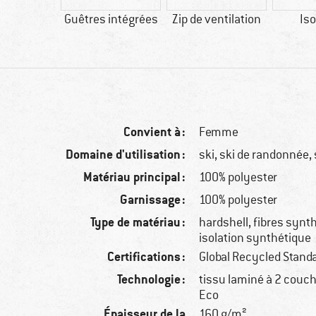
 Recycled
Guêtres intégrées
Zip de ventilation
Iso
ndard
Convient à :
Femme
Domaine d'utilisation :
ski, ski de randonnée
Matériau principal :
100% polyester
Garnissage :
100% polyester
Type de matériau :
hardshell, fibres synt
isolation synthétique
Certifications :
Global Recycled Stand
Technologie :
tissu laminé à 2 couc
Eco
Épaisseur de la
160 g/m²