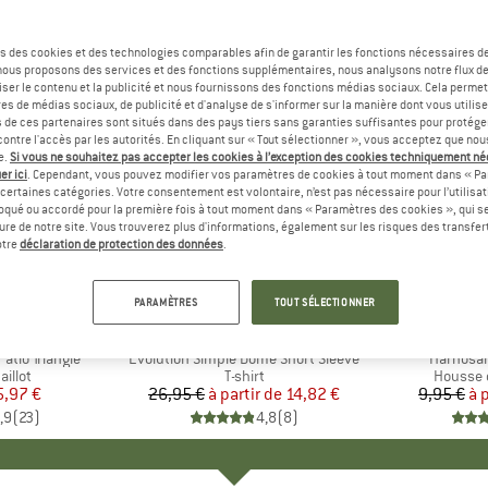
s des cookies et des technologies comparables afin de garantir les fonctions nécessaires de
, nous proposons des services et des fonctions supplémentaires, nous analysons notre flux d
ser le contenu et la publicité et nous fournissons des fonctions médias sociaux. Cela perme
es de médias sociaux, de publicité et d'analyse de s'informer sur la manière dont vous utilise
s de ces partenaires sont situés dans des pays tiers sans garanties suffisantes pour protég
ontre l'accès par les autorités. En cliquant sur « Tout sélectionner », vous acceptez que no
e.
Si vous ne souhaitez pas accepter les cookies à l’exception des cookies techniquement n
er ici
. Cependant, vous pouvez modifier vos paramètres de cookies à tout moment dans « Pa
certaines catégories. Votre consentement est volontaire, n’est pas nécessaire pour l’utilisati
oqué ou accordé pour la première fois à tout moment dans « Paramètres des cookies », qui se
eure de notre site. Vous trouverez plus d'informations, également sur les risques des transfe
Jusqu'à -45 %
-57 %
Remise
Remise
otre
déclaration de protection des données
.
+
11
PARAMÈTRES
TOUT SÉLECTIONNER
UE
ST
MARQUE
THE NORTH FACE
tio Triangle
Article
Evolution Simple Dome Short Sleeve
Article
Harnosan
roup
illot
Product group
T-shirt
Product
Housse 
ix
ix réduit
5,97 €
26,95 €
à partir de
Prix
Prix réduit
14,82 €
9,95 €
à 
,9
(
23
)
4,8
(
8
)