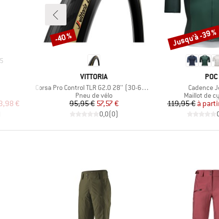
Jusqu'à -39 %
-40 %
Remise
Remise
5
MARQUE
MAR
VITTORIA
POC
Article
Article
Corsa Pro Control TLR G2.0 28'' (30-622) Fold.
Cadence J
Product group
Product gro
Pneu de vélo
Maillot de c
duit
Prix
Prix réduit
Pr
Pr
3,98 €
95,95 €
57,57 €
119,95 €
à parti
)
0,0
(
0
)