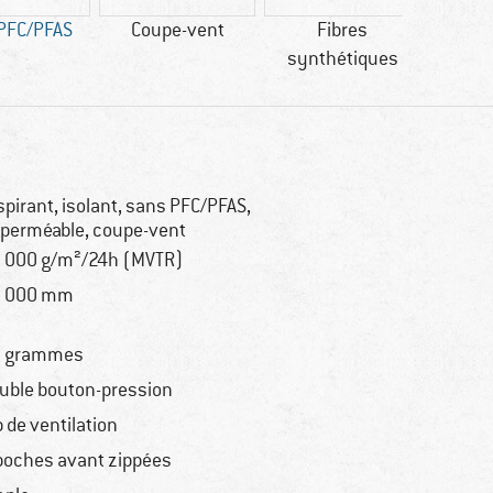
PFC/PFAS
Coupe-vent
Fibres
Globa
synthétiques
St
spirant, isolant, sans PFC/PFAS,
perméable, coupe-vent
 000 g/m²/24h (MVTR)
0 000 mm
0 grammes
uble bouton-pression
p de ventilation
poches avant zippées