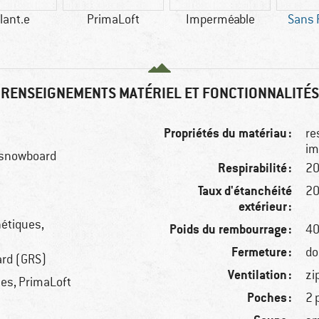
lant.e
PrimaLoft
Imperméable
Sans 
RENSEIGNEMENTS MATÉRIEL ET FONCTIONNALITÉS
Propriétés du matériau :
re
im
, snowboard
Respirabilité :
20
Taux d'étanchéité
2
extérieur :
hétiques,
Poids du rembourrage :
4
Fermeture :
do
ard (GRS)
Ventilation :
zi
hes, PrimaLoft
Poches :
2 