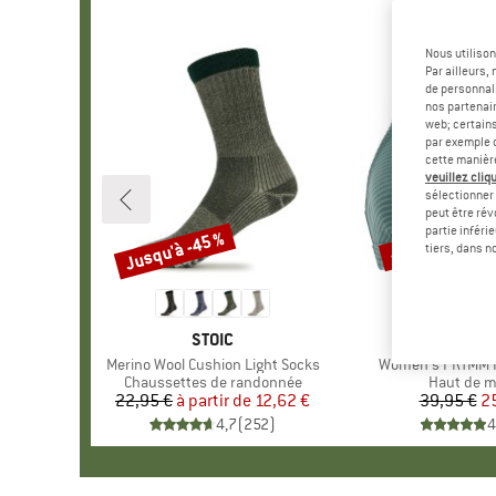
Nous utilison
Par ailleurs
de personnali
nos partenair
web; certain
par exemple c
cette manièr
veuillez cliqu
sélectionner 
peut être rév
partie inféri
Jusqu'à -45 %
-35 %
Remise
Remise
tiers, dans n
MARQUE
STOIC
MARQ
PROTE
Article
Merino Wool Cushion Light Socks
Article
Women's PRTMM Pa
Product group
Chaussettes de randonnée
Product g
Haut de ma
22,95 €
à partir de
Prix
Prix réduit
12,62 €
39,95 €
Pr
Pr
2
4,7
(
252
)
4