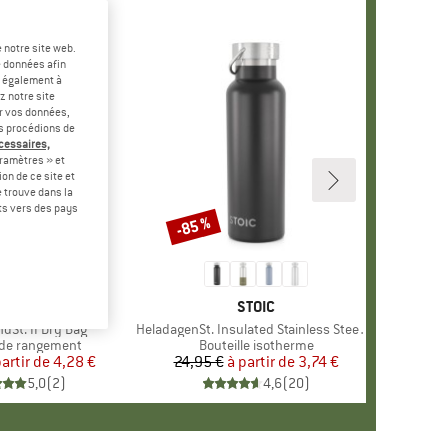
 notre site web.
e données afin
t également à
z notre site
er vos données,
us procédions de
écessaires,
ramètres » et
on de ce site et
 trouve dans la
rts vers des pays
-85 %
Remise
MARQUE
STOIC
MARQUE
STOIC
dSt. II Dry Bag
Article
HeladagenSt. Insulated Stainless Steel Bottle 500
 group
de rangement
Product group
Bouteille isotherme
partir de
Prix
Prix réduit
4,28 €
24,95 €
à partir de
Prix
Prix réduit
3,74 €
5,0
(
2
)
4,6
(
20
)