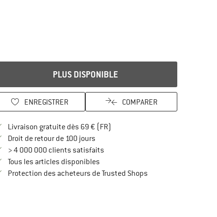
PLUS DISPONIBLE
ENREGISTRER
COMPARER
Trouve les infos sur la livraison 
Livraison gratuite dès 69 € (FR)
Trouve les informations de paiement i
Droit de retour de 100 jours
> 4 000 000 clients satisfaits
Tous les articles disponibles
Trouve toutes les infos
Protection des acheteurs de Trusted Shops