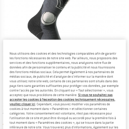
Nous utilisons des cookies et des technologies comparables afin de garantir
les fonctions nécessaires de notre site web. Par ailleurs, nous proposons des
services et des fonctions supplémentaires, nous analysons notre flux de
données afin de personnaliser le contenu et la publicité et nous fournissons
Photos détaillées
des fonctions médias sociaux. Cela permet également à nos partenaires de
médias sociaux, de publicité et d'analyse de s'informer sur la manière dont
vous utilisez notre site web; certains de ces partenaires sont situés dans des
pays tiers sans garanties suffisantes pour protéger vos données, par exemple
contre l'accès par les autorités. En cliquant sur « Tout sélectionner », vous
acceptez que nous procédions de cette manière.
Si vous ne souhaitez pas
accepter les cookies à l’exception des cookies techniquement nécessaires,
Prix:
29,95
€
veuillez cliquer ici
. Cependant, vous pouvez modifier vos paramètres de
TVA incl.
cookies à tout moment dans « Paramètres » et sélectionner certaines
Informations sur les frais de livraison. Ouvre une bo
hors Frais de livraison
catégories. Votre consentement est volontaire, n’est pas nécessaire pour
l’utilisation de ce site et peut être révoqué ou accordé pour la première fois à
Le lien s'ouvre dans une boîte d'informa
tout moment dans « Paramètres des cookies », qui se trouve dans la partie
Article momentanément épuisé;
inférieure de notre site. Vous trouverez plus d'informations, également sur les