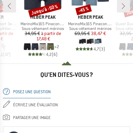
 -22 %
Jusqu'à -50 %
Jus
-45 %
Remise
Remise
Rem
UE
MARQUE
MARQUE
ER
HEBER PEAK
HEBER PEAK
Article
Article
Article
 3er Pack
MerinoMix165 PineconeHe. Boxer
MerinoMix165 PineconeHe. Boxer 2-Pack
Quest Quick-Dry M
Product group
Product group
Product g
onctions
Sous-vêtement mérinos
Sous-vêtement mérinos
Sous-vêteme
ix
ix réduit
Prix
Prix réduit
Prix
Prix réduit
artir de
34,95 €
à partir de
69,95 €
38,47 €
32,95 
 €
17,48 €
2
+
2
4,7
(
3
)
,1
(
17
)
4,2
(
6
)
QU'EN DITES-VOUS ?
POSEZ UNE QUESTION
ÉCRIVEZ UNE ÉVALUATION
PARTAGER UNE IMAGE