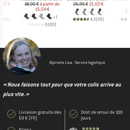
ix
ix réduit
Prix
Prix réduit
Prix
Prix réduit
,22 €
18,95 €
à partir de
26,95 €
21,02 €
1
15,54 €
+
1
5,0
(
2
)
4,5
(
26
)
0,0
(
0
)
Alpiniste Lisa - Service logistique
« Nous faisons tout pour que votre colis arrive au
plus vite. »
Livraison gratuite dès
Droit de retour de 100
69 € (FR)
jours
Klarna