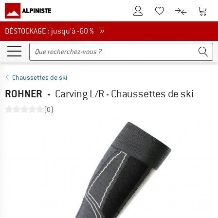
Vers le compte client
Vers 
Vers la liste d'env
Vers le com
DÉSTOCKAGE : jusqu'à -60 %
DÉSTOCKAGE : jusqu'à -60 % »
Chaussettes de ski
ROHNER
-
Carving L/R - Chaussettes de ski
(0)