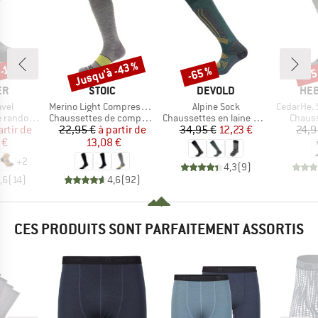
Jusqu'à -43 %
-18 %
-65 %
-75
Remise
Remise
Rem
UE
MARQUE
MARQUE
MAR
ER
STOIC
DEVOLD
HEB
Article
Article
Article
avel
Merino Light Compression Socks
Alpine Sock
CedarHe. Sk
Product group
Product group
Produc
andonnée
Chaussettes de compression
Chaussettes en laine mérinos
Chauss
ix
ix réduit
Prix
Prix réduit
Prix
Prix réduit
artir de
22,95 €
à partir de
34,95 €
12,23 €
24,9
 €
13,08 €
+
2
4,3
(
9
)
,6
(
14
)
4,6
(
92
)
CES PRODUITS SONT PARFAITEMENT ASSORTIS