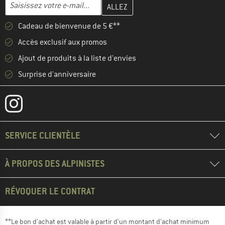
Entrez votre adresse e-mail ici et créez votre compte client à la 
Adresse e-mail
Cadeau de bienvenue de 5 €**
Accès exclusif aux promos
Ajout de produits à la liste d'envies
Surprise d'anniversaire
SERVICE CLIENTÈLE
À PROPOS DES ALPINISTES
RÉVOQUER LE CONTRAT
**Le bon d'achat est valable à partir d'un montant d'achat minimum