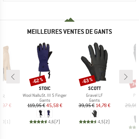
MEILLEURES VENTES DE GANTS
Jus
-62 %
-63 %
Remise
Remise
Rem
UE
MARQUE
MARQUE
M
RA
STOIC
SCOTT
H
Article
Article
Art
ong
Wool NalluSt. III 5 Finger
Gravel LF
Pan
ct group
Product group
Product group
s
Gants
Gants
ix
ix réduit
Prix
Prix réduit
Prix
Prix réduit
1,97 €
119,95 €
45,58 €
39,95 €
14,78 €
29,95 
2
5,0
(
1
)
4,6
(
7
)
4,5
(
2
)