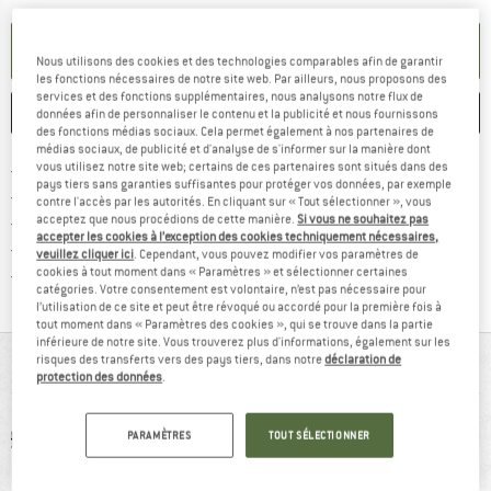
PARAMÉTRER ALERTE
Nous utilisons des cookies et des technologies comparables afin de garantir
les fonctions nécessaires de notre site web. Par ailleurs, nous proposons des
services et des fonctions supplémentaires, nous analysons notre flux de
ENREGISTRER
COMPARER
données afin de personnaliser le contenu et la publicité et nous fournissons
des fonctions médias sociaux. Cela permet également à nos partenaires de
médias sociaux, de publicité et d'analyse de s'informer sur la manière dont
Trouve les infos sur la livrais
vous utilisez notre site web; certains de ces partenaires sont situés dans des
Livraison gratuite dès 69 € (FR)
pays tiers sans garanties suffisantes pour protéger vos données, par exemple
Trouve les informations de paiemen
Droit de retour de 100 jours
contre l'accès par les autorités. En cliquant sur « Tout sélectionner », vous
acceptez que nous procédions de cette manière.
Si vous ne souhaitez pas
> 4 000 000 clients satisfaits
accepter les cookies à l’exception des cookies techniquement nécessaires,
Tous les articles disponibles
veuillez cliquer ici
. Cependant, vous pouvez modifier vos paramètres de
Trouve toutes les i
cookies à tout moment dans « Paramètres » et sélectionner certaines
Protection des acheteurs de Trusted Shops
catégories. Votre consentement est volontaire, n’est pas nécessaire pour
l’utilisation de ce site et peut être révoqué ou accordé pour la première fois à
tout moment dans « Paramètres des cookies », qui se trouve dans la partie
inférieure de notre site. Vous trouverez plus d'informations, également sur les
risques des transferts vers des pays tiers, dans notre
déclaration de
VUE D'ENSEMBLE
protection des données
.
PARAMÈTRES
TOUT SÉLECTIONNER