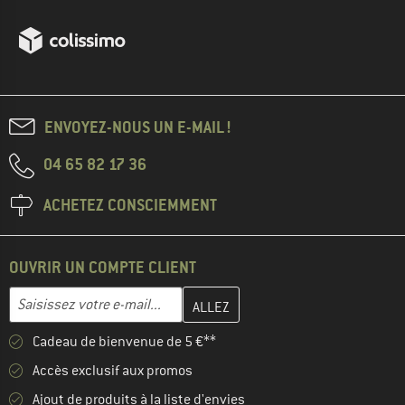
ENVOYEZ-NOUS UN E-MAIL !
04 65 82 17 36
ACHETEZ CONSCIEMMENT
OUVRIR UN COMPTE CLIENT
Entrez votre adresse e-mail ici et créez votre compte client à la 
Adresse e-mail
Cadeau de bienvenue de 5 €**
Accès exclusif aux promos
Ajout de produits à la liste d'envies