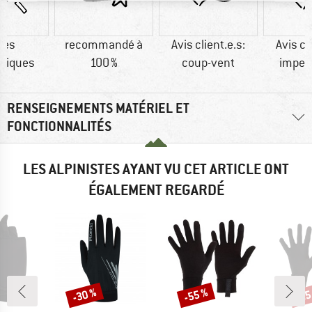
res
recommandé à
Avis client.e.s:
Avis cl
tiques
100 %
coup-vent
imper
RENSEIGNEMENTS MATÉRIEL ET
FONCTIONNALITÉS
LES ALPINISTES AYANT VU CET ARTICLE ONT
ÉGALEMENT REGARDÉ
-30 %
-55 %
-25
Remise
Remise
Rem