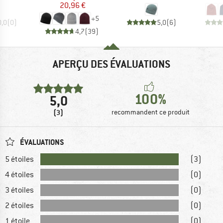
20,96 €
+
5
0,0
(
0
)
5,0
(
6
)
4,7
(
39
)
APERÇU DES ÉVALUATIONS
100%
5,0
(3)
recommandent ce produit
ÉVALUATIONS
5 étoiles
(3)
4 étoiles
(0)
3 étoiles
(0)
2 étoiles
(0)
1 étoile
(0)