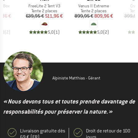
Article
Article
Arti
g Box
FreeLite 2 Tent V3
Venus II Extreme
Cra
ct group
Product group
Product group
Prod
t
Tente 2 places
Tente 2 places
Tent
ix
ix réduit
Prix
Prix réduit
Prix
Prix réduit
,36 €
639,95 €
511,96 €
899,95 €
809,96 €
399,9
5,0
(
2
)
5,0
(
1
)
5,0
(
2
)
Alpiniste Matthias - Gérant
« Nous devons tous et toutes prendre davantage de
responsabilités pour préserver la nature. »
Livraison gratuite dès
Droit de retour de 100
69 € (FR)
jours