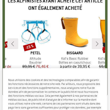
LES ALPINISTES AYANT ACHETÉ CET ARTICLE
ONT ÉGALEMENT ACHETÉ
 -30 %
Jus
-15 %
Remise
Rem
UE
I
MARQUE
PETZL
MARQUE
BISGAARD
M
T
Noia
Article
Altitude
Article
Kid's Basic Rubber
Article
Kid's K
uct group
Product group
Baudrier
Product group
Bottes en caoutchouc
Product
Bottes 
artir de
ix
ix réduit
89,95 €
Prix
Prix réduit
76,46 €
à partir de
Prix
39,95 €
59,95 
 €
2
4,6
(
36
)
4,7
(
11
)
Nous utilisons des cookies et des technologies comparables afin de garantir
,6
(
19
)
les fonctions nécessaires de notre site web. Par ailleurs, nous proposons des
services et des fonctions supplémentaires, nous analysons notre flux de
données afin de personnaliser le contenu et la publicité et nous fournissons
des fonctions médias sociaux. Cela permet également à nos partenaires de
médias sociaux, de publicité et d'analyse de s'informer sur la manière dont
vous utilisez notre site web; certains de ces partenaires sont situés dans des
ROBENS
-
Prospector Shanty - Tarp
pays tiers sans garanties suffisantes pour protéger vos données, par exemple