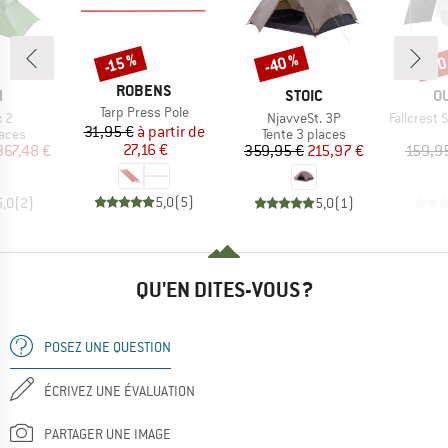
-40 %
-20
-15 %
Remise
Remise
Rem
MARQUE
ROBENS
QUE
MARQUE
M
H
STOIC
O
Article
Tarp Press Pole
Article
Article
 2
NjavveSt. 3P
Fallcrest S
Prix
Prix réduit
31,95 €
à partir de
group
Product group
laces
Tente 3 places
ix
ix réduit
27,16 €
Prix
Prix réduit
367,48 €
359,95 €
215,97 €
159,9
5,0
(
5
)
5,0
(
2
)
5,0
(
1
)
QU'EN DITES-VOUS ?
POSEZ UNE QUESTION
ÉCRIVEZ UNE ÉVALUATION
PARTAGER UNE IMAGE