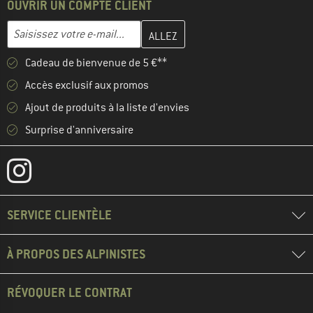
OUVRIR UN COMPTE CLIENT
Entrez votre adresse e-mail ici et créez votre compte client à la 
Adresse e-mail
Cadeau de bienvenue de 5 €**
Accès exclusif aux promos
Ajout de produits à la liste d'envies
Surprise d'anniversaire
SERVICE CLIENTÈLE
À PROPOS DES ALPINISTES
RÉVOQUER LE CONTRAT