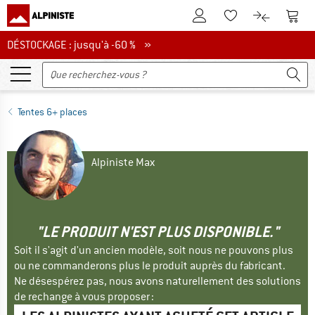
Vers le compte client
Vers 
Vers la liste d'env
Vers le com
DÉSTOCKAGE : jusqu'à -60 %
DÉSTOCKAGE : jusqu'à -60 % »
Tentes 6+ places
Alpiniste Max
"LE PRODUIT N'EST PLUS DISPONIBLE."
Soit il s'agit d'un ancien modèle, soit nous ne pouvons plus
ou ne commanderons plus le produit auprès du fabricant.
Ne désespérez pas, nous avons naturellement des solutions
de rechange à vous proposer :