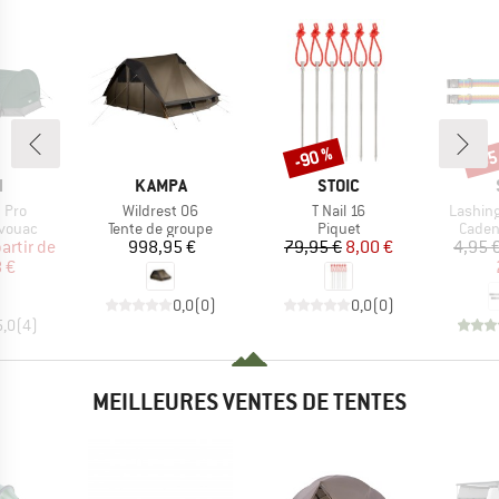
-90 %
-55
Remise
Rem
QUE
MARQUE
MARQUE
H
KAMPA
STOIC
Article
Article
Article
 Pro
Wildrest 06
T Nail 16
Lashing
oup
Product group
Product group
Produ
ivouac
Tente de groupe
Piquet
Caden
ix
ix réduit
Prix
Prix
Prix réduit
partir de
998,95 €
79,95 €
8,00 €
4,95 
 €
0,0
(
0
)
0,0
(
0
)
5,0
(
4
)
MEILLEURES VENTES DE TENTES