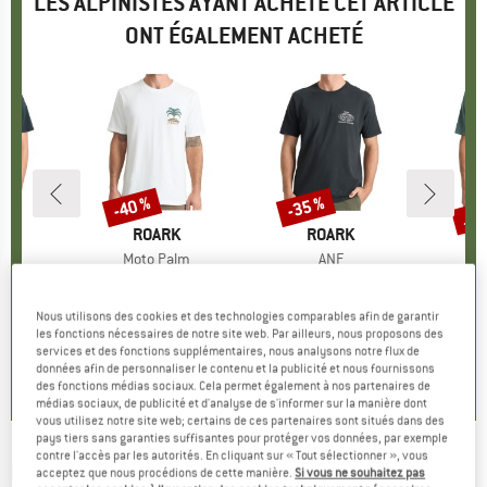
LES ALPINISTES AYANT ACHETÉ CET ARTICLE
ONT ÉGALEMENT ACHETÉ
Jus
-40 %
-35 %
Remise
Remise
Rem
UE
K
MARQUE
ROARK
MARQUE
ROARK
on
Article
Moto Palm
Article
ANF
Art
Go
ct group
t
Product group
T-shirt
Product group
Adventure Never Fails
ix
ix réduit
2,72 €
34,95 €
Prix
Prix réduit
20,97 €
34,95 €
Prix
Prix réduit
22,72 €
34,95 
1
Nous utilisons des cookies et des technologies comparables afin de garantir
les fonctions nécessaires de notre site web. Par ailleurs, nous proposons des
0,0
(
0
)
0,0
(
0
)
0,0
(
0
)
services et des fonctions supplémentaires, nous analysons notre flux de
données afin de personnaliser le contenu et la publicité et nous fournissons
des fonctions médias sociaux. Cela permet également à nos partenaires de
médias sociaux, de publicité et d'analyse de s'informer sur la manière dont
vous utilisez notre site web; certains de ces partenaires sont situés dans des
pays tiers sans garanties suffisantes pour protéger vos données, par exemple
contre l'accès par les autorités. En cliquant sur « Tout sélectionner », vous
ROARK
-
Earth & Sea L/S - Haut à manches
acceptez que nous procédions de cette manière.
Si vous ne souhaitez pas