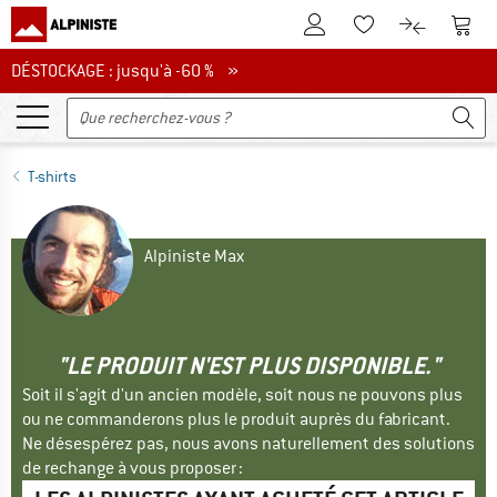
Vers le compte client
Vers 
Vers la liste d'env
Vers le com
DÉSTOCKAGE : jusqu'à -60 %
DÉSTOCKAGE : jusqu'à -60 % »
T-shirts
Alpiniste Max
"LE PRODUIT N'EST PLUS DISPONIBLE."
Soit il s'agit d'un ancien modèle, soit nous ne pouvons plus
ou ne commanderons plus le produit auprès du fabricant.
Ne désespérez pas, nous avons naturellement des solutions
de rechange à vous proposer :