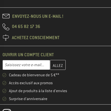
ENVOYEZ-NOUS UN E-MAIL !
04 65 82 17 36
ACHETEZ CONSCIEMMENT
OUVRIR UN COMPTE CLIENT
Entrez votre adresse e-mail ici et créez votre compte client à la 
Adresse e-mail
Cadeau de bienvenue de 5 €**
Accès exclusif aux promos
Ajout de produits à la liste d'envies
Surprise d'anniversaire