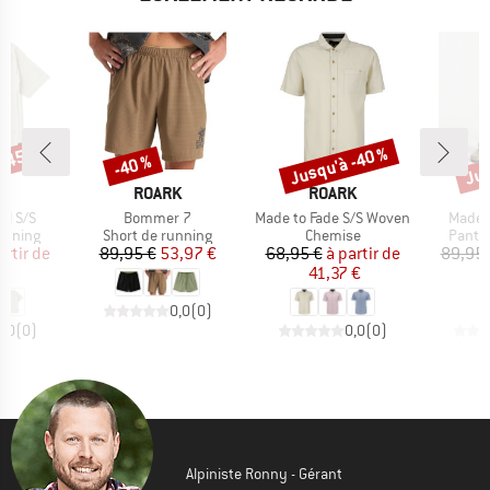
 -45 %
Jusqu'à -40 %
Jus
-40 %
Remise
Remise
Rem
UE
MARQUE
MARQUE
K
ROARK
ROARK
Article
Article
Article
ail S/S
Bommer 7
Made to Fade S/S Woven
Made 
oup
Product group
Product group
Produ
running
Short de running
Chemise
Pantal
ix
ix réduit
Prix
Prix réduit
Prix
Prix réduit
artir de
89,95 €
53,97 €
68,95 €
à partir de
89,95 
 €
41,37 €
6
0,0
(
0
)
0,0
(
0
)
0,0
(
0
)
Alpiniste Ronny - Gérant