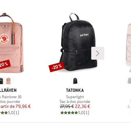
-20 %
-20 %
Remise
RQUE
MARQUE
LLRÄVEN
TATONKA
Article
 Rainbow 16
Superlight
ct group
Product group
 dos journée
Sac à dos journée
Prix
Prix réduit
Prix
Prix réduit
partir de
79,96 €
27,95 €
22,36 €
à
5,0
(
1
)
5,0
(
1
)