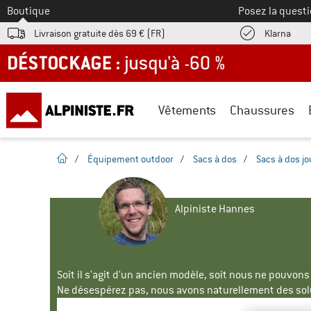
Vers le
Boutique
Posez la questi
Trouv
Livraison gratuite dès 69 € (FR)
Klarna
DÉSTOCKAGE : jusqu'à -60 %
Vêtements
Chaussures
Page d'accueil
/
Équipement outdoor
/
Sacs à dos
/
Sacs à dos j
Alpiniste Hannes
Soit il s'agit d'un ancien modèle, soit nous ne pouvon
Ne désespérez pas, nous avons naturellement des solu