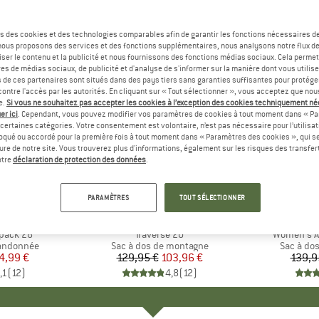
s des cookies et des technologies comparables afin de garantir les fonctions nécessaires de
, nous proposons des services et des fonctions supplémentaires, nous analysons notre flux d
ser le contenu et la publicité et nous fournissons des fonctions médias sociaux. Cela perme
es de médias sociaux, de publicité et d'analyse de s'informer sur la manière dont vous utilise
s de ces partenaires sont situés dans des pays tiers sans garanties suffisantes pour protég
ontre l'accès par les autorités. En cliquant sur « Tout sélectionner », vous acceptez que no
e.
Si vous ne souhaitez pas accepter les cookies à l’exception des cookies techniquement n
er ici
. Cependant, vous pouvez modifier vos paramètres de cookies à tout moment dans « Pa
certaines catégories. Votre consentement est volontaire, n’est pas nécessaire pour l’utilisati
oqué ou accordé pour la première fois à tout moment dans « Paramètres des cookies », qui se
eure de notre site. Vous trouverez plus d'informations, également sur les risques des transfe
-20 %
-43 %
Remise
Remise
otre
déclaration de protection des données
.
PARAMÈTRES
TOUT SÉLECTIONNER
QUE
C
MARQUE
ORTOVOX
MAR
LOW
kpack 28
Article
Traverse 20
Article
Women's Ai
randonnée
Product group
Sac à dos de montagne
Product 
Sac à do
ix
ix réduit
4,99 €
129,95 €
Prix
Prix réduit
103,96 €
139,9
,1
(
12
)
4,8
(
12
)