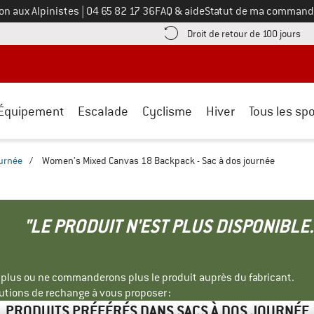
Appelez-nous au
on aux Alpinistes
|
04 65 82 17 36
FAQ & aide
Statut de ma command
e les informations de paiement ici ! Ouvre une boîte d'information
Tro
Droit de retour de 100 jours
Équipement
Escalade
Cyclisme
Hiver
Tous les spo
ournée
/
Women's Mixed Canvas 18 Backpack - Sac à dos journée
"LE PRODUIT N'EST PLUS DISPONIBLE.
s plus ou ne commanderons plus le produit auprès du fabricant.
tions de rechange à vous proposer :
PRODUITS PRÉFÉRÉS DANS SACS À DOS JOURNÉE