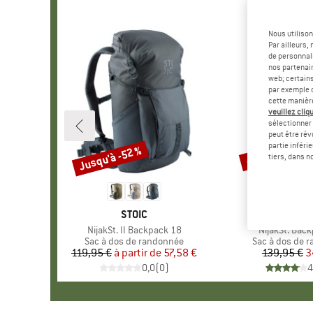
Nous utilison
Par ailleurs
de personnali
nos partenair
web; certain
par exemple c
cette manièr
veuillez cliqu
sélectionner 
peut être rév
partie inféri
Jusqu'à -52 %
-75 %
Remise
Remise
tiers, dans n
MARQUE
STOIC
MAR
STOI
Article
NijakSt. II Backpack 18
Article
NijakSt. Bac
Product group
Sac à dos de randonnée
Product group
Sac à dos de 
119,95 €
à partir de
Prix
Prix réduit
57,58 €
139,95 €
Pr
Pr
3
0,0
(
0
)
4