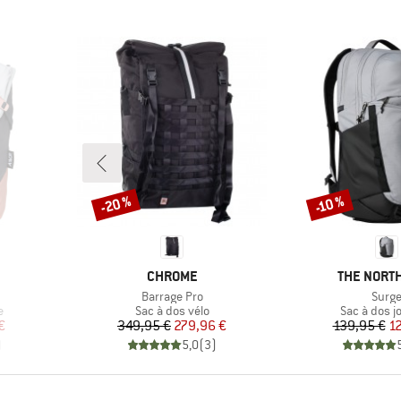
-20 %
-10 %
Remise
Remise
MARQUE
MARQUE
CHROME
THE NORTH
Article
Articl
Barrage Pro
Surg
Product group
Product gr
e
Sac à dos vélo
Sac à dos j
duit
Prix
Prix réduit
Pr
Pr
€
349,95 €
279,96 €
139,95 €
1
)
5,0
(
3
)