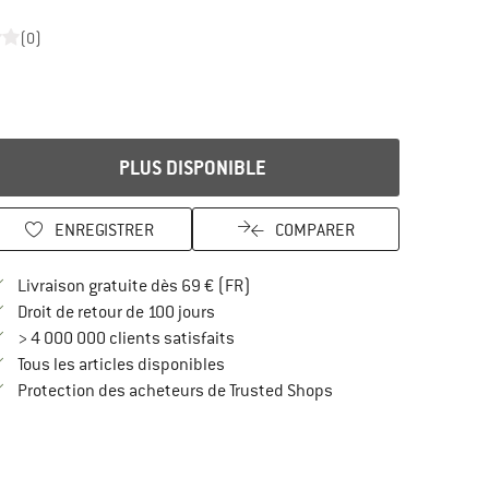
(0)
PLUS DISPONIBLE
ENREGISTRER
COMPARER
Trouve les infos sur la livraison 
Livraison gratuite dès 69 € (FR)
Trouve les informations de paiement i
Droit de retour de 100 jours
> 4 000 000 clients satisfaits
Tous les articles disponibles
Trouve toutes les infos
Protection des acheteurs de Trusted Shops