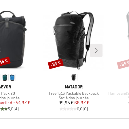
-45 %
-33 %
-55 
Remise
Remi
MARQUE
MARQUE
AEVOR
MATADOR
icle
Article
Article
l Pack 20
Freefly16 Packable Backpack
HarnosandSt. 
ct group
Product group
 dos journée
Sac à dos journée
Prix
Prix réduit
Prix
Prix réduit
partir de
54,97 €
99,95 €
66,97 €
5,0
(
4
)
0,0
(
0
)