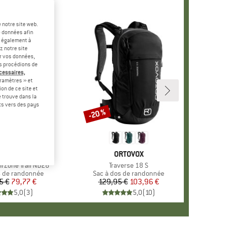
 notre site web.
e données afin
t également à
z notre site
er vos données,
us procédions de
écessaires,
ramètres » et
on de ce site et
 trouve dans la
rts vers des pays
-20 %
Remise
QUE
E ALPINE
MARQUE
ORTOVOX
rZone Trail ND28
Article
Traverse 18 S
group
s de randonnée
Product group
Sac à dos de randonnée
5 €
Prix
Prix réduit
79,77 €
129,95 €
Prix
Prix réduit
103,96 €
5,0
(
3
)
5,0
(
10
)