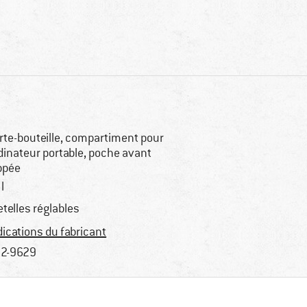
rte-bouteille, compartiment pour
dinateur portable, poche avant
ppée
l
etelles réglables
dications du fabricant
2-9629