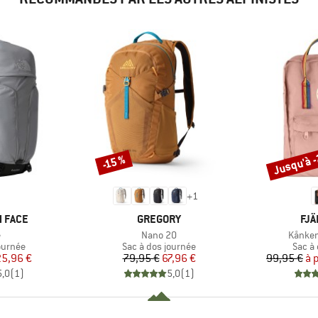
Jusqu'à 
-15 %
Remise
Remise
+
1
MARQUE
MA
 FACE
GREGORY
FJÄ
e
Article
Article
e
Nano 20
Kånken
oup
Product group
Produ
ournée
Sac à dos journée
Sac à
ix
ix réduit
Prix
Prix réduit
25,96 €
79,95 €
67,96 €
99,95 €
à 
5,0
(
1
)
5,0
(
1
)