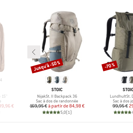
Jusqu'à -50 %
-70 %
Remise
Remise
4
MARQUE
MAR
STOIC
STOI
Article
Article
 15''
NijakSt. II Backpack 36
LundhultSt.
Product group
Product gr
e
Sac à dos de randonnée
Sac à dos j
duit
Prix
Prix réduit
Pr
Pr
39,96 €
169,95 €
à partir de
84,98 €
99,95 €
2
)
5,0
(
1
)