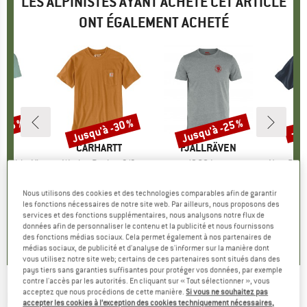
LES ALPINISTES AYANT ACHETÉ CET ARTICLE
ONT ÉGALEMENT ACHETÉ
 -35 %
Jusqu'à -30 %
Jusqu'à -25 %
-15
Remise
Remise
Rem
UE
E
MARQUE
CARHARTT
MARQUE
FJÄLLRÄVEN
M
CA
-Shirt Vi
Article
Workw Pocket S/S
Article
1960 Logo
Article
Non-Pock
oup
hnique
Product group
T-shirt
Product group
T-shirt
artir de
ix
ix réduit
22,95 €
à partir de
Prix
Prix réduit
49,95 €
à partir de
Prix
Prix réduit
19,95 
Nous utilisons des cookies et des technologies comparables afin de garantir
 €
16,07 €
37,46 €
1
les fonctions nécessaires de notre site web. Par ailleurs, nous proposons des
+
4
+
2
services et des fonctions supplémentaires, nous analysons notre flux de
données afin de personnaliser le contenu et la publicité et nous fournissons
5,0
(
4
)
4,5
(
15
)
4,7
(
38
)
des fonctions médias sociaux. Cela permet également à nos partenaires de
médias sociaux, de publicité et d'analyse de s'informer sur la manière dont
vous utilisez notre site web; certains de ces partenaires sont situés dans des
pays tiers sans garanties suffisantes pour protéger vos données, par exemple
contre l'accès par les autorités. En cliquant sur « Tout sélectionner », vous
acceptez que nous procédions de cette manière.
Si vous ne souhaitez pas
RIP CURL
-
Inda Pocket Tee - T-shirt
accepter les cookies à l’exception des cookies techniquement nécessaires,