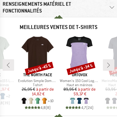
RENSEIGNEMENTS MATÉRIEL ET
FONCTIONNALITÉS
MEILLEURES VENTES DE T-SHIRTS
Jusqu'à -45 %
Jusqu'à -34 %
Jus
Remise
Remise
Rem
QUE
MARQUE
MARQUE
MAR
C
THE NORTH FACE
ORTOVOX
HEB
Article
Article
Article
 Loose Shirt
Evolution Simple Dome Short Sleeve
Women's 150 Cool Logo T-Shirt
MerinoMix150 Pi
oup
Product group
Product group
Produ
érinos
T-shirt
Haut en mérinos
Haut 
ix
ix réduit
Prix
Prix réduit
Prix
Prix réduit
1,97 €
26,95 €
à partir de
89,95 €
à partir de
59,95 
14,82 €
59,37 €
2
+
2
+
10
,8
(
39
)
4,8
(
8
)
4,7
(
24
)