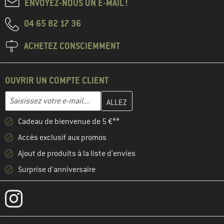
ENVOYEZ-NOUS UN E-MAIL !
04 65 82 17 36
ACHETEZ CONSCIEMMENT
OUVRIR UN COMPTE CLIENT
Entrez votre adresse e-mail ici et créez votre compte client à la 
Adresse e-mail
Cadeau de bienvenue de 5 €**
Accès exclusif aux promos
Ajout de produits à la liste d'envies
Surprise d'anniversaire