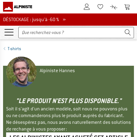
Vers le compte client
Vers 
Vers la liste d'env
Vers le com
DÉSTOCKAGE : jusqu'à -60 %
DÉSTOCKAGE : jusqu'à -60 % »
T-shirts
Alpiniste Hannes
"LE PRODUIT N'EST PLUS DISPONIBLE."
Soit il s'agit d'un ancien modèle, soit nous ne pouvons plus
ou ne commanderons plus le produit auprès du fabricant.
Ne désespérez pas, nous avons naturellement des solutions
de rechange à vous proposer :