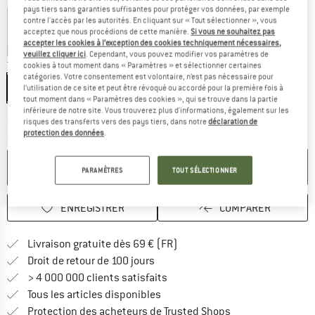
pays tiers sans garanties suffisantes pour protéger vos données, par exemple
contre l'accès par les autorités. En cliquant sur « Tout sélectionner », vous
acceptez que nous procédions de cette manière.
Si vous ne souhaitez pas
accepter les cookies à l’exception des cookies techniquement nécessaires,
-60 %
veuillez cliquer ici
. Cependant, vous pouvez modifier vos paramètres de
Taille:
One Size
cookies à tout moment dans « Paramètres » et sélectionner certaines
catégories. Votre consentement est volontaire, n’est pas nécessaire pour
One Size
l’utilisation de ce site et peut être révoqué ou accordé pour la première fois à
tout moment dans « Paramètres des cookies », qui se trouve dans la partie
inférieure de notre site. Vous trouverez plus d'informations, également sur les
Le lien s'ouvre dans une boîte d'inf
Délai de livraison: 3-5 jours ouvrables
risques des transferts vers des pays tiers, dans notre
déclaration de
protection des données
.
Quantité:
AJOUTER AU PANIER
PARAMÈTRES
TOUT SÉLECTIONNER
ENREGISTRER
COMPARER
Trouve les infos sur la livrais
Livraison gratuite dès 69 € (FR)
Trouve les informations de paiemen
Droit de retour de 100 jours
> 4 000 000 clients satisfaits
Tous les articles disponibles
Trouve toutes les i
Protection des acheteurs de Trusted Shops