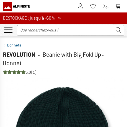
Vers le compte client
Vers 
Vers la liste d'env
Vers le com
DÉSTOCKAGE : jusqu'à -60 %
DÉSTOCKAGE : jusqu'à -60 % »
Bonnets
REVOLUTION
-
Beanie with Big Fold Up -
Bonnet
5,0
(1)