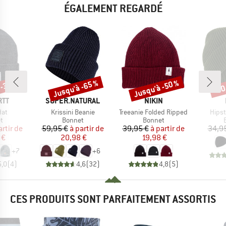
ÉGALEMENT REGARDÉ
 -35 %
Jusqu'à -65 %
Jusqu'à -50 %
-60
Remise
Remise
Rem
E
MARQUE
MARQUE
RTT
SUPER.NATURAL
NIKIN
Article
Article
Articl
Hat
Krissini Beanie
Treeanie Folded Ripped
Hipst
ct group
Product group
Product group
t
Bonnet
Bonnet
ix
ix réduit
Prix
Prix réduit
Prix
Prix réduit
artir de
59,95 €
à partir de
39,95 €
à partir de
34,9
 €
20,98 €
19,98 €
+
7
+
6
5,0
(
4
)
4,6
(
32
)
4,8
(
5
)
CES PRODUITS SONT PARFAITEMENT ASSORTIS