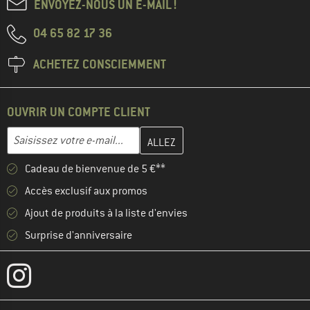
ENVOYEZ-NOUS UN E-MAIL !
04 65 82 17 36
ACHETEZ CONSCIEMMENT
OUVRIR UN COMPTE CLIENT
Entrez votre adresse e-mail ici et créez votre compte client à la 
Adresse e-mail
Cadeau de bienvenue de 5 €**
Accès exclusif aux promos
Ajout de produits à la liste d'envies
Surprise d'anniversaire