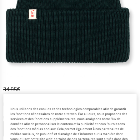
Prix initial :
Prix:
34,95
€
13,98
€
TVA incl.
Informations sur les frais de livraison. Ouvre une bo
hors Frais de livraison
Nous utilisons des cookies et des technologies comparables afin de garantir
les fonctions nécessaires de notre site web. Par ailleurs, nous proposons des
Couleur:
Dark Green
services et des fonctions supplémentaires, nous analysons notre flux de
données afin de personnaliser le contenu et la publicité et nous fournissons
des fonctions médias sociaux. Cela permet également à nos partenaires de
médias sociaux, de publicité et d'analyse de s'informer sur la manière dont
-10 %
-25 %
-25 %
-60 %
vous utilisez notre site web; certains de ces partenaires sont situés dans des