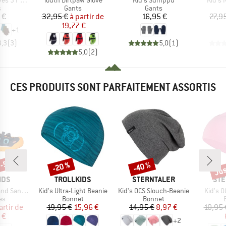
s 3 Pack
Youth Dirtpaw Glove
Kid's Sumppu
Kid's 
ct group
Product group
Product group
s
Gants
Gants
ix
Prix
Prix réduit
Prix
 €
32,95 €
à partir de
16,95 €
27,9
19,77 €
+
1
3,3
(
3
)
5,0
(
1
)
5,0
(
2
)
CES PRODUITS SONT PARFAITEMENT ASSORTIS
 -50 %
Jus
-20 %
-40 %
Remise
Remise
Rem
E
MARQUE
MARQUE
MAR
IDS
TROLLKIDS
STERNTALER
STE
Article
Article
Article
Sandal XT
Kid's Ultra-Light Beanie
Kid's OCS Slouch-Beanie
Kid's O
t group
Product group
Product group
es
Bonnet
Bonnet
ix
ix réduit
Prix
Prix réduit
Prix
Prix réduit
artir de
19,95 €
15,96 €
14,95 €
8,97 €
10,95 
 €
+
2