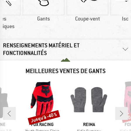
res
Gants
Coupe-vent
Isol
tiques
RENSEIGNEMENTS MATÉRIEL ET
FONCTIONNALITÉS
MEILLEURES VENTES DE GANTS
Jusqu'à -40 %
-30
Remise
Rem
E
MARQUE
MARQUE
MA
INE
FOX RACING
REIMA
FO
Article
Article
Article