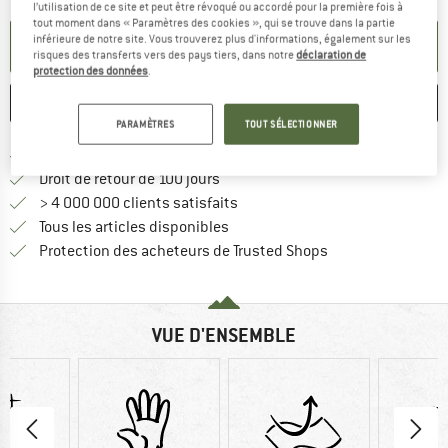
l’utilisation de ce site et peut être révoqué ou accordé pour la première fois à
tout moment dans « Paramètres des cookies », qui se trouve dans la partie
inférieure de notre site. Vous trouverez plus d'informations, également sur les
PARAMÉTRER ALERTE
risques des transferts vers des pays tiers, dans notre
déclaration de
protection des données
.
ENREGISTRER
COMPARER
PARAMÈTRES
TOUT SÉLECTIONNER
Trouve les infos sur la livrais
Livraison gratuite dès 69 € (FR)
Trouve les informations de paiemen
Droit de retour de 100 jours
> 4 000 000 clients satisfaits
Tous les articles disponibles
Trouve toutes les i
Protection des acheteurs de Trusted Shops
VUE D'ENSEMBLE