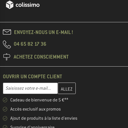
ENVOYEZ-NOUS UN E-MAIL !
04 65 82 17 36
ACHETEZ CONSCIEMMENT
OUVRIR UN COMPTE CLIENT
Entrez votre adresse e-mail ici et créez votre compte client à la 
Adresse e-mail
Cadeau de bienvenue de 5 €**
Accès exclusif aux promos
Ajout de produits à la liste d'envies
Surprise d'anniversaire