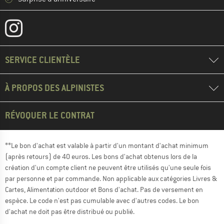
SERVICE CLIENTÈLE
À PROPOS DES ALPINISTES
RÉVOQUER LE CONTRAT
**Le bon d'achat est valable à partir d'un montant d'achat minimum
(après retours) de 40 euros. Les bons d'achat obtenus lors de la
création d'un compte client ne peuvent être utilisés qu'une seule fois
par personne et par commande. Non applicable aux catégories Livres &
Cartes, Alimentation outdoor et Bons d'achat. Pas de versement en
espèce. Le code n'est pas cumulable avec d'autres codes. Le bon
d'achat ne doit pas être distribué ou publié.