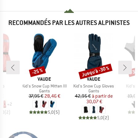
RECOMMANDÉS PAR LES AUTRES ALPINISTES
Jusqu'à -30 %
-25 %
-30
Remise
Remise
Rem
UE
MARQUE
MARQUE
A
VAUDE
VAUDE
Article
Article
Article
uro
Kid's Snow Cup Mitten III
Kid's Snow Cup Gloves
Kid's 
ct group
Product group
Product group
s
Gants
Gants
ix
Prix
Prix réduit
Prix
Prix réduit
 €
37,95 €
28,46 €
42,95 €
à partir de
19,9
30,07 €
+
2
5,0
(
2
)
5,0
(
5
)
5,0
(
2
)