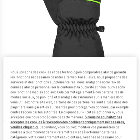
Nous utilisons des cookies et des technologies comparables afin de garantir
Photos détaillées
les fonctions nécessaires de notre site web. Par ailleurs, nous proposons des
services et des fonctions supplémentaires, nous analysons notre flux de
données afin de personnaliser le contenu et la publicité et nous fournissons
des fonctions médias sociaux. Cela permet également à nos partenaires de
médias sociaux, de publicité et d'analyse de s'informer sur la manière dont
vous utilisez notre site web; certains de ces partenaires sont situés dans des
pays tiers sans garanties suffisantes pour protéger vos données, par exemple
contre l'accès par les autorités. En cliquant sur « Tout sélectionner », vous
Prix:
24,95
€
TVA incl.
acceptez que nous procédions de cette manière.
Si vous ne souhaitez pas
Informations sur les frais de livraison. Ouvre une bo
hors Frais de livraison
accepter les cookies à l’exception des cookies techniquement nécessaires,
veuillez cliquer ici
. Cependant, vous pouvez modifier vos paramètres de
cookies à tout moment dans « Paramètres » et sélectionner certaines
Le lien s'ouvre dans une boîte d'informa
Article momentanément épuisé;
catégories. Votre consentement est volontaire, n’est pas nécessaire pour