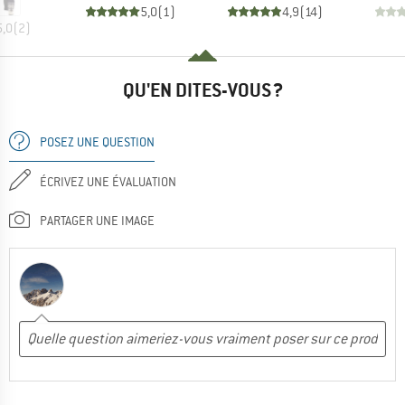
5,0
(
1
)
4,9
(
14
)
5,0
(
2
)
QU'EN DITES-VOUS ?
POSEZ UNE QUESTION
ÉCRIVEZ UNE ÉVALUATION
PARTAGER UNE IMAGE