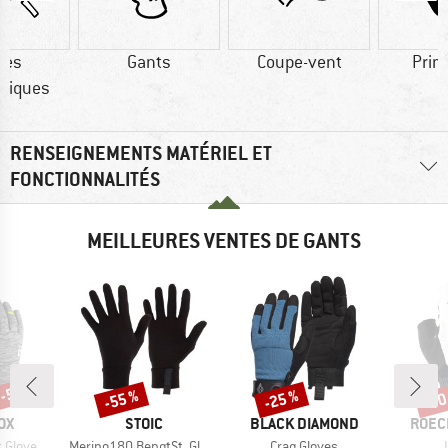
res
Gants
Coupe-vent
Prim
tiques
RENSEIGNEMENTS MATÉRIEL ET
FONCTIONNALITÉS
MEILLEURES VENTES DE GANTS
 -58 %
-55 %
-25 %
-30
Remise
Remise
Rem
E
MARQUE
MARQUE
MARQ
OX
STOIC
BLACK DIAMOND
ROEC
Article
Article
A
t Glove
Merino180 BengtSt. Glove
Crag Gloves