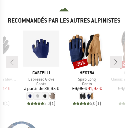
RECOMMANDÉS PAR LES AUTRES ALPINISTES
-30 %
-25
Remise
Rem
UE
MARQUE
MARQUE
M
E
CASTELLI
HESTRA
O
Article
Article
Article
Gloves V
Espresso Glove
Spiro Long
Classic Woo
ct group
Product group
Product group
s
Gants
Gants
ix
ix réduit
Prix
Prix
Prix réduit
1,47 €
à partir de
39,95 €
59,95 €
41,97 €
94,9
5,0
(
1
)
5,0
(
1
)
5,0
(
1
)