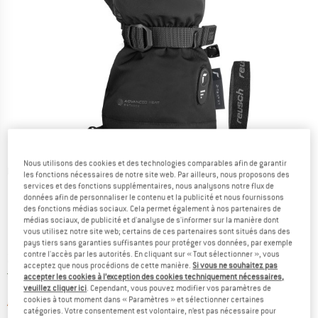
Nous utilisons des cookies et des technologies comparables afin de garantir
Photos détaillées
les fonctions nécessaires de notre site web. Par ailleurs, nous proposons des
services et des fonctions supplémentaires, nous analysons notre flux de
données afin de personnaliser le contenu et la publicité et nous fournissons
des fonctions médias sociaux. Cela permet également à nos partenaires de
médias sociaux, de publicité et d'analyse de s'informer sur la manière dont
vous utilisez notre site web; certains de ces partenaires sont situés dans des
pays tiers sans garanties suffisantes pour protéger vos données, par exemple
contre l'accès par les autorités. En cliquant sur « Tout sélectionner », vous
Prix:
299,95
€
TVA incl.
acceptez que nous procédions de cette manière.
Si vous ne souhaitez pas
France. Informations sur les frais de l
Livraison gratuite
(FR)
accepter les cookies à l’exception des cookies techniquement nécessaires,
veuillez cliquer ici
. Cependant, vous pouvez modifier vos paramètres de
cookies à tout moment dans « Paramètres » et sélectionner certaines
Le lien s'ouvre dans une boîte d'informa
Article momentanément épuisé;
catégories. Votre consentement est volontaire, n’est pas nécessaire pour