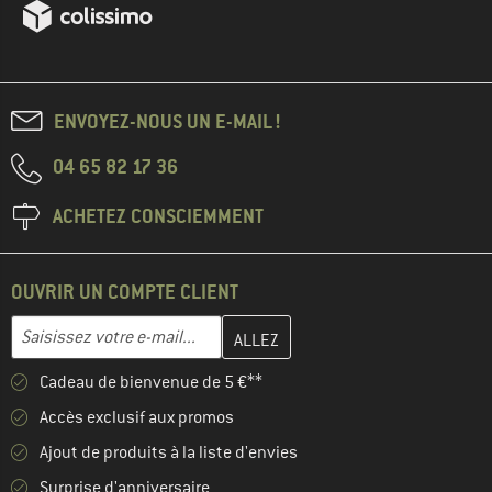
ENVOYEZ-NOUS UN E-MAIL !
04 65 82 17 36
ACHETEZ CONSCIEMMENT
OUVRIR UN COMPTE CLIENT
Entrez votre adresse e-mail ici et créez votre compte client à la 
Adresse e-mail
Cadeau de bienvenue de 5 €**
Accès exclusif aux promos
Ajout de produits à la liste d'envies
Surprise d'anniversaire