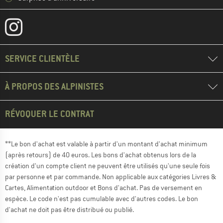
SERVICE CLIENTÈLE
À PROPOS DES ALPINISTES
RÉVOQUER LE CONTRAT
**Le bon d'achat est valable à partir d'un montant d'achat minimum
(après retours) de 40 euros. Les bons d'achat obtenus lors de la
création d'un compte client ne peuvent être utilisés qu'une seule fois
par personne et par commande. Non applicable aux catégories Livres &
Cartes, Alimentation outdoor et Bons d'achat. Pas de versement en
espèce. Le code n'est pas cumulable avec d'autres codes. Le bon
d'achat ne doit pas être distribué ou publié.