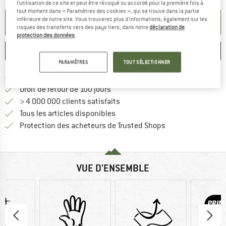
l’utilisation de ce site et peut être révoqué ou accordé pour la première fois à
tout moment dans « Paramètres des cookies », qui se trouve dans la partie
inférieure de notre site. Vous trouverez plus d'informations, également sur les
PARAMÉTRER ALERTE
risques des transferts vers des pays tiers, dans notre
déclaration de
protection des données
.
ENREGISTRER
COMPARER
PARAMÈTRES
TOUT SÉLECTIONNER
Trouve les infos sur la livrais
Livraison gratuite dès 69 € (FR)
Trouve les informations de paiemen
Droit de retour de 100 jours
> 4 000 000 clients satisfaits
Tous les articles disponibles
Trouve toutes les i
Protection des acheteurs de Trusted Shops
VUE D'ENSEMBLE