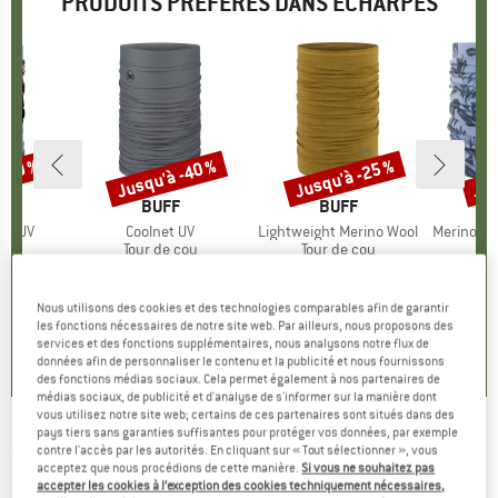
PRODUITS PRÉFÉRÉS DANS ÉCHARPES
 -40 %
Jusqu'à -40 %
Jusqu'à -25 %
Jus
Remise
Remise
Rem
QUE
F
MARQUE
BUFF
MARQUE
BUFF
net UV
Article
Coolnet UV
Article
Lightweight Merino Wool
Article
Merino150 Sad
 group
cou
Product group
Tour de cou
Product group
Tour de cou
F
artir de
ix
ix réduit
19,95 €
à partir de
Prix
Prix réduit
27,95 €
à partir de
Prix
Prix réduit
24,95 
 €
11,97 €
20,96 €
Nous utilisons des cookies et des technologies comparables afin de garantir
+
3
+
6
+
14
les fonctions nécessaires de notre site web. Par ailleurs, nous proposons des
services et des fonctions supplémentaires, nous analysons notre flux de
5,0
(
2
)
4,7
(
11
)
4,8
(
107
)
données afin de personnaliser le contenu et la publicité et nous fournissons
des fonctions médias sociaux. Cela permet également à nos partenaires de
médias sociaux, de publicité et d'analyse de s'informer sur la manière dont
vous utilisez notre site web; certains de ces partenaires sont situés dans des
pays tiers sans garanties suffisantes pour protéger vos données, par exemple
REIFF
-
Baby Schlupfschal
contre l'accès par les autorités. En cliquant sur « Tout sélectionner », vous
acceptez que nous procédions de cette manière.
Si vous ne souhaitez pas
(0)
accepter les cookies à l’exception des cookies techniquement nécessaires,