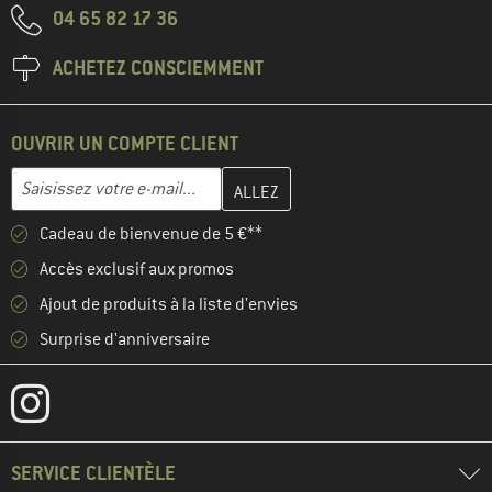
04 65 82 17 36
ACHETEZ CONSCIEMMENT
OUVRIR UN COMPTE CLIENT
Entrez votre adresse e-mail ici et créez votre compte client à la 
Adresse e-mail
Cadeau de bienvenue de 5 €**
Accès exclusif aux promos
Ajout de produits à la liste d'envies
Surprise d'anniversaire
SERVICE CLIENTÈLE