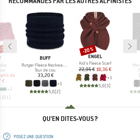
RECOMMANDÉS PAR LES AUTRES ALPINISTES
 -35 %
-20 %
Remise
MARQUE
ENGEL
QUE
MARQUE
F
BUFF
Article
Kid's Fleece Scarf
Article
Arti
ecke
Rutger Fleece Neckwarmer
Mer
Prix
Prix réduit
22,95 €
18,36 €
 group
Product group
P
ure
Tour de cou
F
ix
ix réduit
Prix
artir de
33,20 €
+
1
7 €
+
1
5,0
(
3
)
+
2
5,0
(
2
)
5,0
(
1
)
QU'EN DITES-VOUS ?
POSEZ UNE QUESTION