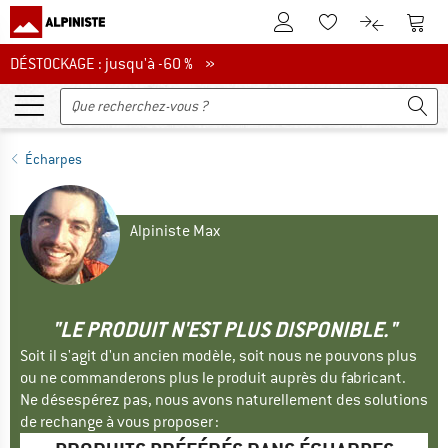
Vers le compte client
Vers 
Vers la liste d'env
Vers le com
DÉSTOCKAGE : jusqu'à -60 %
DÉSTOCKAGE : jusqu'à -60 % »
Écharpes
Alpiniste Max
"LE PRODUIT N'EST PLUS DISPONIBLE."
Soit il s'agit d'un ancien modèle, soit nous ne pouvons plus
ou ne commanderons plus le produit auprès du fabricant.
Ne désespérez pas, nous avons naturellement des solutions
de rechange à vous proposer :