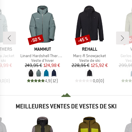
-50 %
-45 %
-50
Remise
Remise
Rem
MARQUE
MARQUE
THERS
MAMMUT
REHALL
Article
Article
Article
a Jacket
Linard Hardshell Thermo Hooded Jacket
Marc-R Snowjacket
Gerlos
 group
Product group
Product group
Pro
 ski
Veste d'hiver
Veste de ski
Ves
ix
ix réduit
Prix
Prix réduit
Prix
Prix réduit
9,99 €
249,95 €
124,98 €
228,95 €
125,92 €
299,9
0,0
(
0
)
4,9
(
12
)
0,0
(
0
)
MEILLEURES VENTES DE VESTES DE SKI