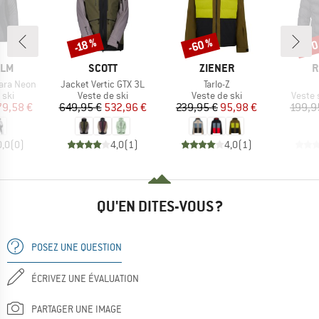
-60 %
-70
-18 %
Remise
Remise
Rem
E
MARQUE
MARQUE
M
ALM
SCOTT
ZIENER
R
Article
Article
ara Neon
Jacket Vertic GTX 3L
Tarlo-Z
 group
Product group
Product group
Produc
 ski
Veste de ski
Veste de ski
Veste 
ix
ix réduit
Prix
Prix réduit
Prix
Prix réduit
79,58 €
649,95 €
532,96 €
239,95 €
95,98 €
199,9
0,0
(
0
)
4,0
(
1
)
4,0
(
1
)
QU'EN DITES-VOUS ?
POSEZ UNE QUESTION
ÉCRIVEZ UNE ÉVALUATION
PARTAGER UNE IMAGE