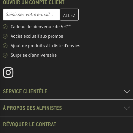
OUVRIR UN COMPTE CLIENT
Entrez votre adresse e-mail ici et créez votre compte client à la 
Adresse e-mail
Cadeau de bienvenue de 5 €**
Accès exclusif aux promos
Ajout de produits à la liste d'envies
Surprise d'anniversaire
SERVICE CLIENTÈLE
À PROPOS DES ALPINISTES
RÉVOQUER LE CONTRAT