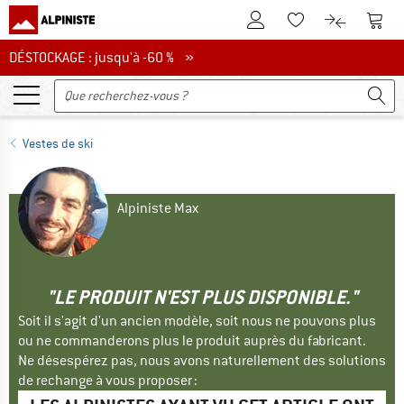
Vers le compte client
Vers 
Vers la liste d'env
Vers le com
DÉSTOCKAGE : jusqu'à -60 %
DÉSTOCKAGE : jusqu'à -60 % »
Vestes de ski
Alpiniste Max
"LE PRODUIT N'EST PLUS DISPONIBLE."
Soit il s'agit d'un ancien modèle, soit nous ne pouvons plus
ou ne commanderons plus le produit auprès du fabricant.
Ne désespérez pas, nous avons naturellement des solutions
de rechange à vous proposer :