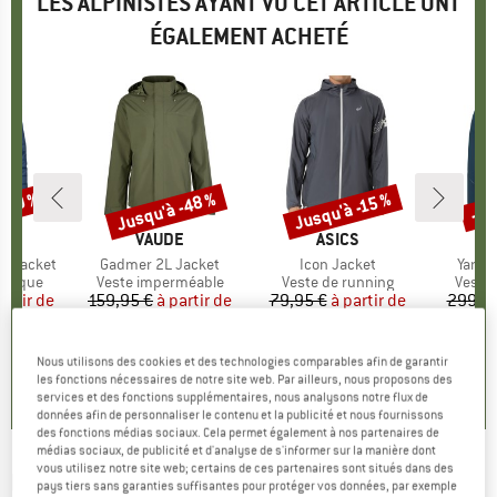
LES ALPINISTES AYANT VU CET ARTICLE ONT
ÉGALEMENT ACHETÉ
 -70 %
Jusqu'à -48 %
Jusqu'à -15 %
-55
Remise
Remise
Rem
UE
E
MARQUE
VAUDE
MARQUE
ASICS
d Jacket
Article
Gadmer 2L Jacket
Article
Icon Jacket
Articl
Yaras
oup
hétique
Product group
Veste imperméable
Product group
Veste de running
Produ
Veste
artir de
ix
ix réduit
159,95 €
à partir de
Prix
Prix réduit
79,95 €
à partir de
Prix
Prix réduit
299,9
 €
83,17 €
67,96 €
+
1
Nous utilisons des cookies et des technologies comparables afin de garantir
,5
(
37
)
4,3
(
12
)
0,0
(
0
)
les fonctions nécessaires de notre site web. Par ailleurs, nous proposons des
services et des fonctions supplémentaires, nous analysons notre flux de
données afin de personnaliser le contenu et la publicité et nous fournissons
des fonctions médias sociaux. Cela permet également à nos partenaires de
médias sociaux, de publicité et d'analyse de s'informer sur la manière dont
vous utilisez notre site web; certains de ces partenaires sont situés dans des
REHALL
-
Brasko - Veste de ski
pays tiers sans garanties suffisantes pour protéger vos données, par exemple