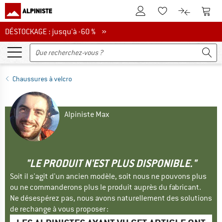
Vers le compte client
Vers 
Vers la liste d'env
Vers le com
DÉSTOCKAGE : jusqu'à -60 %
DÉSTOCKAGE : jusqu'à -60 % »
Chaussures à velcro
Alpiniste Max
"LE PRODUIT N'EST PLUS DISPONIBLE."
Soit il s'agit d'un ancien modèle, soit nous ne pouvons plus
ou ne commanderons plus le produit auprès du fabricant.
Ne désespérez pas, nous avons naturellement des solutions
de rechange à vous proposer :