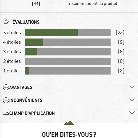
(44)
recommandent ce produit
ÉVALUATIONS
5 étoiles
(27)
4 étoiles
(9)
3 étoiles
(6)
2 étoiles
(0)
1 étoile
(2)
AVANTAGES
INCONVÉNIENTS
CHAMP D'APPLICATION
QU'EN DITES-VOUS ?