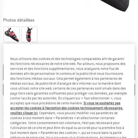
Photos détaillées
Nous utilisons des cookies et des technologies comparables afin de garantir
les fonctions nécessaires de notre site web. Par ailleurs, nous proposons des
services et des fonctions supplémentaires, nous analysons notre flux de
PLUS DISPONIBLE
données afin de personnaliser le contenu et la publicité et nous fournissons
des fonctions médias sociaux. Cela permet également à nos partenaires de
médias sociaux, de publicité et d'analyse de s'informer sur la manière dont
vous utilisez notre site web; certains de ces partenaires sont situés dans des
ENREGISTRER
COMPARER
pays tiers sans garanties suffisantes pour protéger vos données, par exemple
contre l'accès par les autorités. En cliquant sur « Tout sélectionner », vous
acceptez que nous procédions de cette manière.
Si vous ne souhaitez pas
Trouve les infos sur la livrais
Livraison gratuite dès 69 € (FR)
accepter les cookies à l’exception des cookies techniquement nécessaires,
Trouve les informations de paiemen
Droit de retour de 100 jours
veuillez cliquer ici
. Cependant, vous pouvez modifier vos paramètres de
cookies à tout moment dans « Paramètres » et sélectionner certaines
> 4 000 000 clients satisfaits
catégories. Votre consentement est volontaire, n’est pas nécessaire pour
Tous les articles disponibles
l’utilisation de ce site et peut être révoqué ou accordé pour la première fois à
tout moment dans « Paramètres des cookies », qui se trouve dans la partie
Trouve toutes les i
Protection des acheteurs de Trusted Shops
inférieure de notre site. Vous trouverez plus d'informations, également sur les