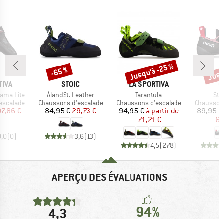
Jusqu'à -25 %
Jus
-65 %
Remise
Remise
Rem
MARQUE
MARQUE
TIVA
STOIC
LA SPORTIVA
Article
Article
Ar
ama Lite
ÅlandSt. Leather
Tarantula
St
p
Product group
Product group
Product
escalade
Chaussons d'escalade
Chaussons d'escalade
Chausso
ix
ix réduit
Prix
Prix réduit
Prix
Prix réduit
07,86 €
84,95 €
29,73 €
94,95 €
à partir de
89,95 
71,21 €
6
0,0
(
0
)
3,6
(
13
)
4,5
(
278
)
APERÇU DES ÉVALUATIONS
94%
4,3