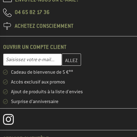
04 65 82 17 36
ACHETEZ CONSCIEMMENT
OUVRIR UN COMPTE CLIENT
Entrez votre adresse e-mail ici et créez votre compte client à la 
Adresse e-mail
Cadeau de bienvenue de 5 €**
Accès exclusif aux promos
Ajout de produits à la liste d'envies
Surprise d'anniversaire