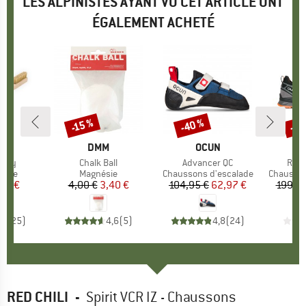
LES ALPINISTES AYANT VU CET ARTICLE ONT
ÉGALEMENT ACHETÉ
-40 %
-20
-15 %
Remise
Remise
Rem
E
AH
MARQUE
DMM
MARQUE
OCUN
ushy
Article
Chalk Ball
Article
Advancer QC
Artic
Rock
group
prise
Product group
Magnésie
Product group
Chaussons d'escalade
Product 
Chaussur
ix
ix réduit
91 €
4,00 €
Prix
Prix réduit
3,40 €
104,95 €
Prix
Prix réduit
62,97 €
199,95
,7
(
25
)
4,6
(
5
)
4,8
(
24
)
RED CHILI
-
Spirit VCR IZ - Chaussons