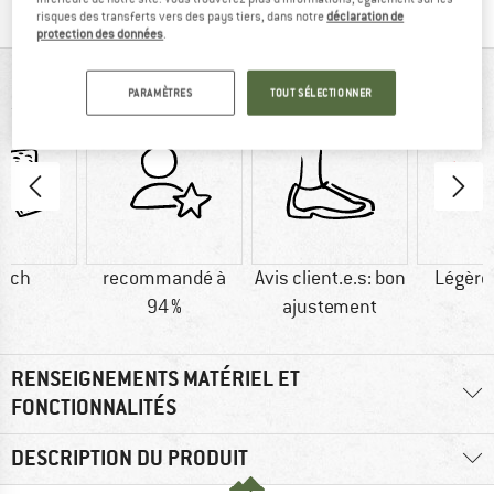
risques des transferts vers des pays tiers, dans notre
déclaration de
protection des données
.
VUE D'ENSEMBLE
PARAMÈTRES
TOUT SÉLECTIONNER
atch
recommandé à
Avis client.e.s: bon
Légère
94 %
ajustement
RENSEIGNEMENTS MATÉRIEL ET
FONCTIONNALITÉS
DESCRIPTION DU PRODUIT