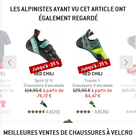
LES ALPINISTES AYANT VU CET ARTICLE ONT
ÉGALEMENT REGARDÉ
 -53 %
Jusqu'à -35 %
Jusqu'à -35 %
Jus
Remise
Remise
Rem
E
MARQUE
MARQUE
M
FEL
RED CHILI
RED CHILI
RE
Article
Article
Ar
 Tauron
Spirit LV IV
Fusion II
Ch
oup
Product group
Product group
Product
hnique
Chaussons d'escalade
Chaussons d'escalade
Chausso
ix
ix réduit
Prix
Prix réduit
Prix
Prix réduit
artir de
114,95 €
à partir de
129,95 €
à partir de
109,95
 €
74,72 €
84,47 €
7
4,0
(
1
)
4,6
(
20
)
3,8
(
26
)
MEILLEURES VENTES DE CHAUSSURES À VELCRO