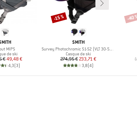
-40 
-15 %
Remise
Remi
MARQUE
MARQUE
SMITH
SMITH
icle
Article
out MIPS
Survey Photochromic S1-S2 (VLT 30-50%)
duct group
Product group
que de ski
Casque de ski
Prix
Prix réduit
Prix
Prix réduit
5 €
49,48 €
274,95 €
233,71 €
1
4,3
(
3
)
3,8
(
4
)