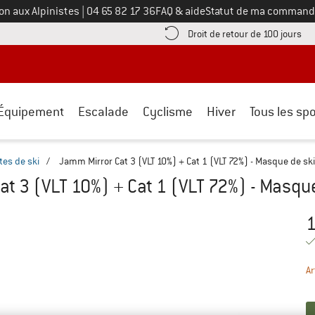
Appelez-nous au
on aux Alpinistes
|
04 65 82 17 36
FAQ & aide
Statut de ma command
e les informations de paiement ici ! Ouvre une boîte d'information
Tro
Droit de retour de 100 jours
Équipement
Escalade
Cyclisme
Hiver
Tous les spo
tes de ski
/
Jamm Mirror Cat 3 (VLT 10%) + Cat 1 (VLT 72%) - Masque de ski
t 3 (VLT 10%) + Cat 1 (VLT 72%) - Masque
1
Pr
Ar