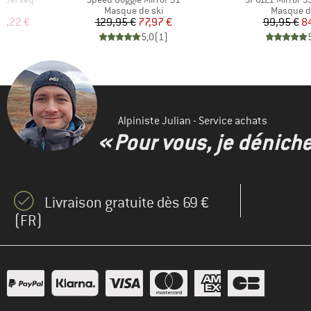
Product group
Product 
me
Masque de ski
Masque d
duit
Prix
Prix réduit
Pr
Pr
63,22 €
129,95 €
77,97 €
99,95 €
8
)
5,0
(
1
)
Alpiniste Julian - Service achats
« Pour vous, je dénich
Livraison gratuite dès 69 €
(FR)