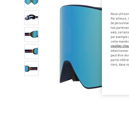
Nous utilison
Par ailleurs
de personnali
nos partenair
web; certain
par exemple c
cette manièr
veuillez cliqu
sélectionner 
peut être rév
partie inféri
tiers, dans n