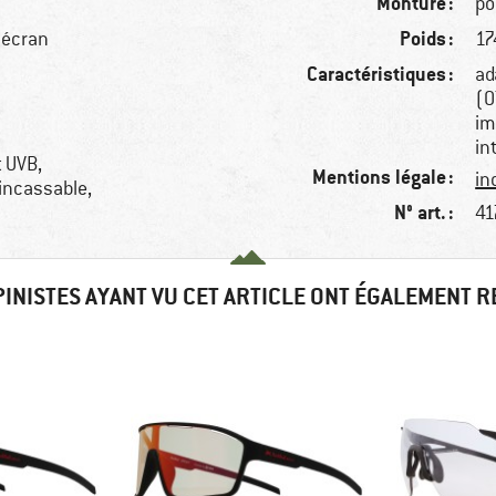
Monture :
po
Poids :
 écran
17
Caractéristiques :
ad
(O
im
in
t UVB,
Mentions légale :
in
 incassable,
N° art. :
41
PINISTES AYANT VU CET ARTICLE ONT ÉGALEMENT 