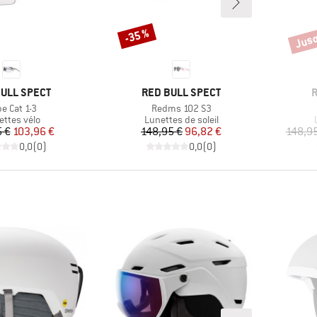
Jusq
-35 %
Remise
Remi
UE
MARQUE
ULL SPECT
RED BULL SPECT
R
icle
Article
e Cat 1-3
Redms 102 S3
duct group
Product group
ettes vélo
Lunettes de soleil
Prix
Prix réduit
Prix
Prix réduit
 €
103,96 €
148,95 €
96,82 €
148,95
0,0
(
0
)
0,0
(
0
)