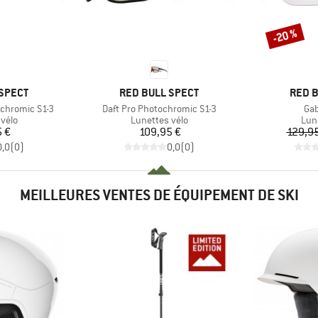
-20 %
Remise
MARQUE
MARQ
SPECT
RED BULL SPECT
RED B
Article
Art
chromic S1-3
Daft Pro Photochromic S1-3
Gab
group
Product group
Pro
vélo
Lunettes vélo
Lun
ix
Prix
5 €
109,95 €
129,95
0,0
(
0
)
0,0
(
0
)
MEILLEURES VENTES DE ÉQUIPEMENT DE SKI