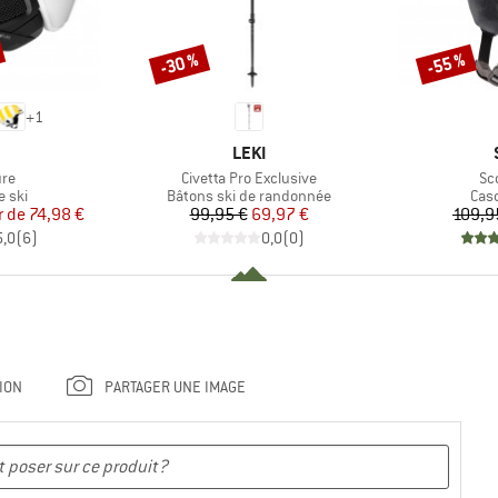
-30 %
-55 %
Remise
Remise
+
1
QUE
MARQUE
LEKI
Article
Art
ure
Civetta Pro Exclusive
Sc
group
Product group
Pro
 ski
Bâtons ski de randonnée
Cas
ix
ix réduit
Prix
Prix réduit
r de
74,98 €
99,95 €
69,97 €
109,9
5,0
(
6
)
0,0
(
0
)
ION
PARTAGER UNE IMAGE