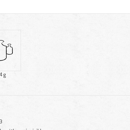
4 g
 3