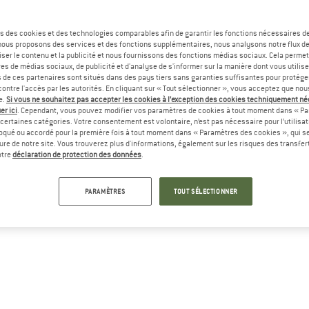
s des cookies et des technologies comparables afin de garantir les fonctions nécessaires de
, nous proposons des services et des fonctions supplémentaires, nous analysons notre flux d
ser le contenu et la publicité et nous fournissons des fonctions médias sociaux. Cela perme
es de médias sociaux, de publicité et d'analyse de s'informer sur la manière dont vous utilise
s de ces partenaires sont situés dans des pays tiers sans garanties suffisantes pour protég
ontre l'accès par les autorités. En cliquant sur « Tout sélectionner », vous acceptez que no
e.
Si vous ne souhaitez pas accepter les cookies à l’exception des cookies techniquement n
er ici
. Cependant, vous pouvez modifier vos paramètres de cookies à tout moment dans « Pa
certaines catégories. Votre consentement est volontaire, n’est pas nécessaire pour l’utilisati
oqué ou accordé pour la première fois à tout moment dans « Paramètres des cookies », qui se
eure de notre site. Vous trouverez plus d'informations, également sur les risques des transfe
otre
déclaration de protection des données
.
PARAMÈTRES
TOUT SÉLECTIONNER