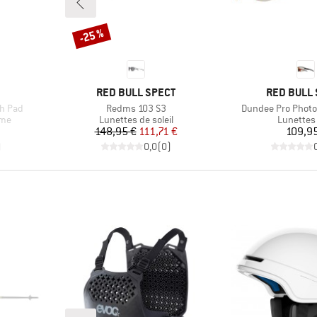
-25 %
Remise
MARQUE
MARQUE
RED BULL SPECT
RED BULL 
Article
Article
th Pad
Redms 103 S3
Dundee Pro Photo
Product group
Product 
sme
Lunettes de soleil
Lunettes 
Prix
Prix réduit
Pr
148,95 €
111,71 €
109,9
)
0,0
(
0
)