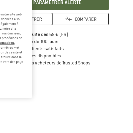
PARAMÉTRER ALERTE
 notre site web.
ENREGISTRER
COMPARER
e données afin
t également à
z notre site
er vos données,
Trouve les infos sur la livraison 
Livraison gratuite dès 69 € (FR)
us procédions de
Trouve les informations de paiement i
Droit de retour de 100 jours
écessaires,
ramètres » et
> 4 000 000 clients satisfaits
on de ce site et
Tous les articles disponibles
 trouve dans la
rts vers des pays
Trouve toutes les infos
Protection des acheteurs de Trusted Shops