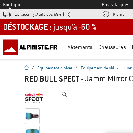
Vers le
Boutique
Posez la questi
Trouv
Livraison gratuite dès 69 € (FR)
Klarna
DÉSTOCKAGE : jusqu'à -60 %
Vêtements
Chaussures
Page d'accueil
/
Équipement d'hiver
/
Équipement de ski
/
Lunet
RED BULL SPECT
-
Jamm Mirror Ca