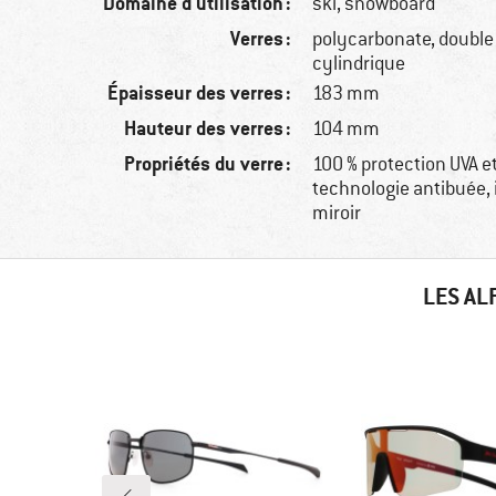
Domaine d'utilisation :
ski, snowboard
Verres :
polycarbonate, double
cylindrique
Épaisseur des verres :
183 mm
Hauteur des verres :
104 mm
Propriétés du verre :
100 % protection UVA e
technologie antibuée,
miroir
LES AL