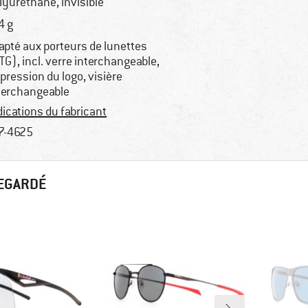
lyuréthane, invisible
4 g
apté aux porteurs de lunettes
TG), incl. verre interchangeable,
pression du logo, visière
terchangeable
dications du fabricant
7-4625
REGARDÉ