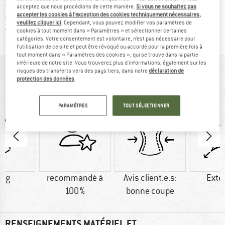
> 4 000 000 clients satisfaits
acceptez que nous procédions de cette manière.
Si vous ne souhaitez pas
accepter les cookies à l’exception des cookies techniquement nécessaires,
Tous les articles disponibles
veuillez cliquer ici
. Cependant, vous pouvez modifier vos paramètres de
Trouve toutes les i
Protection des acheteurs de Trusted Shops
cookies à tout moment dans « Paramètres » et sélectionner certaines
catégories. Votre consentement est volontaire, n’est pas nécessaire pour
l’utilisation de ce site et peut être révoqué ou accordé pour la première fois à
tout moment dans « Paramètres des cookies », qui se trouve dans la partie
inférieure de notre site. Vous trouverez plus d'informations, également sur les
VUE D'ENSEMBLE
risques des transferts vers des pays tiers, dans notre
déclaration de
protection des données
.
Pantalon d'escalade orné d'une broderie
PARAMÈTRES
TOUT SÉLECTIONNER
0 g
recommandé à
Avis client.e.s:
Exte
100 %
bonne coupe
RENSEIGNEMENTS MATÉRIEL ET