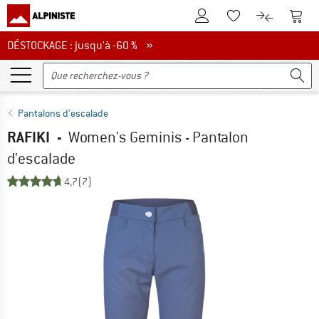
Vers le compte client
Vers 
Vers la liste d'env
Vers le com
DÉSTOCKAGE : jusqu'à -60 %
DÉSTOCKAGE : jusqu'à -60 % »
Pantalons d'escalade
RAFIKI
-
Women's Geminis - Pantalon
d'escalade
4,7
(7)