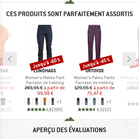
CES PRODUITS SONT PARFAITEMENT ASSORTIS
 -22 %
Jusqu'à -60 %
Jusqu'à -45 %
-50
Remise
Remise
Rem
MARQUE
MARQUE
PEAK
LUNDHAGS
ORTOVOX
Article
Article
Article
enHe. T-Shirt
Women's Makke Pant
Women's Pelmo Pants
Women's Hemp
oup
Product group
Product group
Produ
érinos
Pantalon de trekking
Pantalon de trekking
Pantal
ix
ix réduit
Prix
Prix réduit
Prix
Prix réduit
artir de
249,95 €
à partir de
129,95 €
à partir de
119,9
 €
99,98 €
71,47 €
+
2
+
1
+
1
,8
(
13
)
4,8
(
209
)
4,5
(
52
)
APERÇU DES ÉVALUATIONS