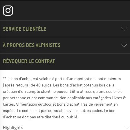
SERVICE CLIENTÈLE
À PROPOS DES ALPINISTES
RÉVOQUER LE CONTRAT
**Le bon d'achat est valable à partir d'un montant d'achat minimum
(après retours) de 40 euros. Les bons d'achat obtenus lors de la
création d'un compte client ne peuvent être utilisés qu'une seule fois
par personne et par commande. Non applicable aux catégories Livres &
Cartes, Alimentation outdoor et Bons d'achat. Pas de versement en
espèce. Le code n'est pas cumulable avec d'autres codes. Le bon
d'achat ne doit pas être distribué ou publié.
Highlights