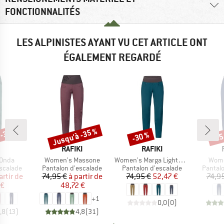
FONCTIONNALITÉS
LES ALPINISTES AYANT VU CET ARTICLE ONT
ÉGALEMENT REGARDÉ
 -35 %
Jusqu'à -35 %
-30 %
-25
Remise
Remise
Rem
RQUE
MARQUE
MARQUE
RAFIKI
RAFIKI
Article
Article
Articl
Onda
Women's Massone
Women's Marga Lightweight
Wome
up
Product group
Product group
Produc
scalade
Pantalon d'escalade
Pantalon d'escalade
Pantal
ix
ix réduit
Prix
Prix réduit
Prix
Prix réduit
artir de
74,95 €
à partir de
74,95 €
52,47 €
74,9
 €
48,72 €
+
1
0,0
(
0
)
,8
(
13
)
4,8
(
31
)