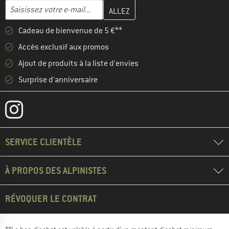
Entrez votre adresse e-mail ici et créez votre compte client à la 
Adresse e-mail
Cadeau de bienvenue de 5 €**
Accès exclusif aux promos
Ajout de produits à la liste d'envies
Surprise d'anniversaire
SERVICE CLIENTÈLE
À PROPOS DES ALPINISTES
RÉVOQUER LE CONTRAT