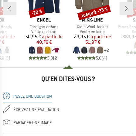
 -30 %
Jusqu'à -35 %
-20 %
-13
Remise
Remise
Rem
E
MARQUE
MARQUE
M
OX
ENGEL
MIKK-LINE
S
Article
Article
Article
t Hoody
Cardigan enfant
Kid's Wool Jacket
Fanes Sarner 
group
Product group
Product group
Pr
aire
Veste en laine
Veste en laine
D
ix
ix réduit
Prix
Prix réduit
Prix
Prix réduit
artir de
50,95 €
à partir de
79,95 €
à partir de
369,95
7 €
40,76 €
51,97 €
+
2
5,0
(
5
)
5,0
(
2
)
5,0
(
4
)
QU'EN DITES-VOUS ?
POSEZ UNE QUESTION
ÉCRIVEZ UNE ÉVALUATION
PARTAGER UNE IMAGE