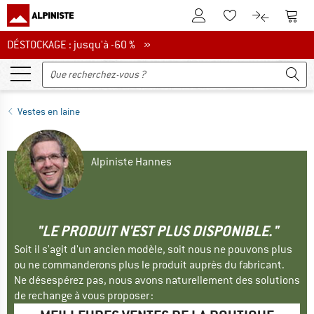
Vers le compte client
Vers 
Vers la liste d'env
Vers le com
DÉSTOCKAGE : jusqu'à -60 %
DÉSTOCKAGE : jusqu'à -60 % »
Vestes en laine
Alpiniste Hannes
"LE PRODUIT N'EST PLUS DISPONIBLE."
Soit il s'agit d'un ancien modèle, soit nous ne pouvons plus
ou ne commanderons plus le produit auprès du fabricant.
Ne désespérez pas, nous avons naturellement des solutions
de rechange à vous proposer :