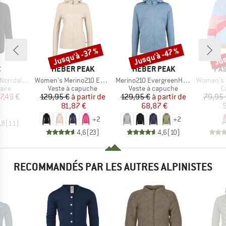
Jusqu'à -37 %
Jusqu'à -47 %
Jus
Remise
Remise
Rem
QUE
MARQUE
MARQUE
MA
C
HEBER PEAK
HEBER PEAK
PA
Article
Article
Article
. Zip Hoody
Women's Merino210 EvergreenHe. Zip Hoody
Merino210 EvergreenHe. Zip Hoody
Women's Scenic Rec
group
Product group
Product group
P
aire
Veste à capuche
Veste à capuche
C
ix
ix réduit
Prix
Prix réduit
Prix
Prix réduit
7,49 €
129,95 €
à partir de
129,95 €
à partir de
79,95 
81,87 €
68,87 €
5
+
2
+
2
,8
(
11
)
4,6
(
23
)
4,6
(
10
)
RECOMMANDÉS PAR LES AUTRES ALPINISTES