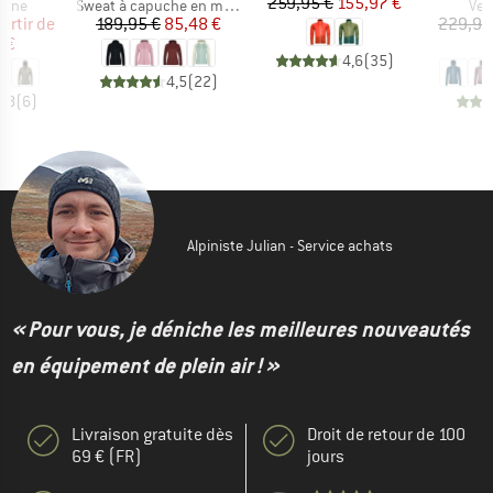
Prix
Prix réduit
259,95 €
155,97 €
group
Product group
Pro
laine
Sweat à capuche en mérinos
Ves
ix
ix réduit
Prix
Prix réduit
partir de
189,95 €
85,48 €
229,95
 €
1
4,6
(
35
)
4,5
(
22
)
4,8
(
6
)
Alpiniste Julian - Service achats
« Pour vous, je déniche les meilleures nouveautés
en équipement de plein air ! »
Livraison gratuite dès
Droit de retour de 100
69 € (FR)
jours