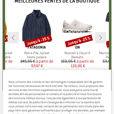
MEILLEURES VENTES DE LA BOUTIQUE
 -35 %
Jusqu'à -35 %
Jusqu'à -25 %
Jus
Remise
Remise
Rem
E
NIA
MARQUE
PATAGONIA
MARQUE
ON
MA
HEB
3L Jacket
Article
Retro Pile Jacket
Article
Women's Cloud 6
Article
MerinoMix150 Pi
up
rméable
Product group
Veste polaire
Product group
Baskets
Produ
Haut 
artir de
ix
ix réduit
149,95 €
à partir de
Prix
Prix réduit
159,95 €
à partir de
Prix
Prix réduit
59,95 
7 €
97,47 €
119,96 €
2
+
8
+
1
+
9
,7
(
79
)
4,6
(
71
)
4,7
(
48
)
Nous utilisons des cookies et des technologies comparables afin de garantir
les fonctions nécessaires de notre site web. Par ailleurs, nous proposons des
services et des fonctions supplémentaires, nous analysons notre flux de
données afin de personnaliser le contenu et la publicité et nous fournissons
des fonctions médias sociaux. Cela permet également à nos partenaires de
PURE PURE
-
Kid's Coat Plüsch - Veste
médias sociaux, de publicité et d'analyse de s'informer sur la manière dont
vous utilisez notre site web; certains de ces partenaires sont situés dans des
polaire
pays tiers sans garanties suffisantes pour protéger vos données, par exemple