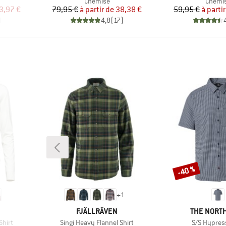
up
Product group
Produc
Chemise
Chemi
duit
Prix
Prix réduit
Pr
Pr
3,97 €
79,95 €
à partir de
38,38 €
59,95 €
à parti
)
4,8
(
17
)
-40 %
Remise
+
1
MARQUE
MARQUE
FJÄLLRÄVEN
THE NORTH
Article
Article
hirt
Singi Heavy Flannel Shirt
S/S Hypress