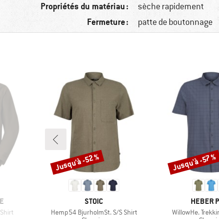
Propriétés du matériau :
sèche rapidement
Fermeture :
patte de boutonnage
Jusqu'à -52 %
Jusqu'à -57 %
Remise
Remise
MARQUE
MARQUE
E
STOIC
HEBER 
Article
Article
Shirt
Hemp54 BjurholmSt. S/S Shirt
WillowHe. Trekki