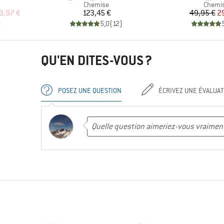
up
Product group
Produc
Chemise
Chemi
duit
Prix
Pr
Pr
3,97 €
123,45 €
49,95 €
2
)
5,0
(
12
)
QU'EN DITES-VOUS ?
POSEZ UNE QUESTION
ÉCRIVEZ UNE ÉVALUAT