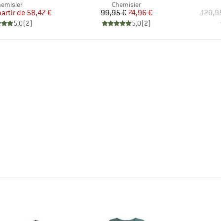
oduct group
Product group
emisier
Chemisier
Prix
Prix réduit
Prix
Prix réduit
partir de
58,47 €
99,95 €
74,96 €
129,9
5,0
(
2
)
5,0
(
2
)