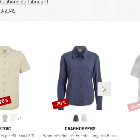
dications du fabricant
3-2345
-70 %
Jusq
-70 %
Remise
Remi
+
1
MARQUE
MARQUE
STOIC
CRAGHOPPERS
Article
 ByskeSt. Shirt S/S
Women's Nosilife Freeda Langarm Bluse