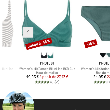
Jusqu'à -45 %
-35 %
Remise
Remise
MARQUE
MARQU
PROTEST
PROTE
Article
Article
Bikini Top
Women's MIXCameo Bikini Top BCD-Cup
Women's MIXActions
Product group
Product 
Haut de maillot
Bas de ma
duit
Prix
Prix réduit
Pr
Pr
€
49,95 €
à partir de
27,47 €
34,95 €
2
)
4,6
(
7
)