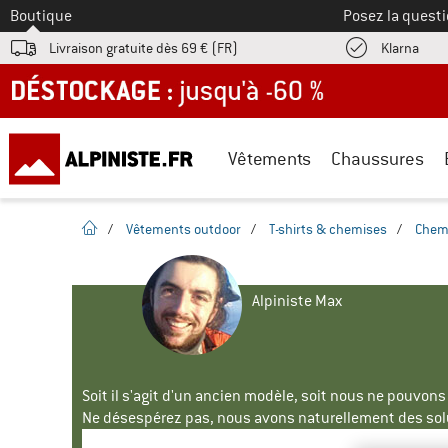
Vers le
Boutique
Posez la questi
Trouv
Livraison gratuite dès 69 € (FR)
Klarna
DÉSTOCKAGE : jusqu'à -60 %
Vêtements
Chaussures
Page d'accueil
/
Vêtements outdoor
/
T-shirts & chemises
/
Chem
Alpiniste Max
Soit il s'agit d'un ancien modèle, soit nous ne pouvon
Ne désespérez pas, nous avons naturellement des solu