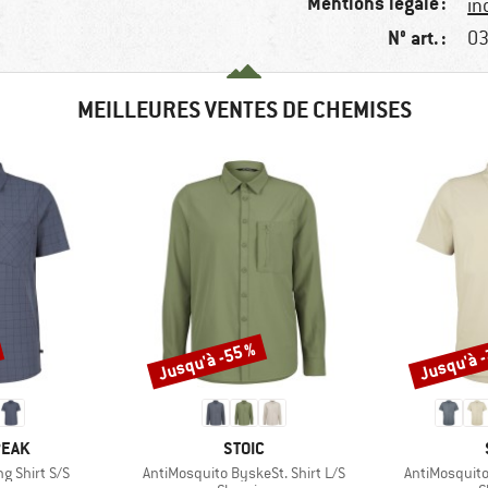
Mentions légale :
in
N° art. :
03
MEILLEURES VENTES DE CHEMISES
Jusqu'à -55 %
Jusqu'à 
Remise
Remise
MARQUE
PEAK
STOIC
Article
Article
ng Shirt S/S
AntiMosquito ByskeSt. Shirt L/S
AntiMosquito