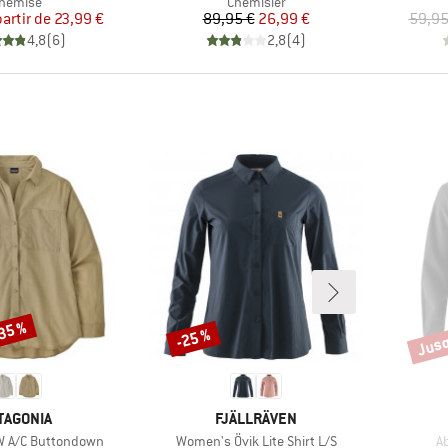
roduct group
Product group
hemise
Chemisier
Prix
Prix réduit
Prix
Prix réduit
partir de
23,99 €
89,95 €
26,99 €
59,95
4,8
(
6
)
2,8
(
4
)
-35 %
Jusq
-25 %
Remise
Remi
RQUE
MARQUE
TAGONIA
FJÄLLRÄVEN
Article
Ar
 A/C Buttondown
Women's Övik Lite Shirt L/S
Ab