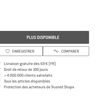
PLUS DISPONIBLE
ENREGISTRER
COMPARER
Trouve les infos sur la livraison 
Livraison gratuite dès 69 € (FR)
Trouve les informations de paiement i
Droit de retour de 100 jours
> 4 000 000 clients satisfaits
Tous les articles disponibles
Trouve toutes les infos
Protection des acheteurs de Trusted Shops