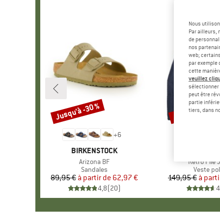
Nous utilison
Par ailleurs
de personnali
nos partenair
web; certain
par exemple c
cette manièr
veuillez cliqu
sélectionner 
peut être rév
partie inféri
Jusqu'à -30 %
Jusqu'à -35 %
Remise
Remise
tiers, dans n
+
6
MARQUE
BIRKENSTOCK
MARQU
PATAGO
Article
Arizona BF
Article
Retro Pile 
Product group
Sandales
Product 
Veste pol
89,95 €
à partir de
Prix
Prix réduit
62,97 €
149,95 €
à parti
Pr
Pr
4,8
(
20
)
4