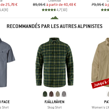
t group
Product group
P
se
Chemise
C
ix
ix réduit
Prix
Prix réduit
r de
25,78 €
89,95 €
à partir de
40,48 €
79,95 €
à 
4,4
(
8
)
4,7
(
10
)
RECOMMANDÉS PAR LES AUTRES ALPINISTES
Jusqu'à 
Remise
MARQUE
MA
 FACE
FJÄLLRÄVEN
PA
Article
Article
 Shirt
Skog Shirt
Women's LW