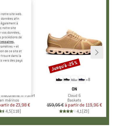
 notre site web.
e données afin
t également à
z notre site
er vos données,
us procédions de
écessaires,
ramètres » et
on de ce site et
 trouve dans la
rts vers des pays
-60 %
Jusqu'à -25 %
Remise
+
4
+
8
RQUE
ER PEAK
MARQUE
ON
ineconeHe. II T-Shirt
Article
Cloud 6
ct group
en mérinos
Product group
Baskets
partir de
Prix
Prix réduit
23,98 €
159,95 €
à partir de
Prix
Prix réduit
119,96 €
4,5
(
118
)
4,1
(
23
)