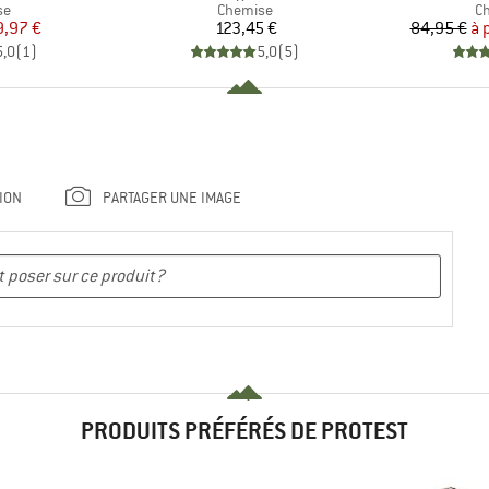
t group
Product group
Pr
se
Chemise
Ch
ix
ix réduit
Prix
9,97 €
123,45 €
84,95 €
à 
5,0
(
1
)
5,0
(
5
)
ION
PARTAGER UNE IMAGE
PRODUITS PRÉFÉRÉS DE PROTEST