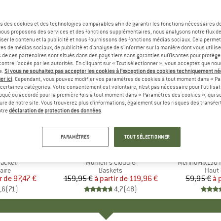
s des cookies et des technologies comparables afin de garantir les fonctions nécessaires de
, nous proposons des services et des fonctions supplémentaires, nous analysons notre flux d
ser le contenu et la publicité et nous fournissons des fonctions médias sociaux. Cela perme
es de médias sociaux, de publicité et d'analyse de s'informer sur la manière dont vous utilise
s de ces partenaires sont situés dans des pays tiers sans garanties suffisantes pour protég
ontre l'accès par les autorités. En cliquant sur « Tout sélectionner », vous acceptez que no
e.
Si vous ne souhaitez pas accepter les cookies à l’exception des cookies techniquement n
er ici
. Cependant, vous pouvez modifier vos paramètres de cookies à tout moment dans « Pa
certaines catégories. Votre consentement est volontaire, n’est pas nécessaire pour l’utilisati
oqué ou accordé pour la première fois à tout moment dans « Paramètres des cookies », qui se
eure de notre site. Vous trouverez plus d'informations, également sur les risques des transfe
Jusqu'à -25 %
Jusqu'à 
Remise
Remise
otre
déclaration de protection des données
.
+
1
+
9
PARAMÈTRES
TOUT SÉLECTIONNER
E
NIA
MARQUE
ON
MA
HEB
Jacket
Article
Women's Cloud 6
Article
MerinoMix150 P
group
aire
Product group
Baskets
Produ
Haut 
r de
ix
ix réduit
97,47 €
159,95 €
à partir de
Prix
Prix réduit
119,96 €
59,95 €
à 
,6
(
71
)
4,7
(
48
)