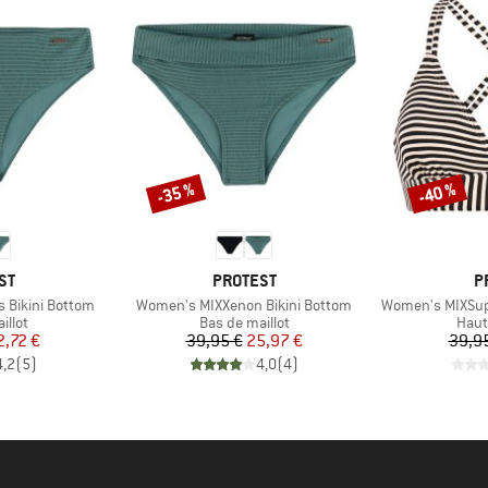
-35 %
-40 %
Remise
Remise
E
MARQUE
M
ST
PROTEST
P
Article
Article
 Bikini Bottom
Women's MIXXenon Bikini Bottom
Women's MIXSuper
group
Product group
Prod
illot
Bas de maillot
Haut
ix
ix réduit
Prix
Prix réduit
2,72 €
39,95 €
25,97 €
39,9
4,2
(
5
)
4,0
(
4
)