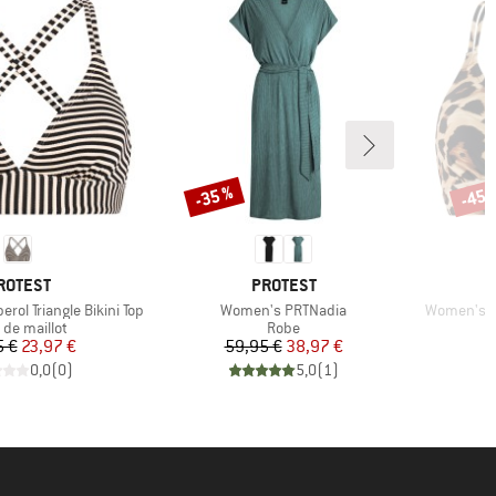
-35 %
-45 
Remise
Remi
ARQUE
MARQUE
ROTEST
PROTEST
Article
Article
ol Triangle Bikini Top
Women's PRTNadia
Women's MI
uct group
Product group
 de maillot
Robe
Prix
Prix réduit
Prix
Prix réduit
5 €
23,97 €
59,95 €
38,97 €
0,0
(
0
)
5,0
(
1
)