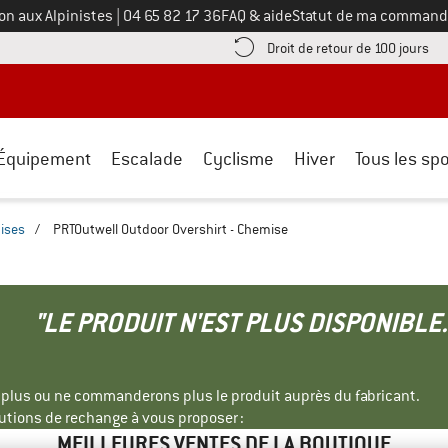
Appelez-nous au
on aux Alpinistes
|
04 65 82 17 36
FAQ & aide
Statut de ma command
e les informations de paiement ici ! Ouvre une boîte d'information
Tro
Droit de retour de 100 jours
Équipement
Escalade
Cyclisme
Hiver
Tous les spo
ises
/
PRTOutwell Outdoor Overshirt - Chemise
"LE PRODUIT N'EST PLUS DISPONIBLE.
s plus ou ne commanderons plus le produit auprès du fabricant.
tions de rechange à vous proposer :
MEILLEURES VENTES DE LA BOUTIQUE