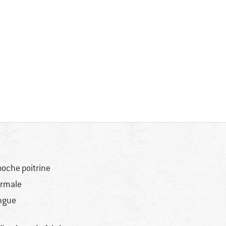
poche poitrine
rmale
ngue