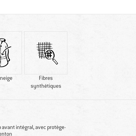
-neige
Fibres
synthétiques
p avant intégral, avec protège-
enton