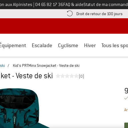
Appelez-nous au
on aux Alpinistes
|
04 65 82 17 36
FAQ & aide
Statut de ma command
e les informations de paiement ici ! Ouvre une boîte d'information
Tro
Droit de retour de 100 jours
Équipement
Escalade
Cyclisme
Hiver
Tous les spo
ski
/
Kid's PRTMinx Snowjacket - Veste de ski
et - Veste de ski
(0)
9
Pr
Ar