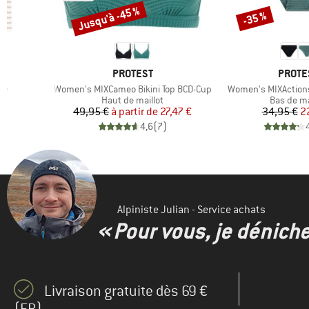
Jusqu'à -45 %
-35 %
Remise
Remise
MARQUE
MARQU
PROTEST
PROTE
Article
Article
er
Women's MIXCameo Bikini Top BCD-Cup
Women's MIXActions
oup
Product group
Product 
Haut de maillot
Bas de ma
duit
Prix
Prix réduit
Pr
Pr
€
49,95 €
à partir de
27,47 €
34,95 €
2
)
4,6
(
7
)
Alpiniste Julian - Service achats
« Pour vous, je dénich
Livraison gratuite dès 69 €