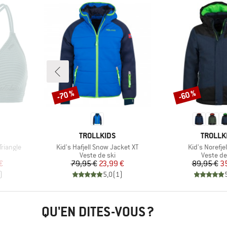
-70 %
-60 %
Remise
Remise
MARQUE
MARQU
TROLLKIDS
TROLLK
Article
Article
riangle
Kid's Hafjell Snow Jacket XT
Kid's Norefje
Product group
Product
Veste de ski
Veste de
duit
Prix
Prix réduit
Pr
Pr
€
79,95 €
23,99 €
89,95 €
3
)
5,0
(
1
)
QU'EN DITES-VOUS ?