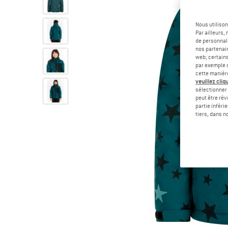
Nous utilison
Par ailleurs
de personnali
nos partenair
web; certain
par exemple c
cette manièr
veuillez cliqu
sélectionner 
peut être rév
partie inféri
tiers, dans n