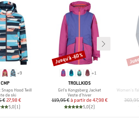
Jusqu'à -60 %
Jusq
Remise
Remi
+
9
+
1
MARQUE
MARQUE
CMP
TROLLKIDS
Article
Article
t Snaps Hood Twill
Girl's Kongsberg Jacket
Women's Fall Li
duct group
Product group
te de ski
Veste d'hiver
Prix
Prix réduit
Prix
Prix réduit
5 €
27,98 €
119,95 €
à partir de
47,98 €
369,95
5,0
(
1
)
5,0
(
2
)