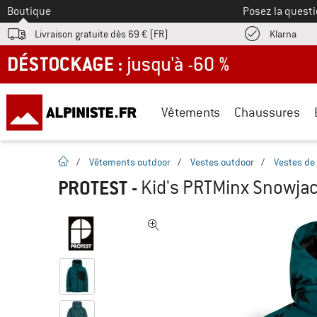
Vers le
Boutique
Posez la questi
Trouv
Livraison gratuite dès 69 € (FR)
Klarna
DÉSTOCKAGE : jusqu'à -60 %
Vêtements
Chaussures
Page d'accueil
/
Vêtements outdoor
/
Vestes outdoor
/
Vestes de 
PROTEST
-
Kid's PRTMinx Snowjack