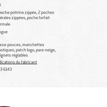
i
poche poitrine zippée, 2 poches
térales zippées, poche forfait
rmale
ngue
sse-pouces, manchettes
astiques, patch logo, pare-neige,
ignets réglables
dications du fabricant
3-6143