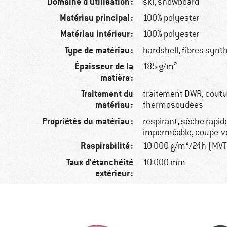
Domaine d'utilisation :
ski, snowboard
Matériau principal :
100% polyester
Matériau intérieur :
100% polyester
Type de matériau :
hardshell, fibres synt
Épaisseur de la
185 g/m²
matière :
Traitement du
traitement DWR, cout
matériau :
thermosoudées
Propriétés du matériau :
respirant, sèche rapi
imperméable, coupe-v
Respirabilité :
10 000 g/m²/24h (MV
Taux d'étanchéité
10 000 mm
extérieur :