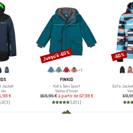
Jusqu'à -60 %
-60 %
Remise
Remise
+
1
E
MARQUE
IDS
FINKID
Article
Article
ll Jacket
Kid's Talvi Sport
Girl's Jacke
 group
Product group
Pro
 ski
Veste d'hiver
Ves
ix
ix réduit
Prix
Prix réduit
5,98 €
169,95 €
à partir de
67,98 €
69,9
5,0
(
3
)
5,0
(
1
)