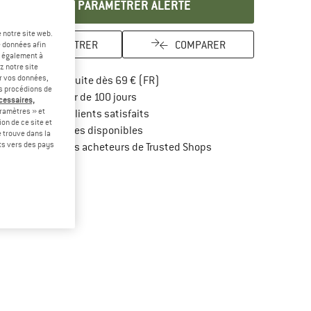
PARAMÉTRER ALERTE
 notre site web.
ENREGISTRER
COMPARER
e données afin
t également à
z notre site
er vos données,
Trouve les infos sur la livraison 
Livraison gratuite dès 69 € (FR)
us procédions de
Trouve les informations de paiement i
Droit de retour de 100 jours
écessaires,
ramètres » et
> 4 000 000 clients satisfaits
on de ce site et
Tous les articles disponibles
 trouve dans la
rts vers des pays
Trouve toutes les infos
Protection des acheteurs de Trusted Shops