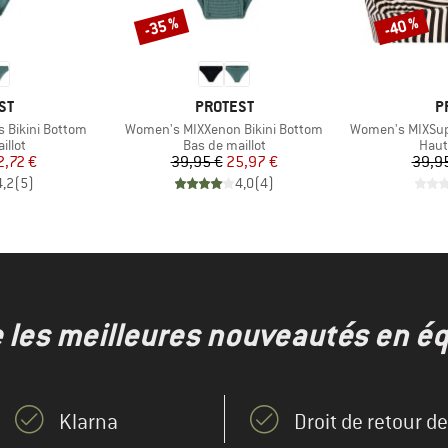
-35 %
-40 %
Remise
Remise
E
MARQUE
M
ST
PROTEST
P
Article
Article
 Bikini Bottom
Women's MIXXenon Bikini Bottom
Women's MIXSuper
group
Product group
Prod
illot
Bas de maillot
Haut
ix
ix réduit
Prix
Prix réduit
2,72 €
39,95 €
25,97 €
39,9
4,2
(
5
)
4,0
(
4
)
e les meilleures nouveautés en éq
Klarna
Droit de retour d