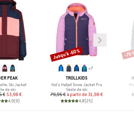
Jusqu'à -60 %
-70 
Remise
Remi
+
7
QUE
MARQUE
M
ER PEAK
TROLLKIDS
H
Article
Art
sHe. Ski Jacket
Kid's Hafjell Snow Jacket Pro
Wo
duct group
Product group
te de ski
Veste de ski
Prix
Prix réduit
Prix
Prix réduit
5 €
53,98 €
79,95 €
à partir de
31,98 €
1
4,9
(
9
)
4,8
(
25
)