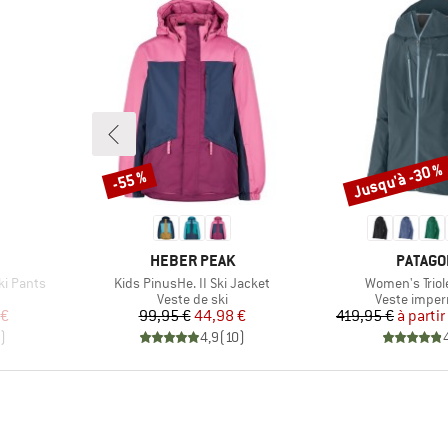
Jusqu'à -30 %
-55 %
Remise
Remise
MARQUE
MARQU
HEBER PEAK
PATAGO
Article
Article
ki Pants
Kids PinusHe. II Ski Jacket
Women's Triol
Product group
Product gro
Veste de ski
Veste impe
duit
Prix
Prix réduit
Pr
Pr
 €
99,95 €
44,98 €
419,95 €
à partir
)
4,9
(
10
)