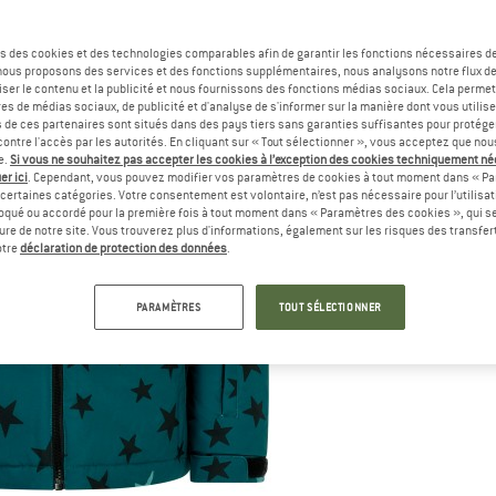
s des cookies et des technologies comparables afin de garantir les fonctions nécessaires de
, nous proposons des services et des fonctions supplémentaires, nous analysons notre flux d
ser le contenu et la publicité et nous fournissons des fonctions médias sociaux. Cela perme
es de médias sociaux, de publicité et d'analyse de s'informer sur la manière dont vous utilise
s de ces partenaires sont situés dans des pays tiers sans garanties suffisantes pour protég
ontre l'accès par les autorités. En cliquant sur « Tout sélectionner », vous acceptez que no
e.
Si vous ne souhaitez pas accepter les cookies à l’exception des cookies techniquement n
er ici
. Cependant, vous pouvez modifier vos paramètres de cookies à tout moment dans « Pa
certaines catégories. Votre consentement est volontaire, n’est pas nécessaire pour l’utilisati
oqué ou accordé pour la première fois à tout moment dans « Paramètres des cookies », qui se
eure de notre site. Vous trouverez plus d'informations, également sur les risques des transfe
otre
déclaration de protection des données
.
PARAMÈTRES
TOUT SÉLECTIONNER