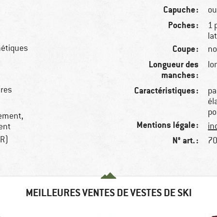
Capuche :
ou
Poches :
1 
la
hétiques
Coupe :
no
Longueur des
lo
manches :
ures
Caractéristiques :
pa
él
po
dement,
Mentions légale :
in
ent
TR)
N° art. :
70
MEILLEURES VENTES DE VESTES DE SKI