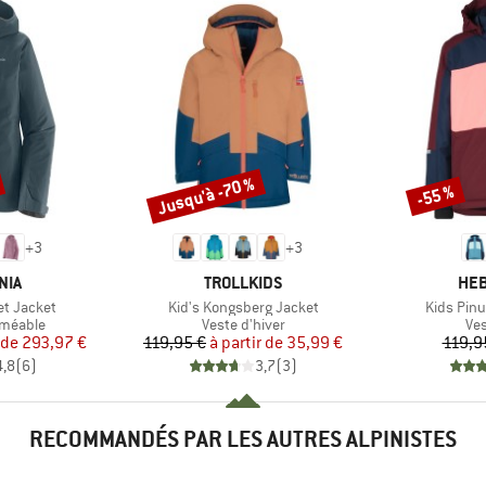
Jusqu'à -70 %
-55 %
Remise
Remise
+
3
+
3
E
MARQUE
MAR
NIA
TROLLKIDS
HEB
Article
Article
et Jacket
Kid's Kongsberg Jacket
Kids Pinu
up
Product group
Pro
rméable
Veste d'hiver
Ves
ix
ix réduit
Prix
Prix réduit
 de
293,97 €
119,95 €
à partir de
35,99 €
119,9
4,8
(
6
)
3,7
(
3
)
RECOMMANDÉS PAR LES AUTRES ALPINISTES