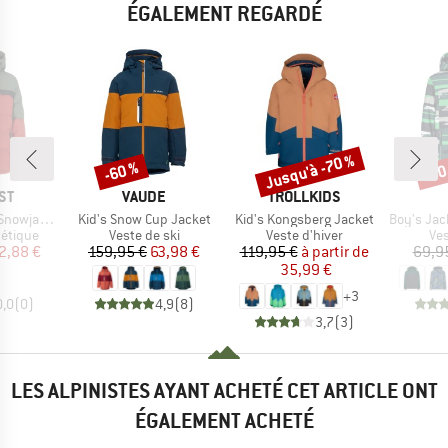
ÉGALEMENT REGARDÉ
Jusqu'à -70 %
-60 %
-60
Remise
Remise
Rem
E
MARQUE
MARQUE
ST
VAUDE
TROLLKIDS
Article
Article
Article
owjacket
Kid's Snow Cup Jacket
Kid's Kongsberg Jacket
Boy's Jacket 
oup
Product group
Product group
Pro
hétique
Veste de ski
Veste d'hiver
Ves
ix
ix réduit
Prix
Prix réduit
Prix
Prix réduit
2,88 €
159,95 €
63,98 €
119,95 €
à partir de
69,9
35,99 €
+
3
0,0
(
0
)
4,9
(
8
)
3,7
(
3
)
LES ALPINISTES AYANT ACHETÉ CET ARTICLE ONT
ÉGALEMENT ACHETÉ