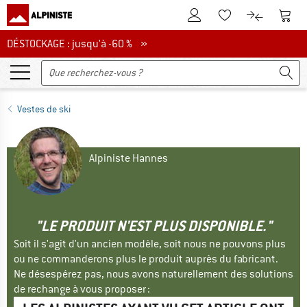
Vers le compte client
Vers 
Vers la liste d'env
Vers le com
DÉSTOCKAGE : jusqu'à -60 %
DÉSTOCKAGE : jusqu'à -60 % »
Vestes de ski
Alpiniste Hannes
"LE PRODUIT N'EST PLUS DISPONIBLE."
Soit il s'agit d'un ancien modèle, soit nous ne pouvons plus
ou ne commanderons plus le produit auprès du fabricant.
Ne désespérez pas, nous avons naturellement des solutions
de rechange à vous proposer :