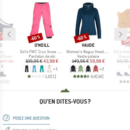
 -55 %
Jus
-60 %
-60 %
Remise
Remise
Rem
UE
MARQUE
MARQUE
MA
D
O'NEILL
VAUDE
TR
Article
Article
Article
ari
Girl's FWC' Cruz Snow Pants
Women's Beguz Hoody Jacket
Kid's Hafj
up
Product group
Product group
Produc
d'hiver
Pantalon de ski
Veste polaire
Chauss
ix
ix réduit
Prix
Prix réduit
Prix
Prix réduit
artir de
109,95 €
43,98 €
149,95 €
59,98 €
69,95 
 €
2
+
1
+
2
1,0
(
1
)
4,4
(
14
)
3,5
(
8
)
QU'EN DITES-VOUS ?
POSEZ UNE QUESTION