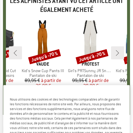
LES ALPINISTES AYANT VU CET ARTICLE ONT
ÉGALEMENT ACHETÉ
 -55 %
Jusqu'à -70 %
Jusqu'à -70 %
Jus
Remise
Remise
Rem
E
IDS
MARQUE
VAUDE
MARQUE
PROTEST
MA
TR
rd Mid Cut
Article
Kid's Snow Cup Pants III
Article
Girl's PRTSunny JR Snowpants
Article
Kid's Fin
p
 loisirs
Product group
Pantalon de ski
Product group
Pantalon de ski
Pro
Ves
artir de
ix
ix réduit
89,95 €
à partir de
Prix
Prix réduit
99,95 €
à partir de
Prix
Prix réduit
99,95 
 €
26,99 €
29,99 €
3
+
2
+
5
+
9
Nous utilisons des cookies et des technologies comparables afin de garantir
4,5
(
6
)
4,8
(
26
)
5,0
(
1
)
les fonctions nécessaires de notre site web. Par ailleurs, nous proposons des
services et des fonctions supplémentaires, nous analysons notre flux de
données afin de personnaliser le contenu et la publicité et nous fournissons
des fonctions médias sociaux. Cela permet également à nos partenaires de
médias sociaux, de publicité et d'analyse de s'informer sur la manière dont
PROTEST
-
Kid's PRTElodia Snowjacket -
vous utilisez notre site web; certains de ces partenaires sont situés dans des
pays tiers sans garanties suffisantes pour protéger vos données, par exemple