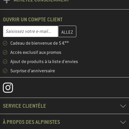
OUVRIR UN COMPTE CLIENT
Entrez votre adresse e-mail ici et créez votre compte client à la 
Adresse e-mail
Cadeau de bienvenue de 5 €**
Accès exclusif aux promos
Ajout de produits à la liste d'envies
Surprise d'anniversaire
SERVICE CLIENTÈLE
À PROPOS DES ALPINISTES