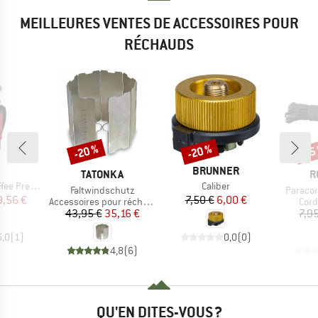
MEILLEURES VENTES DE ACCESSOIRES POUR
RÉCHAUDS
-20 %
-20 %
-15
Remise
Remise
Rem
QUE
MARQUE
BRUNNER
MARQUE
M
TATONKA
R
Article
s Kit 1.8 L
Caliber
Article
Article
Faltwindschutz
Paracor
ix
ix réduit
Prix
Prix réduit
9,56 €
7,50 €
6,00 €
Product group
Prod
Accessoires pour réchauds
Cord
Prix
Prix réduit
43,95 €
35,16 €
7,9
5,0
(
1
)
0,0
(
0
)
4,8
(
6
)
QU'EN DITES-VOUS ?