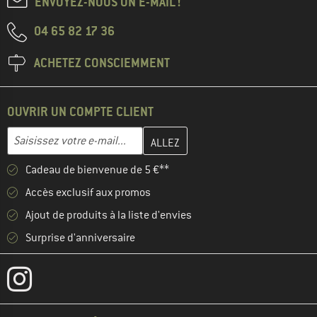
ENVOYEZ-NOUS UN E-MAIL !
04 65 82 17 36
ACHETEZ CONSCIEMMENT
OUVRIR UN COMPTE CLIENT
Entrez votre adresse e-mail ici et créez votre compte client à la 
Adresse e-mail
Cadeau de bienvenue de 5 €**
Accès exclusif aux promos
Ajout de produits à la liste d'envies
Surprise d'anniversaire