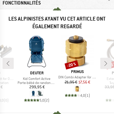
FONCTIONNALITÉS
LES ALPINISTES AYANT VU CET ARTICLE ONT
ÉGALEMENT REGARDÉ
-20 %
-15
Remise
Rem
MARQUE
PRIMUS
QUE
MARQUE
M
O
DEUTER
P
Article
DIN Combi Adapter for Tupike & Kinjia
Article
Artic
r OD-1NVE
Kid Comfort Active
Exte
Prix
Prix réduit
21,95 €
17,56 €
oup
Product group
Pr
ration
Porte-bébé de randonnée
Tu
ix
Prix
 €
299,95 €
33,95
4,0
(
1
)
0,0
(
0
)
5,0
(
2
)