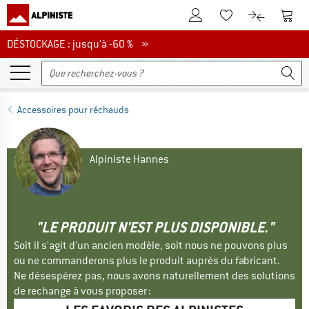
Vers le compte client
Vers 
Vers la liste d'env
Vers le com
DÉSTOCKAGE : jusqu'à -60 %
DÉSTOCKAGE : jusqu'à -60 % »
Accessoires pour réchauds
Alpiniste Hannes
"LE PRODUIT N'EST PLUS DISPONIBLE."
Soit il s'agit d'un ancien modèle, soit nous ne pouvons plus
ou ne commanderons plus le produit auprès du fabricant.
Ne désespérez pas, nous avons naturellement des solutions
de rechange à vous proposer :