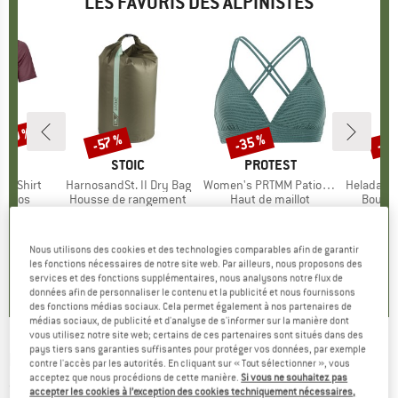
LES FAVORIS DES ALPINISTES
 -30 %
-35 %
-85
-57 %
Remise
Remise
Rem
UE
OX
MARQUE
STOIC
MARQUE
PROTEST
k T-Shirt
Article
HarnosandSt. II Dry Bag
Article
Women's PRTMM Patio Triangle
Article
HeladagenSt. Insulated
roup
érinos
Product group
Housse de rangement
Product group
Haut de maillot
Produc
Boutei
artir de
ix
ix réduit
9,95 €
à partir de
Prix
Prix réduit
39,95 €
Prix
Prix réduit
25,97 €
24,95 
 €
4,28 €
Nous utilisons des cookies et des technologies comparables afin de garantir
4,9
(
23
)
les fonctions nécessaires de notre site web. Par ailleurs, nous proposons des
4,3
(
3
)
5,0
(
2
)
services et des fonctions supplémentaires, nous analysons notre flux de
données afin de personnaliser le contenu et la publicité et nous fournissons
des fonctions médias sociaux. Cela permet également à nos partenaires de
médias sociaux, de publicité et d'analyse de s'informer sur la manière dont
vous utilisez notre site web; certains de ces partenaires sont situés dans des
pays tiers sans garanties suffisantes pour protéger vos données, par exemple
PRIMUS
-
Hose (1/4'' Connector)
contre l'accès par les autorités. En cliquant sur « Tout sélectionner », vous
acceptez que nous procédions de cette manière.
Si vous ne souhaitez pas
(0)
accepter les cookies à l’exception des cookies techniquement nécessaires,