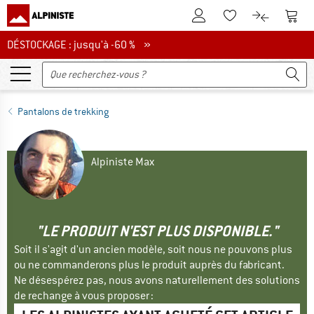
Vers le compte client
Vers 
Vers la liste d'env
Vers le com
DÉSTOCKAGE : jusqu'à -60 %
DÉSTOCKAGE : jusqu'à -60 % »
Pantalons de trekking
Alpiniste Max
"LE PRODUIT N'EST PLUS DISPONIBLE."
Soit il s'agit d'un ancien modèle, soit nous ne pouvons plus
ou ne commanderons plus le produit auprès du fabricant.
Ne désespérez pas, nous avons naturellement des solutions
de rechange à vous proposer :