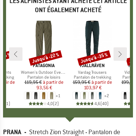
LES ALPINISTES AYANT ACHETÉ CET ARTICLE
ONT ÉGALEMENT ACHETÉ
 -35 %
Jusqu'à -22 %
Jusqu'à -35 %
Jus
Remise
Remise
Rem
E
RA
MARQUE
PATAGONIA
MARQUE
FJÄLLRÄVEN
MA
FJÄ
 Pants
Article
Women's Outdoor Everyday Cargo Pants
Article
Vardag Trousers
Article
Vidda 
up
trekking
Product group
Pantalon de loisirs
Product group
Pantalon de trekking
Produc
Pantalo
artir de
ix
ix réduit
119,95 €
à partir de
Prix
Prix réduit
159,95 €
à partir de
Prix
Prix réduit
199,95
 €
93,56 €
103,97 €
1
+
1
+
2
4,0
(
1
)
4,0
(
2
)
4,6
(
40
)
PRANA
-
Stretch Zion Straight - Pantalon de