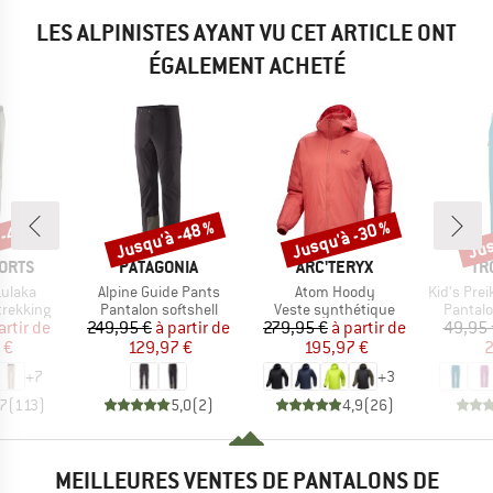
LES ALPINISTES AYANT VU CET ARTICLE ONT
ÉGALEMENT ACHETÉ
 -40 %
Jusqu'à -48 %
Jusqu'à -30 %
Jus
Remise
Remise
Rem
MARQUE
MARQUE
MA
ORTS
PATAGONIA
ARC'TERYX
TR
Article
Article
Article
ulaka
Alpine Guide Pants
Atom Hoody
Kid's Preikestole
up
Product group
Product group
Product
trekking
Pantalon softshell
Veste synthétique
Pantalo
ix
ix réduit
Prix
Prix réduit
Prix
Prix réduit
artir de
249,95 €
à partir de
279,95 €
à partir de
49,95 
 €
129,97 €
195,97 €
2
+
7
+
3
,7
(
113
)
5,0
(
2
)
4,9
(
26
)
MEILLEURES VENTES DE PANTALONS DE