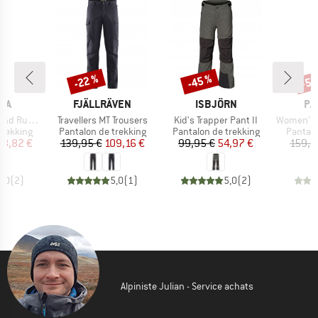
-22 %
-45 %
-52
Remise
Remise
Rem
E
MARQUE
MARQUE
MA
NA
FJÄLLRÄVEN
ISBJÖRN
PA
Article
Article
Article
 Slim Pants
Travellers MT Trousers
Kid's Trapper Pant II
Women's Altv
up
Product group
Product group
Product
trekking
Pantalon de trekking
Pantalon de trekking
Pantalo
ix
ix réduit
Prix
Prix réduit
Prix
Prix réduit
48,82 €
139,95 €
109,16 €
99,95 €
54,97 €
159,9
5,0
(
2
)
5,0
(
1
)
5,0
(
2
)
Alpiniste Julian - Service achats