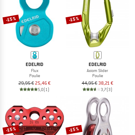
LE DÉSTOCKAGE
-15 %
-15 %
EDELRID
EDELRID
Flux
Axiom Slider
Poulie
Poulie
29,95 €
25,46 €
44,95 €
38,21 €
5,0
(1)
3,7
(3)
-15 %
-15 %