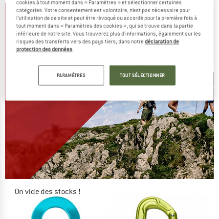
cookies à tout moment dans « Paramètres » et sélectionner certaines
catégories. Votre consentement est volontaire, n’est pas nécessaire pour
l’utilisation de ce site et peut être révoqué ou accordé pour la première fois à
tout moment dans « Paramètres des cookies », qui se trouve dans la partie
inférieure de notre site. Vous trouverez plus d'informations, également sur les
risques des transferts vers des pays tiers, dans notre
déclaration de
protection des données
.
PARAMÈTRES
TOUT SÉLECTIONNER
On vide des stocks !
JUSQU'À -60 %