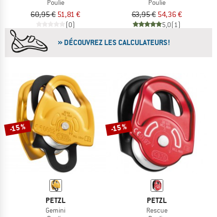
Poulie
Poulie
60,95 €
51,81 €
63,95 €
54,36 €
(0)
5,0
(1)
» DÉCOUVREZ LES CALCULATEURS!
-15 %
-15 %
PETZL
PETZL
Gemini
Rescue