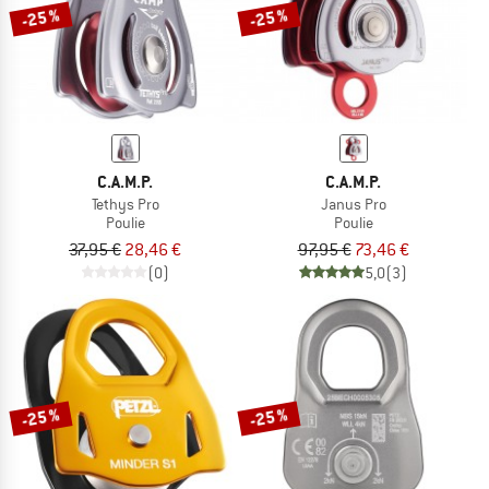
-25 %
-25 %
C.A.M.P.
C.A.M.P.
Tethys Pro
Janus Pro
Poulie
Poulie
37,95 €
28,46 €
97,95 €
73,46 €
(0)
5,0
(3)
-25 %
-25 %