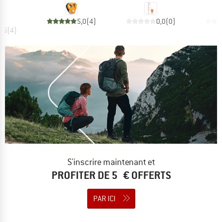
 €
5,0
(
4
)
0,0
(
0
)
4,5
(
4
)
S'inscrire maintenant et
PROFITER DE 5 € OFFERTS
PAR ICI