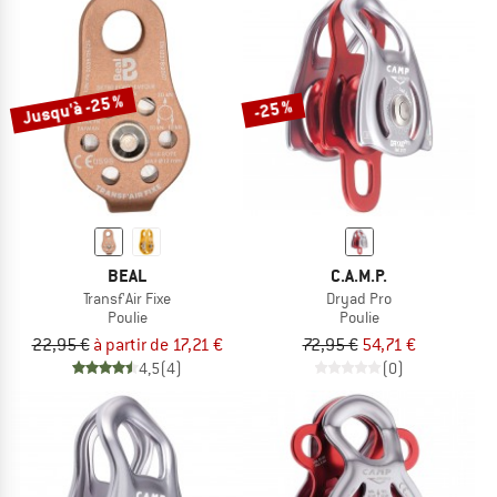
Jusqu'à -25 %
-25 %
BEAL
C.A.M.P.
Transf'Air Fixe
Dryad Pro
Poulie
Poulie
22,95 €
à partir de 17,21 €
72,95 €
54,71 €
4,5
(4)
(0)