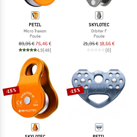
PETZL
SKYLOTEC
Micro Traxion
Orbiter F
Poulie
Poulie
89,95 €
76,46 €
21,95 €
18,66 €
4,9
(48)
(0)
-15 %
-15 %
SKYLOTEC
PETZL