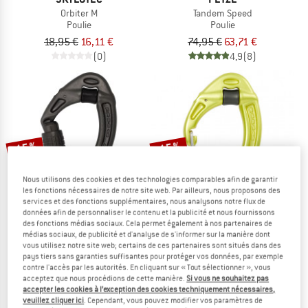
Orbiter M
Tandem Speed
Poulie
Poulie
18,95 €
16,11 €
74,95 €
63,71 €
(0)
4,9
(8)
-15 %
-15 %
Nous utilisons des cookies et des technologies comparables afin de garantir
les fonctions nécessaires de notre site web. Par ailleurs, nous proposons des
services et des fonctions supplémentaires, nous analysons notre flux de
données afin de personnaliser le contenu et la publicité et nous fournissons
des fonctions médias sociaux. Cela permet également à nos partenaires de
médias sociaux, de publicité et d'analyse de s'informer sur la manière dont
vous utilisez notre site web; certains de ces partenaires sont situés dans des
DMM
DMM
pays tiers sans garanties suffisantes pour protéger vos données, par exemple
Revolver
Revolver
contre l'accès par les autorités. En cliquant sur « Tout sélectionner », vous
Mousqueton à verrouillage
Mousqueton de progression
acceptez que nous procédions de cette manière.
Si vous ne souhaitez pas
accepter les cookies à l’exception des cookies techniquement nécessaires,
44,95 €
à partir de 38,21 €
44,95 €
38,21 €
veuillez cliquer ici
. Cependant, vous pouvez modifier vos paramètres de
4,3
(31)
4,3
(36)