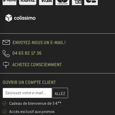
ENVOYEZ-NOUS UN E-MAIL !
04 65 82 17 36
ACHETEZ CONSCIEMMENT
OUVRIR UN COMPTE CLIENT
Entrez votre adresse e-mail ici et créez votre compte client à la 
Adresse e-mail
Cadeau de bienvenue de 5 €**
Accès exclusif aux promos