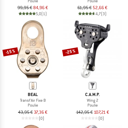
Poulie
Poulie
99,95 €
84,96 €
61,95 €
52,66 €
5,0
(1)
4,7
(3)
-25 %
-15 %
BEAL
C.A.M.P.
Transf'Air Fixe B
Wing 2
Poulie
Poulie
43,95 €
37,36 €
142,95 €
107,21 €
(0)
(0)