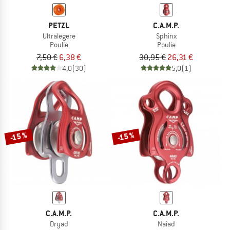
PETZL
C.A.M.P.
Ultralegere
Sphinx
Poulie
Poulie
7,50 €
6,38 €
30,95 €
26,31 €
4,0
(30)
5,0
(1)
-15 %
-15 %
C.A.M.P.
C.A.M.P.
Dryad
Naiad