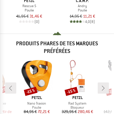
PETZL
C.A.M.P.
Rescue S
Andry
Poulie
Poulie
41,95 €
31,46 €
14,95 €
11,21 €
(0)
4,0
(8)
PRODUITS PHARES DE TES MARQUES
PRÉFÉRÉES
 -25 %
-25
-15 %
-15 %
Remise
Remise
Rem
QUE
MARQUE
MARQUE
M
L
PETZL
PETZL
C
Article
Article
 Fixe
Nano Traxion
Rad System
ct group
Product group
Product group
e
Poulie
Bloqueur
ix
ix réduit
Prix
Prix réduit
Prix
Prix réduit
artir de
84,95 €
72,21 €
329,95 €
280,46 €
142,9