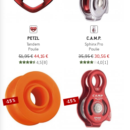
PETZL
C.A.M.P.
Tandem
Sphinx Pro
Poulie
Poulie
51,95 €
44,16 €
35,95 €
30,56 €
4,5
(8)
4,0
(1)
-15 %
-15 %