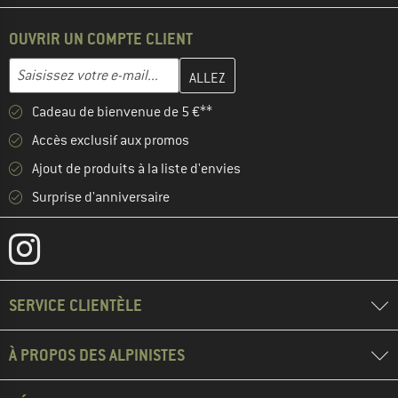
OUVRIR UN COMPTE CLIENT
Entrez votre adresse e-mail ici et créez votre compte client à la 
Saisissez votre e-mail...
Cadeau de bienvenue de 5 €**
Accès exclusif aux promos
Ajout de produits à la liste d'envies
Surprise d'anniversaire
SERVICE CLIENTÈLE
À PROPOS DES ALPINISTES