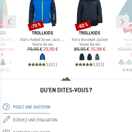
 -70 %
Jus
-70 %
-60 %
Remise
Remise
Rem
E
MARQUE
MARQUE
IDS
TROLLKIDS
TROLLKIDS
Article
Article
Artic
Jacket XT
Kid's Hafjell Snow Jacket XT
Kid's Norefjell Jacket
Kid's
 group
Product group
Product group
Pro
 ski
Veste de ski
Veste de ski
Ves
ix
ix réduit
Prix
Prix réduit
Prix
Prix réduit
artir de
79,95 €
23,99 €
89,95 €
35,98 €
169,95
 €
+
8
5,0
(
1
)
5,0
(
3
)
4,6
(
5
)
QU'EN DITES-VOUS ?
POSEZ UNE QUESTION
ÉCRIVEZ UNE ÉVALUATION