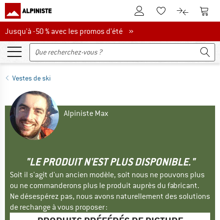
Vers le compte client
Vers 
Vers la liste d'env
Vers le com
Jusqu'à -50 % avec les promos d'été
Jusqu'à -50 % avec les promos d'été »
Vestes de ski
Alpiniste Max
"LE PRODUIT N'EST PLUS DISPONIBLE."
Soit il s'agit d'un ancien modèle, soit nous ne pouvons plus
ou ne commanderons plus le produit auprès du fabricant.
Ne désespérez pas, nous avons naturellement des solutions
de rechange à vous proposer :