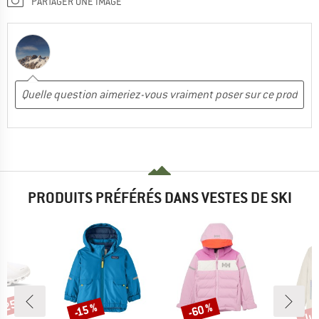
PARTAGER UNE IMAGE
PRODUITS PRÉFÉRÉS DANS VESTES DE SKI
 -25 %
Jus
-60 %
-15 %
Remise
Remise
Rem