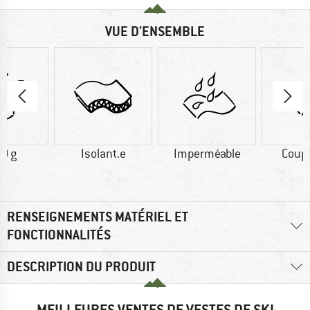
VUE D'ENSEMBLE
0 g
Isolant.e
Imperméable
Coup
RENSEIGNEMENTS MATÉRIEL ET
FONCTIONNALITÉS
DESCRIPTION DU PRODUIT
MEILLEURES VENTES DE VESTES DE SKI