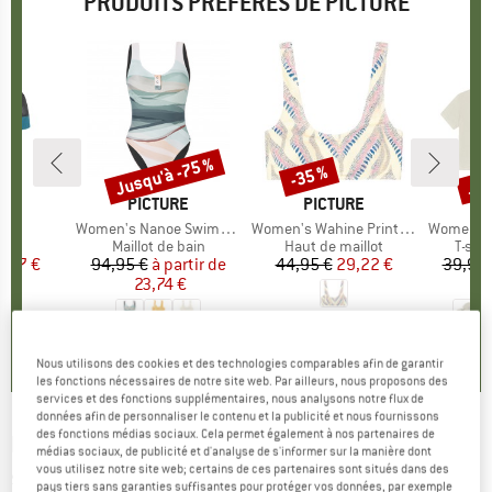
PRODUITS PRÉFÉRÉS DE PICTURE
Jusqu'à -75 %
Jus
-35 %
Remise
Remise
Rem
UE
RE
MARQUE
PICTURE
MARQUE
PICTURE
M
P
Cap
Article
Women's Nanoe Swimsuit
Article
Women's Wahine Printed Top
Article
Women's T
 group
tte
Product group
Maillot de bain
Product group
Haut de maillot
Produ
T-shi
ix
ix réduit
1,97 €
94,95 €
à partir de
Prix
Prix réduit
44,95 €
Prix
Prix réduit
29,22 €
39,95 
23,74 €
2
0,0
(
0
)
0,0
(
0
)
2,0
(
1
)
Nous utilisons des cookies et des technologies comparables afin de garantir
les fonctions nécessaires de notre site web. Par ailleurs, nous proposons des
services et des fonctions supplémentaires, nous analysons notre flux de
données afin de personnaliser le contenu et la publicité et nous fournissons
des fonctions médias sociaux. Cela permet également à nos partenaires de
PICTURE
-
Women's U68 Jacket - Veste de
médias sociaux, de publicité et d'analyse de s'informer sur la manière dont
vous utilisez notre site web; certains de ces partenaires sont situés dans des
ski
pays tiers sans garanties suffisantes pour protéger vos données, par exemple