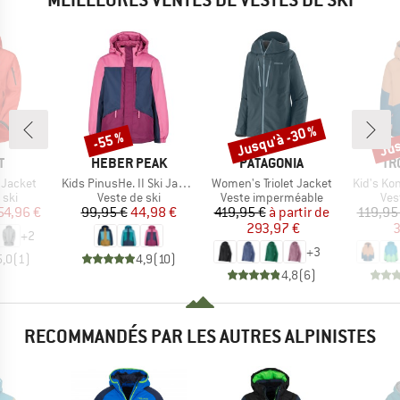
Jusqu'à -30 %
Jus
-55 %
Remise
Remise
Rem
UE
MARQUE
MARQUE
MA
T
HEBER PEAK
PATAGONIA
TR
Article
Article
Article
 Jacket
Kids PinusHe. II Ski Jacket
Women's Triolet Jacket
Kid's Ko
 group
Product group
Product group
Pro
 ski
Veste de ski
Veste imperméable
Ves
ix
ix réduit
Prix
Prix réduit
Prix
Prix réduit
54,96 €
99,95 €
44,98 €
419,95 €
à partir de
119,95
293,97 €
3
+
2
+
3
5,0
(
1
)
4,9
(
10
)
4,8
(
6
)
RECOMMANDÉS PAR LES AUTRES ALPINISTES