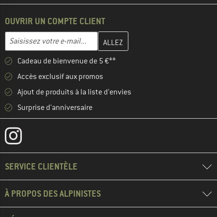
OUVRIR UN COMPTE CLIENT
Entrez votre adresse e-mail ici et créez votre compte client à la 
Adresse e-mail
Cadeau de bienvenue de 5 €**
Accès exclusif aux promos
Ajout de produits à la liste d'envies
Surprise d'anniversaire
SERVICE CLIENTÈLE
À PROPOS DES ALPINISTES