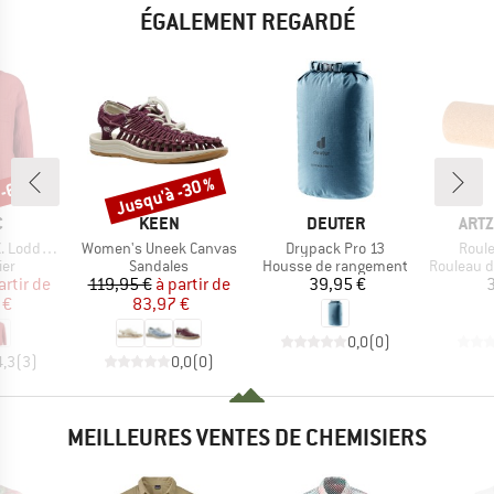
ÉGALEMENT REGARDÉ
 -65 %
Jusqu'à -30 %
Remise
QUE
MARQUE
MARQUE
MAR
C
KEEN
DEUTER
ARTZ
Article
Article
Articl
louse L/S
Women's Uneek Canvas
Drypack Pro 13
Roule
 group
Product group
Product group
Product g
ier
Sandales
Housse de rangement
Rouleau de ma
ix
ix réduit
Prix
Prix réduit
Prix
artir de
119,95 €
à partir de
39,95 €
3
 €
83,97 €
0,0
(
0
)
4,3
(
3
)
0,0
(
0
)
MEILLEURES VENTES DE CHEMISIERS