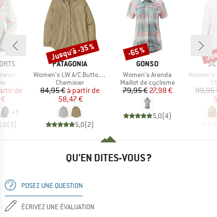
Jusqu'à -35 %
Jus
-65 %
Remise
Remise
Rem
MARQUE
MARQUE
MA
ORTS
PATAGONIA
GONSO
SC
Article
Article
Article
Nanni
Women's LW A/C Buttondown
Women's Arenda
Women's Blou
 group
Product group
Product group
Pr
ier
Chemisier
Maillot de cyclisme
Ch
ix
ix réduit
Prix
Prix réduit
Prix
Prix réduit
artir de
84,95 €
à partir de
79,95 €
27,98 €
99,95 
 €
58,47 €
5
+
3
5,0
(
4
)
5,0
(
3
)
5,0
(
2
)
QU'EN DITES-VOUS ?
POSEZ UNE QUESTION
ÉCRIVEZ UNE ÉVALUATION