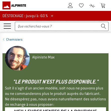
Vers le compte client
Vers 
Vers la liste d'env
Vers le com
DÉSTOCKAGE : jusqu'à -60 %
DÉSTOCKAGE : jusqu'à -60 % »
Chemisiers
Alpiniste Max
"LE PRODUIT N'EST PLUS DISPONIBLE."
Soit il s'agit d'un ancien modèle, soit nous ne pouvons plus
ou ne commanderons plus le produit auprès du fabricant.
Ne désespérez pas, nous avons naturellement des solutions
de rechange à vous proposer :