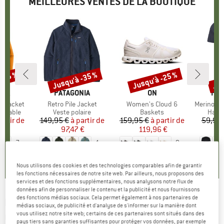
MEILLEURES VENTES DE LA BOUTIQUE
 -35 %
Jusqu'à -35 %
Jusqu'à -25 %
Jus
Remise
Remise
Rem
E
NIA
MARQUE
PATAGONIA
MARQUE
ON
MA
HEB
3L Jacket
Article
Retro Pile Jacket
Article
Women's Cloud 6
Article
MerinoMix150 Pi
up
rméable
Product group
Veste polaire
Product group
Baskets
Produ
Haut 
artir de
ix
ix réduit
149,95 €
à partir de
Prix
Prix réduit
159,95 €
à partir de
Prix
Prix réduit
59,95 
7 €
97,47 €
119,96 €
2
+
7
+
1
+
9
,7
(
79
)
4,6
(
71
)
4,7
(
48
)
Nous utilisons des cookies et des technologies comparables afin de garantir
les fonctions nécessaires de notre site web. Par ailleurs, nous proposons des
services et des fonctions supplémentaires, nous analysons notre flux de
données afin de personnaliser le contenu et la publicité et nous fournissons
des fonctions médias sociaux. Cela permet également à nos partenaires de
PICTURE
-
Women's Marple Kimono Jacket -
médias sociaux, de publicité et d'analyse de s'informer sur la manière dont
vous utilisez notre site web; certains de ces partenaires sont situés dans des
Chemisier
pays tiers sans garanties suffisantes pour protéger vos données, par exemple