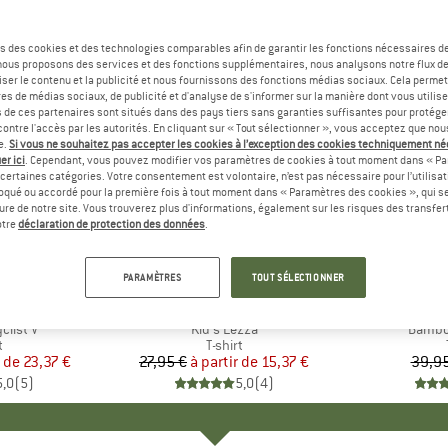
s des cookies et des technologies comparables afin de garantir les fonctions nécessaires de
, nous proposons des services et des fonctions supplémentaires, nous analysons notre flux d
ser le contenu et la publicité et nous fournissons des fonctions médias sociaux. Cela perme
es de médias sociaux, de publicité et d'analyse de s'informer sur la manière dont vous utilise
s de ces partenaires sont situés dans des pays tiers sans garanties suffisantes pour protég
ontre l'accès par les autorités. En cliquant sur « Tout sélectionner », vous acceptez que no
e.
Si vous ne souhaitez pas accepter les cookies à l’exception des cookies techniquement n
er ici
. Cependant, vous pouvez modifier vos paramètres de cookies à tout moment dans « Pa
certaines catégories. Votre consentement est volontaire, n’est pas nécessaire pour l’utilisati
oqué ou accordé pour la première fois à tout moment dans « Paramètres des cookies », qui se
eure de notre site. Vous trouverez plus d'informations, également sur les risques des transfe
Jusqu'à -45 %
-15 %
Remise
Remise
otre
déclaration de protection des données
.
+
2
+
1
PARAMÈTRES
TOUT SÉLECTIONNER
UE
E
MARQUE
VAUDE
list V
Article
Kid's Lezza
Article
Bambo
ct group
t
Product group
T-shirt
r de
ix
ix réduit
23,37 €
27,95 €
à partir de
Prix
Prix réduit
15,37 €
39,95
5,0
(
5
)
5,0
(
4
)