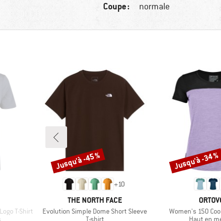
Coupe :
normale
Jusqu'à -45 %
Jusqu'à -34 %
Remise
Remise
+
10
MARQUE
MARQU
THE NORTH FACE
ORTOV
Article
Article
ogo T-Shirt
Evolution Simple Dome Short Sleeve
Women's 150 Cool 
Product group
Product gr
s
T-shirt
Haut en m