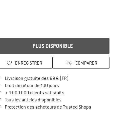
PLUS DISPONIBLE
ENREGISTRER
COMPARER
Trouve les infos sur la livraison 
Livraison gratuite dès 69 € (FR)
Trouve les informations de paiement i
Droit de retour de 100 jours
> 4 000 000 clients satisfaits
Tous les articles disponibles
Trouve toutes les infos
Protection des acheteurs de Trusted Shops