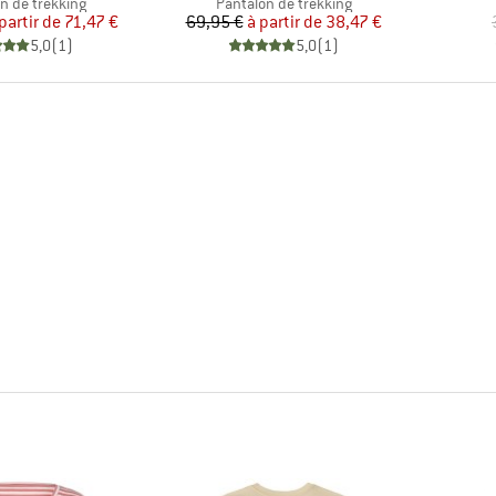
 group
Product group
n de trekking
Pantalon de trekking
Prix
Prix réduit
Prix
Prix réduit
partir de
71,47 €
69,95 €
à partir de
38,47 €
5,0
(
1
)
5,0
(
1
)