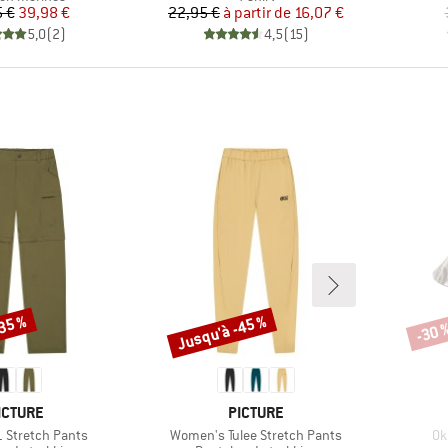
Prix
Prix réduit
Prix
Prix réduit
 €
39,98 €
22,95 €
à partir de
16,07 €
5,0
(
2
)
4,5
(
15
)
-35 %
Jusqu'à -45 %
-30 
Remise
Remi
ARQUE
MARQUE
ICTURE
PICTURE
Article
Art
1 Stretch Pants
Women's Tulee Stretch Pants
Ok