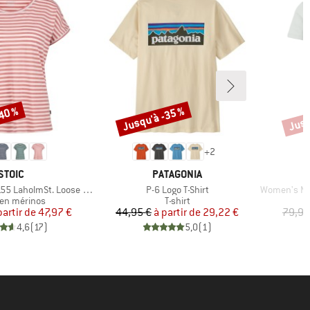
-40 %
Jusqu'à -35 %
Jusq
Remise
Remi
+
2
MARQUE
MARQUE
STOIC
PATAGONIA
Article
Article
olmSt. Loose Shirt Striped
P-6 Logo T-Shirt
Women's Merino
ct group
Product group
en mérinos
T-shirt
Prix
Prix réduit
Prix
Prix réduit
partir de
47,97 €
44,95 €
à partir de
29,22 €
79,95
4,6
(
17
)
5,0
(
1
)