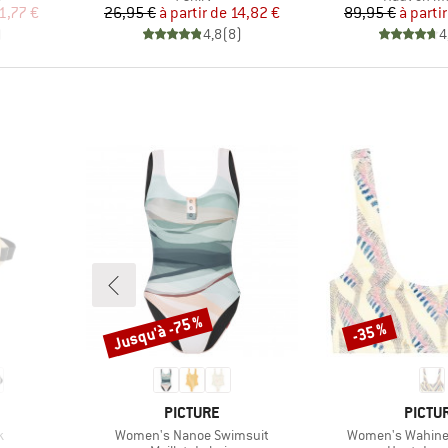
duit
Prix
Prix réduit
Pr
Pr
1,77 €
26,95 €
à partir de
14,82 €
89,95 €
à parti
)
4,8
(
8
)
4
Jusqu'à -75 %
-35 %
Remise
Remise
MARQUE
MARQ
PICTURE
PICTU
Article
Article
k
Women's Nanoe Swimsuit
Women's Wahine 