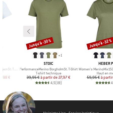
Jusqu'à -30 %
Jusqu'à -32 %
Remise
Remise
2
+
1
MARQUE
MARQUE
STOIC
HEBER 
Article
Article
t. T-Shirt
PerformanceMerino BorgholmSt. T-Shirt
Women's MerinoMix150 Pinec
Product group
Product gr
s
T-shirt technique
Haut en m
duit
Prix
Prix réduit
Pr
Pr
9,98 €
39,95 €
à partir de
27,97 €
59,95 €
à partir
)
4,5
(
19
)
4