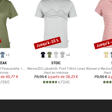
Jusqu'à -55 %
Jusqu'à 
Remise
Remise
+
1
+
4
MARQUE
PEAK
STOIC
Article
Article
oneHe. II T-Shirt
Merino155 LaholmSt. Print T-Shirt Lines
Women's Merino155 Lah
oup
Product group
Produ
érinos
Haut en mérinos
Haut 
ix
ix réduit
Prix
Prix réduit
 de
40,77 €
79,95 €
à partir de
38,23 €
79,95 €
à 
,7
(
92
)
4,7
(
24
)