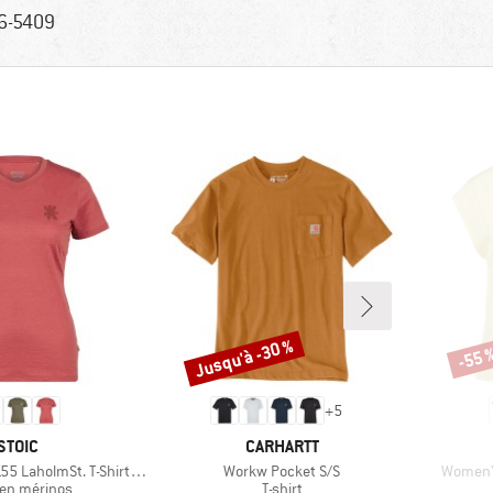
6-5409
Jusqu'à -30 %
-55 
Remise
Remi
+
5
MARQUE
MARQUE
STOIC
CARHARTT
Article
Article
lmSt. T-Shirt Daisy Flower
Workw Pocket S/S
Women's
ct group
Product group
en mérinos
T-shirt