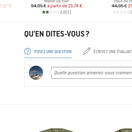
p
Product group
Product g
Maillot de bain
Haut de ma
duit
Prix
Prix réduit
Pr
Pr
7,97 €
94,95 €
à partir de
23,74 €
44,95 €
2
)
2,0
(
1
)
QU'EN DITES-VOUS ?
POSEZ UNE QUESTION
ÉCRIVEZ UNE ÉVALUAT