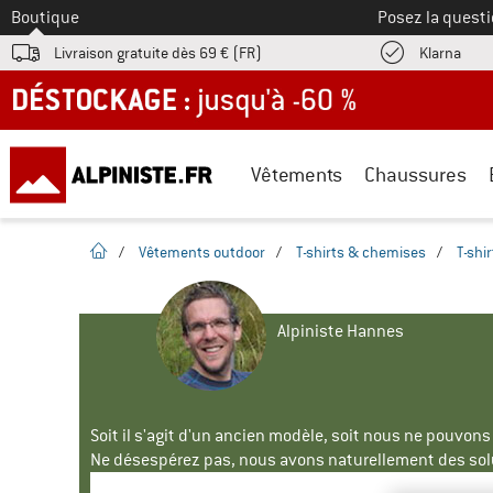
Vers le
Boutique
Posez la questi
Trouv
Livraison gratuite dès 69 € (FR)
Klarna
DÉSTOCKAGE : jusqu'à -60 %
Vêtements
Chaussures
Page d'accueil
/
Vêtements outdoor
/
T-shirts & chemises
/
T-shir
Alpiniste Hannes
Soit il s'agit d'un ancien modèle, soit nous ne pouvon
Ne désespérez pas, nous avons naturellement des solu