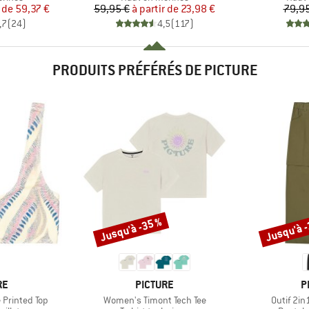
ix
ix réduit
Prix
Prix réduit
r de
59,37 €
59,95 €
à partir de
23,98 €
79,95
,7
(
24
)
4,5
(
117
)
PRODUITS PRÉFÉRÉS DE PICTURE
Jusqu'à -35 %
Jusqu'à 
Remise
Remise
UE
MARQUE
M
RE
PICTURE
P
Article
Article
Printed Top
Women's Timont Tech Tee
Outif 2in