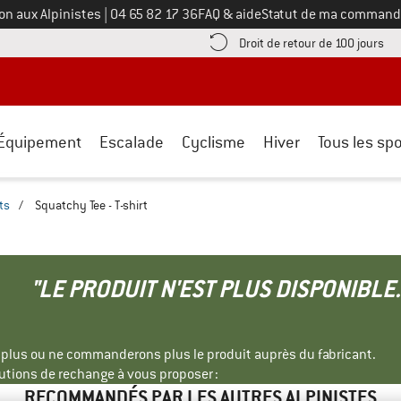
Appelez-nous au
on aux Alpinistes
|
04 65 82 17 36
FAQ & aide
Statut de ma command
e les informations de paiement ici ! Ouvre une boîte d'information
Tro
Droit de retour de 100 jours
Équipement
Escalade
Cyclisme
Hiver
Tous les spo
ts
/
Squatchy Tee - T-shirt
"LE PRODUIT N'EST PLUS DISPONIBLE.
s plus ou ne commanderons plus le produit auprès du fabricant.
tions de rechange à vous proposer :
RECOMMANDÉS PAR LES AUTRES ALPINISTES