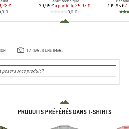
roup
Product group
Product
illot
T-shirt technique
Pantalo
ix
ix réduit
Prix
Prix réduit
9,22 €
39,95 €
à partir de
25,97 €
109,95 €
à 
0,0
(
0
)
0,0
(
0
)
ION
PARTAGER UNE IMAGE
PRODUITS PRÉFÉRÉS DANS T-SHIRTS