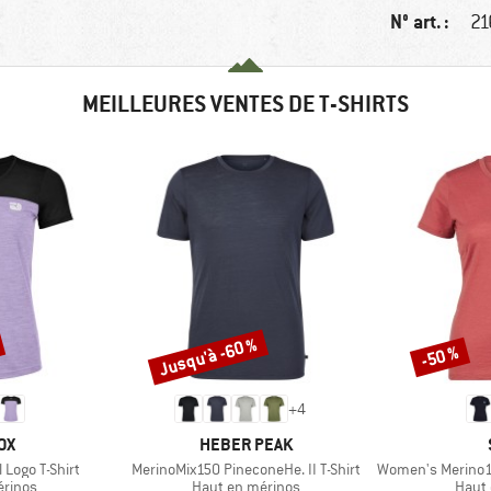
N° art. :
21
MEILLEURES VENTES DE T-SHIRTS
Jusqu'à -60 %
-50 %
Remise
Remise
+
4
E
MARQUE
OX
HEBER PEAK
Article
Article
Logo T-Shirt
MerinoMix150 PineconeHe. II T-Shirt
Women's Merino155 Laho
oup
Product group
Produ
érinos
Haut en mérinos
Haut 