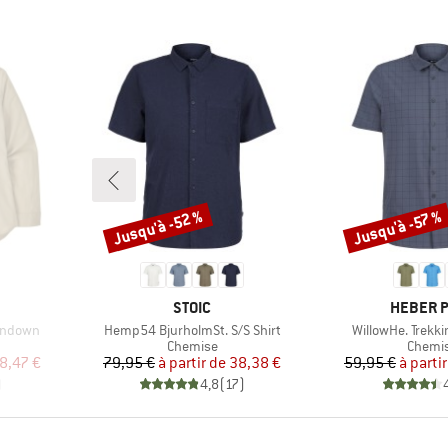
Jusqu'à -52 %
Jusqu'à -57 %
Remise
Remise
MARQUE
MARQUE
STOIC
HEBER 
Article
Article
ondown
Hemp54 BjurholmSt. S/S Shirt
WillowHe. Trekki
up
Product group
Produc
Chemise
Chemi
duit
Prix
Prix réduit
Pr
Pr
8,47 €
79,95 €
à partir de
38,38 €
59,95 €
à parti
)
4,8
(
17
)