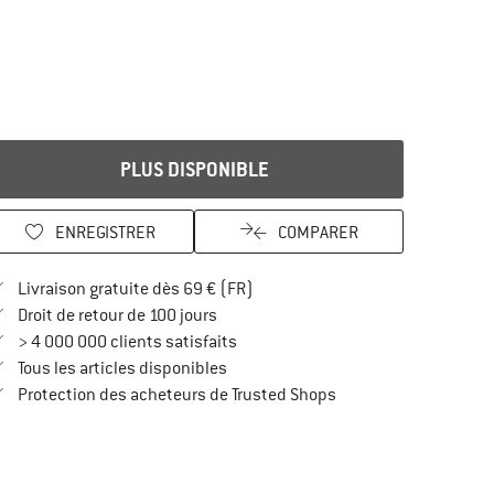
PLUS DISPONIBLE
ENREGISTRER
COMPARER
Trouve les infos sur la livraison 
Livraison gratuite dès 69 € (FR)
Trouve les informations de paiement i
Droit de retour de 100 jours
> 4 000 000 clients satisfaits
Tous les articles disponibles
Trouve toutes les infos
Protection des acheteurs de Trusted Shops