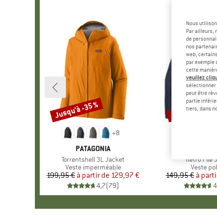
Nous utilison
Par ailleurs
de personnali
nos partenair
web; certain
par exemple c
cette manièr
veuillez cliqu
sélectionner 
peut être rév
partie inféri
Jusqu'à -35 %
Jusqu'à -35 %
Remise
Remise
tiers, dans n
+
8
MARQUE
PATAGONIA
MARQU
PATAGO
Article
Torrentshell 3L Jacket
Article
Retro Pile 
Product group
Veste imperméable
Product 
Veste pol
199,95 €
à partir de
Prix
Prix réduit
129,97 €
149,95 €
à parti
Pr
Pr
4,7
(
79
)
4