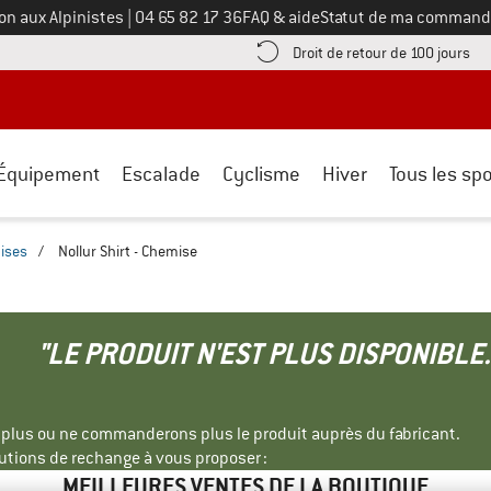
Appelez-nous au
on aux Alpinistes
|
04 65 82 17 36
FAQ & aide
Statut de ma command
e les informations de paiement ici ! Ouvre une boîte d'information
Tro
Droit de retour de 100 jours
Équipement
Escalade
Cyclisme
Hiver
Tous les spo
ises
/
Nollur Shirt - Chemise
"LE PRODUIT N'EST PLUS DISPONIBLE.
s plus ou ne commanderons plus le produit auprès du fabricant.
tions de rechange à vous proposer :
MEILLEURES VENTES DE LA BOUTIQUE