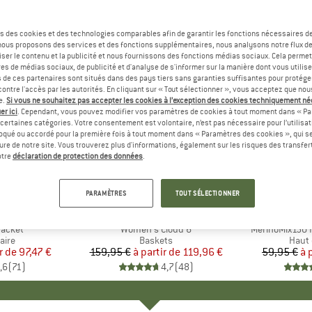
s des cookies et des technologies comparables afin de garantir les fonctions nécessaires de
, nous proposons des services et des fonctions supplémentaires, nous analysons notre flux d
ser le contenu et la publicité et nous fournissons des fonctions médias sociaux. Cela perme
es de médias sociaux, de publicité et d'analyse de s'informer sur la manière dont vous utilise
s de ces partenaires sont situés dans des pays tiers sans garanties suffisantes pour protég
ontre l'accès par les autorités. En cliquant sur « Tout sélectionner », vous acceptez que no
e.
Si vous ne souhaitez pas accepter les cookies à l’exception des cookies techniquement n
er ici
. Cependant, vous pouvez modifier vos paramètres de cookies à tout moment dans « Pa
certaines catégories. Votre consentement est volontaire, n’est pas nécessaire pour l’utilisati
oqué ou accordé pour la première fois à tout moment dans « Paramètres des cookies », qui se
eure de notre site. Vous trouverez plus d'informations, également sur les risques des transfe
Jusqu'à -25 %
Jusqu'à 
Remise
Remise
otre
déclaration de protection des données
.
+
1
+
10
PARAMÈTRES
TOUT SÉLECTIONNER
E
NIA
MARQUE
ON
MA
HEB
Jacket
Article
Women's Cloud 6
Article
MerinoMix150 P
group
aire
Product group
Baskets
Produ
Haut 
r de
ix
ix réduit
97,47 €
159,95 €
à partir de
Prix
Prix réduit
119,96 €
59,95 €
à 
,6
(
71
)
4,7
(
48
)