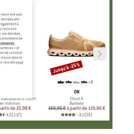
 notre site web.
e données afin
t également à
z notre site
er vos données,
us procédions de
écessaires,
ramètres » et
on de ce site et
 trouve dans la
rts vers des pays
-60 %
Jusqu'à -25 %
Remise
+
4
+
8
RQUE
ER PEAK
MARQUE
ON
ineconeHe. II T-Shirt
Article
Cloud 6
ct group
en mérinos
Product group
Baskets
partir de
Prix
Prix réduit
23,98 €
159,95 €
à partir de
Prix
Prix réduit
119,96 €
4,5
(
117
)
4,1
(
23
)