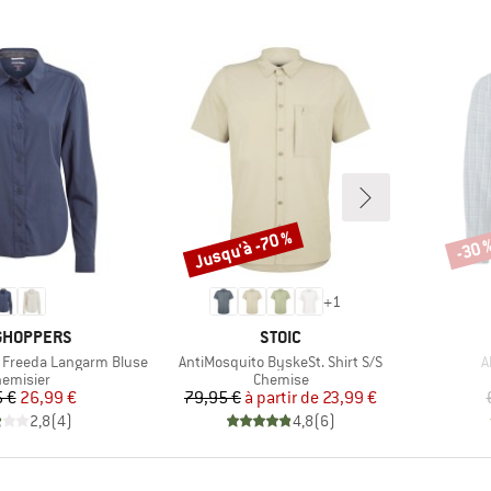
Jusqu'à -70 %
-30 
Remise
Remi
+
1
QUE
MARQUE
GHOPPERS
STOIC
Article
A
 Freeda Langarm Bluse
AntiMosquito ByskeSt. Shirt S/S
A
oduct group
Product group
emisier
Chemise
Prix
Prix réduit
Prix
Prix réduit
 €
26,99 €
79,95 €
à partir de
23,99 €
2,8
(
4
)
4,8
(
6
)