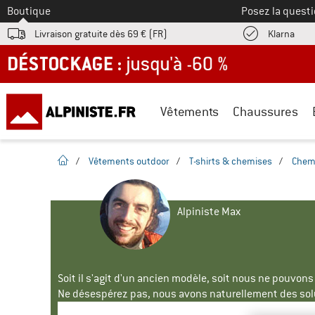
Vers le
Boutique
Posez la questi
Trouv
Livraison gratuite dès 69 € (FR)
Klarna
DÉSTOCKAGE : jusqu'à -60 %
Vêtements
Chaussures
Page d'accueil
/
Vêtements outdoor
/
T-shirts & chemises
/
Chem
Alpiniste Max
Soit il s'agit d'un ancien modèle, soit nous ne pouvon
Ne désespérez pas, nous avons naturellement des solu