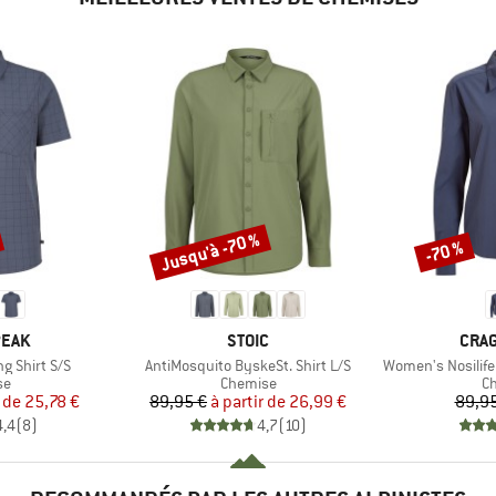
Jusqu'à -70 %
-70 %
Remise
Remise
MARQUE
MAR
PEAK
STOIC
CRA
Article
Article
ng Shirt S/S
AntiMosquito ByskeSt. Shirt L/S
Women's Nosilife
t group
Product group
Pr
se
Chemise
Ch
ix
ix réduit
Prix
Prix réduit
r de
25,78 €
89,95 €
à partir de
26,99 €
89,95
4,4
(
8
)
4,7
(
10
)