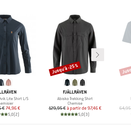
Jusqu'à -25 %
Jusq
Remise
Remi
RQUE
MARQUE
LLRÄVEN
FJÄLLRÄVEN
Article
ik Lite Shirt L/S
Abisko Trekking Shirt
oduct group
Product group
emisier
Chemise
Prix
Prix réduit
Prix
Prix réduit
5 €
74,96 €
129,95 €
à partir de
97,46 €
64,95
5,0
(
2
)
5,0
(
3
)