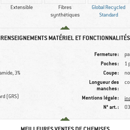
Extensible
Fibres
Global Recycled
synthétiques
Standard
RENSEIGNEMENTS MATÉRIEL ET FONCTIONNALITÉS
Fermeture :
pa
Poches :
1 
Coupe :
yamide, 3%
no
Longueur des
co
manches :
ard (GRS)
Mentions légale :
in
N° art. :
03
MEILLEURES VENTES DE CHEMISES