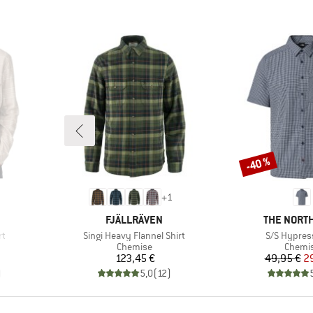
-40 %
Remise
+
1
MARQUE
MARQUE
FJÄLLRÄVEN
THE NORTH
Article
Article
rt
Singi Heavy Flannel Shirt
S/S Hypress
up
Product group
Produc
Chemise
Chemi
Prix
Pr
Pr
123,45 €
49,95 €
2
)
5,0
(
12
)