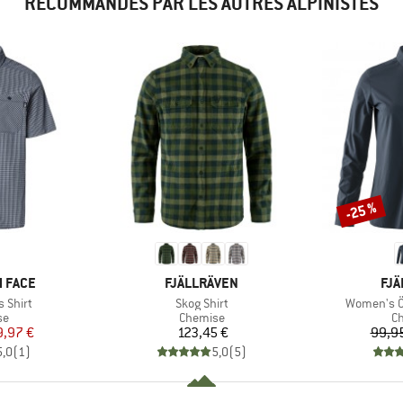
RECOMMANDÉS PAR LES AUTRES ALPINISTES
-25 %
Remise
MARQUE
MA
 FACE
FJÄLLRÄVEN
FJÄ
Article
Article
 Shirt
Skog Shirt
Women's Öv
t group
Product group
Pr
se
Chemise
Ch
ix
ix réduit
Prix
9,97 €
123,45 €
99,9
5,0
(
1
)
5,0
(
5
)