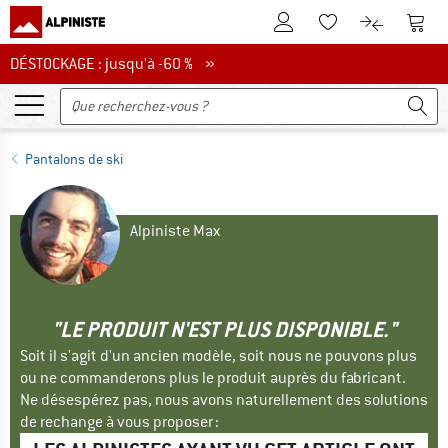
Vers le compte client
Vers 
Vers la liste d'env
Vers le com
DÉSTOCKAGE : jusqu'à -60 %
DÉSTOCKAGE : jusqu'à -60 % »
Pantalons de ski
Alpiniste Max
"LE PRODUIT N'EST PLUS DISPONIBLE."
Soit il s'agit d'un ancien modèle, soit nous ne pouvons plus
ou ne commanderons plus le produit auprès du fabricant.
Ne désespérez pas, nous avons naturellement des solutions
de rechange à vous proposer :