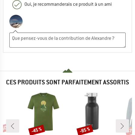
Oui, je recommanderais ce produit à un ami
CES PRODUITS SONT PARFAITEMENT ASSORTIS
 -60 %
-45 %
-85 %
-75
Remise
Remise
Rem