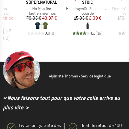
UE
MARQUE
MARQUE
A
SUPER.NATURAL
STOIC
Article
Article
Article
xima
No Map Tee
HeladagenSt. Stainless Steel Bottle 500ml
Women's MerinoFlee
roup
Product group
Product group
Pro
e ski
Haut en mérinos
Gourde
Ves
ix
ix réduit
Prix
Prix réduit
Prix
Prix réduit
artir de
79,95 €
43,97 €
15,95 €
2,39 €
179,9
 €
+
7
0,0
(
0
)
4,2
(
16
)
5,0
(
2
)
Alpiniste Thomas - Service logistique
« Nous faisons tout pour que votre colis arrive au
plus vite. »
Livraison gratuite dès
Droit de retour de 100