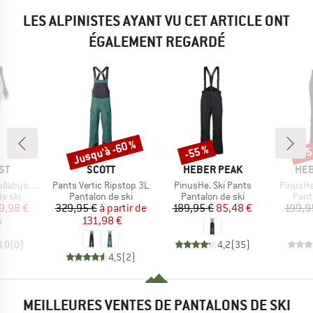
LES ALPINISTES AYANT VU CET ARTICLE ONT
ÉGALEMENT REGARDÉ
Jusqu'à -60 %
-55 %
-55
Remise
Remise
Rem
E
MARQUE
MARQUE
MAR
ST
SCOTT
HEBER PEAK
HEB
Article
Article
Article
 Snowpants
Pants Vertic Ripstop 3L
PinusHe. Ski Pants
PinusHe
roup
Product group
Product group
Prod
e ski
Pantalon de ski
Pantalon de ski
Pant
ix
ix réduit
Prix
Prix réduit
Prix
Prix réduit
9,98 €
329,95 €
à partir de
189,95 €
85,48 €
199,9
131,98 €
0,0
(
0
)
4,2
(
35
)
4,5
(
2
)
MEILLEURES VENTES DE PANTALONS DE SKI