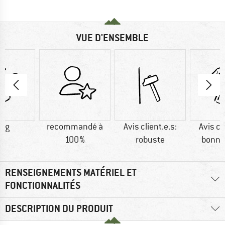
VUE D'ENSEMBLE
4 g
recommandé à
Avis client.e.s:
Avis cl
100 %
robuste
bonne
RENSEIGNEMENTS MATÉRIEL ET
FONCTIONNALITÉS
DESCRIPTION DU PRODUIT