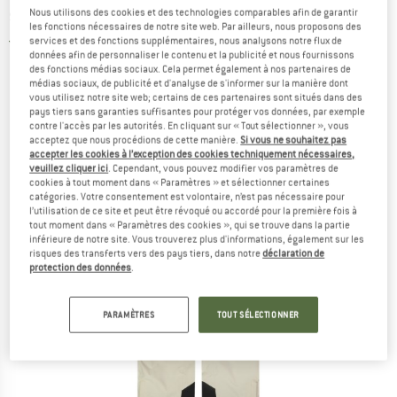
ski
Nous utilisons des cookies et des technologies comparables afin de garantir
les fonctions nécessaires de notre site web. Par ailleurs, nous proposons des
services et des fonctions supplémentaires, nous analysons notre flux de
5,0
(1)
données afin de personnaliser le contenu et la publicité et nous fournissons
des fonctions médias sociaux. Cela permet également à nos partenaires de
médias sociaux, de publicité et d'analyse de s'informer sur la manière dont
vous utilisez notre site web; certains de ces partenaires sont situés dans des
pays tiers sans garanties suffisantes pour protéger vos données, par exemple
contre l'accès par les autorités. En cliquant sur « Tout sélectionner », vous
acceptez que nous procédions de cette manière.
Si vous ne souhaitez pas
accepter les cookies à l’exception des cookies techniquement nécessaires,
veuillez cliquer ici
. Cependant, vous pouvez modifier vos paramètres de
cookies à tout moment dans « Paramètres » et sélectionner certaines
catégories. Votre consentement est volontaire, n’est pas nécessaire pour
l’utilisation de ce site et peut être révoqué ou accordé pour la première fois à
tout moment dans « Paramètres des cookies », qui se trouve dans la partie
inférieure de notre site. Vous trouverez plus d'informations, également sur les
risques des transferts vers des pays tiers, dans notre
déclaration de
protection des données
.
PARAMÈTRES
TOUT SÉLECTIONNER