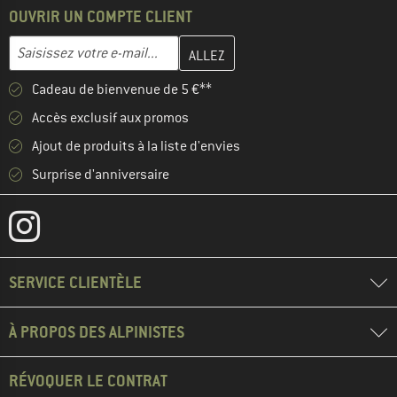
OUVRIR UN COMPTE CLIENT
Entrez votre adresse e-mail ici et créez votre compte client à la 
Adresse e-mail
Cadeau de bienvenue de 5 €**
Accès exclusif aux promos
Ajout de produits à la liste d'envies
Surprise d'anniversaire
SERVICE CLIENTÈLE
À PROPOS DES ALPINISTES
RÉVOQUER LE CONTRAT