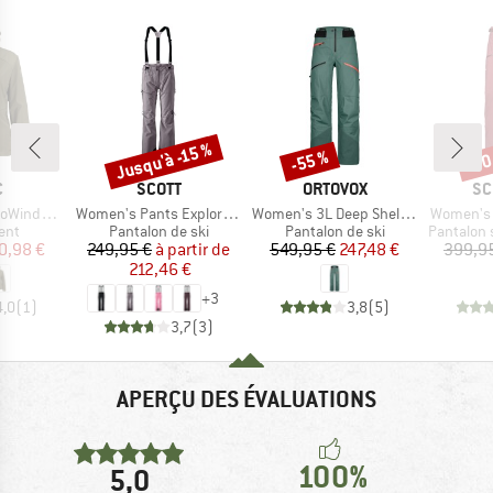
Jusqu'à -15 %
-55 %
-70
Remise
Remise
Rem
QUE
MARQUE
MARQUE
MA
C
SCOTT
ORTOVOX
SC
Article
Article
Article
acket with Hood
Women's Pants Explorair 3L
Women's 3L Deep Shell Pants
Women's 
 group
Product group
Product group
Product g
ent
Pantalon de ski
Pantalon de ski
Pantalon sk
ix
ix réduit
Prix
Prix réduit
Prix
Prix réduit
0,98 €
249,95 €
à partir de
549,95 €
247,48 €
399,9
212,46 €
+
3
4,0
(
1
)
3,8
(
5
)
3,7
(
3
)
APERÇU DES ÉVALUATIONS
100%
5,0