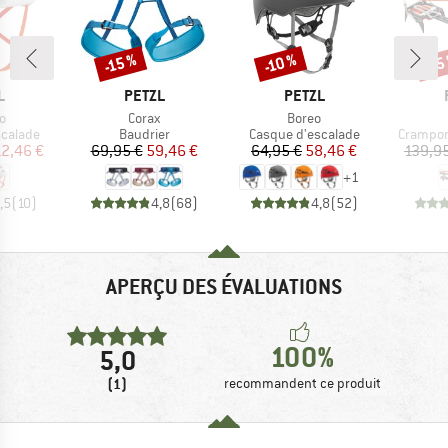
-15 %
-10 %
-15
Remise
Remise
Rem
UE
MARQUE
MARQUE
L
PETZL
PETZL
Article
Article
o
Corax
Boreo
oup
Product group
Product group
Product
scalade
Baudrier
Casque d'escalade
Crampon
ix
ix réduit
Prix
Prix réduit
Prix
Prix réduit
2,46 €
69,95 €
59,46 €
64,95 €
58,46 €
139,9
+
1
,5
(
10
)
4,8
(
68
)
4,8
(
52
)
APERÇU DES ÉVALUATIONS
100%
5,0
(1)
recommandent ce produit