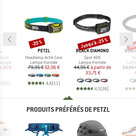
Jusqu'à -25 %
Jus
-20 %
Remise
Remise
Rem
UE
MARQUE
MARQUE
MARQ
L
PETZL
BLACK DIAMOND
BLAC
Article
Article
Art
djust
Headlamp Actik Core
Spot 400
St
oup
Product group
Product group
Prod
sangle
Lampe frontale
Lampe frontale
Lamp
ix
ix réduit
Prix
Prix réduit
Prix
Prix réduit
3,96 €
79,95 €
63,96 €
44,95 €
à partir de
54,95 
33,71 €
5,0
(
5
)
4,4
(
11
)
4,5
(
26
)
PRODUITS PRÉFÉRÉS DE PETZL