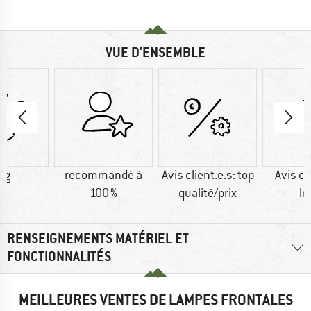
VUE D'ENSEMBLE
 g
recommandé à
Avis client.e.s: top
Avis cl
100 %
qualité/prix
lé
RENSEIGNEMENTS MATÉRIEL ET
FONCTIONNALITÉS
MEILLEURES VENTES DE LAMPES FRONTALES