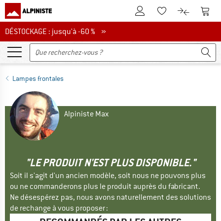
Vers le compte client
Vers 
Vers la liste d'env
Vers le com
DÉSTOCKAGE : jusqu'à -60 %
DÉSTOCKAGE : jusqu'à -60 % »
Lampes frontales
Alpiniste Max
"LE PRODUIT N'EST PLUS DISPONIBLE."
Soit il s'agit d'un ancien modèle, soit nous ne pouvons plus
ou ne commanderons plus le produit auprès du fabricant.
Ne désespérez pas, nous avons naturellement des solutions
de rechange à vous proposer :