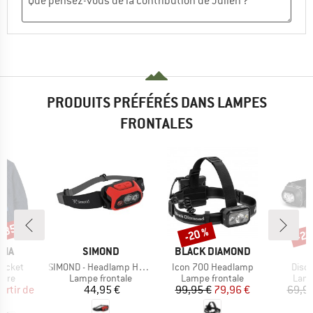
PRODUITS PRÉFÉRÉS DANS LAMPES
FRONTALES
 -35 %
-20 %
-20
Remise
Rem
E
MARQUE
MARQUE
NIA
SIMOND
BLACK DIAMOND
Article
Article
Articl
Jacket
SIMOND - Headlamp HL900 USB
Icon 700 Headlamp
Disc
group
Product group
Product group
Prod
aire
Lampe frontale
Lampe frontale
Lamp
ix
ix réduit
Prix
Prix
Prix réduit
artir de
44,95 €
99,95 €
79,96 €
69,95
 €