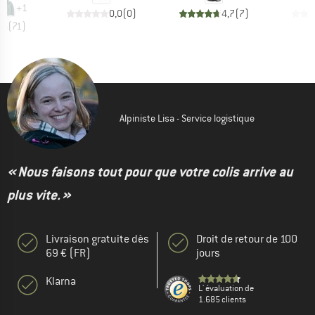
+
1
0,0
(
0
)
4,7
(
7
)
,6
(
71
)
Alpiniste Lisa - Service logistique
« Nous faisons tout pour que votre colis arrive au
plus vite. »
Livraison gratuite dès
Droit de retour de 100
69 € (FR)
jours
Klarna
L' évaluation de
1.685 clients