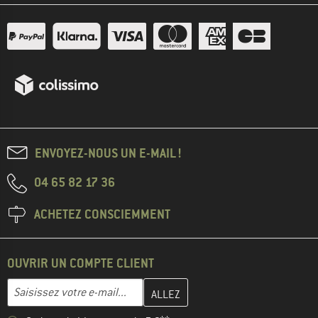
ENVOYEZ-NOUS UN E-MAIL !
04 65 82 17 36
ACHETEZ CONSCIEMMENT
OUVRIR UN COMPTE CLIENT
Entrez votre adresse e-mail ici et créez votre compte client à la 
Adresse e-mail