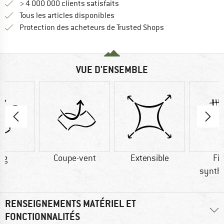
> 4 000 000 clients satisfaits
Tous les articles disponibles
Trouve toutes les i
Protection des acheteurs de Trusted Shops
VUE D'ENSEMBLE
 g
Coupe-vent
Extensible
Fi
synth
RENSEIGNEMENTS MATÉRIEL ET
FONCTIONNALITÉS