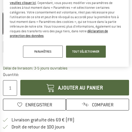
veuillez cliquer ici
. Cependant, vous pouvez modifier vos paramètres de
cookies à tout moment dans « Paramètres » et sélectionner certaines
Couleur:
Light Grey
catégories. Votre consentement est volontaire, n’est pas nécessaire pour
l’utilisation de ce site et peut être révoqué ou accordé pour la première fois à
tout moment dans « Paramètres des cookies », qui se trouve dans la partie
inférieure de notre site. Vous trouverez plus d'informations, également sur les
-13 %
risques des transferts vers des pays tiers, dans notre
déclaration de
protection des données
.
Sélectionner taille:
S
M
L
XL
XXL
PARAMÈTRES
TOUT SÉLECTIONNER
Guide des tailles
Le lien s'ouvre dans une boîte d'inf
Délai de livraison: 3-5 jours ouvrables
Quantité:
AJOUTER AU PANIER
ENREGISTRER
COMPARER
Trouve les infos sur la livrais
Livraison gratuite dès 69 € (FR)
Trouve les informations de paiemen
Droit de retour de 100 jours