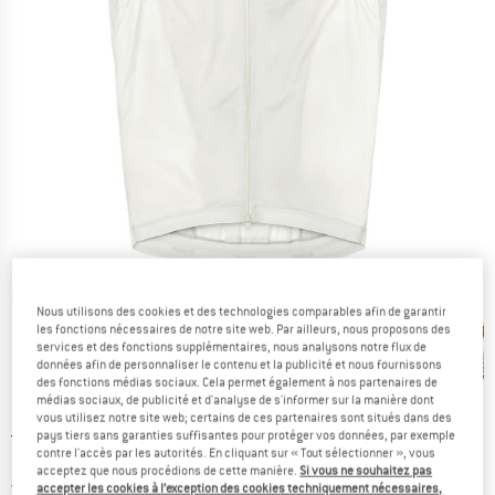
Photos détaillées
Nous utilisons des cookies et des technologies comparables afin de garantir
les fonctions nécessaires de notre site web. Par ailleurs, nous proposons des
services et des fonctions supplémentaires, nous analysons notre flux de
données afin de personnaliser le contenu et la publicité et nous fournissons
des fonctions médias sociaux. Cela permet également à nos partenaires de
médias sociaux, de publicité et d'analyse de s'informer sur la manière dont
vous utilisez notre site web; certains de ces partenaires sont situés dans des
Prix initial :
Prix:
134,95
€
pays tiers sans garanties suffisantes pour protéger vos données, par exemple
contre l'accès par les autorités. En cliquant sur « Tout sélectionner », vous
117,41
€
TVA incl.
acceptez que nous procédions de cette manière.
Si vous ne souhaitez pas
France. Informations sur les frais de l
Livraison gratuite
(FR)
accepter les cookies à l’exception des cookies techniquement nécessaires,