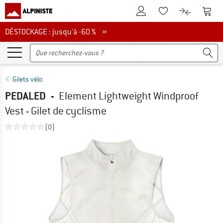
Vers le compte client
Vers 
Vers la liste d'env
Vers le com
DÉSTOCKAGE : jusqu'à -60 %
DÉSTOCKAGE : jusqu'à -60 % »
Gilets vélo
PEDALED
-
Element Lightweight Windproof
Vest - Gilet de cyclisme
(0)