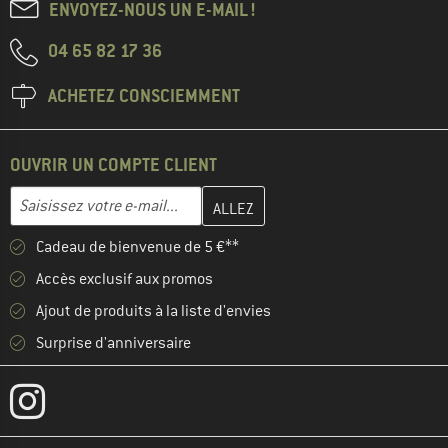
ENVOYEZ-NOUS UN E-MAIL !
04 65 82 17 36
ACHETEZ CONSCIEMMENT
OUVRIR UN COMPTE CLIENT
Entrez votre adresse e-mail ici et créez votre compte client à la 
Adresse e-mail
Cadeau de bienvenue de 5 €**
Accès exclusif aux promos
Ajout de produits à la liste d'envies
Surprise d'anniversaire