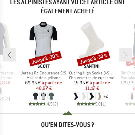
LES ALPINISTES AYANT VU CET ARTICLE ONT
ÉGALEMENT ACHETÉ
Jusqu'à -30 %
Jusqu'à -30 %
Jus
Remise
Remise
Rem
QUE
MARQUE
MARQUE
C
SCOTT
SANTINI
Article
Article
Article
alenSt. MTB L/S
Jersey Rc Endurance S/S
Cycling High Socks Q-Skin Puro
Bib Sho
up
Product group
Product group
Product
yclisme
Maillot de cyclisme
Chaussettes de cyclisme
Pantalo
ix
ix réduit
Prix
Prix réduit
Prix
Prix réduit
3,63 €
69,95 €
à partir de
15,95 €
à partir de
129,95
48,97 €
11,17 €
9
+
2
5,0
(
2
)
4,5
(
2
)
5,0
(
1
)
QU'EN DITES-VOUS ?