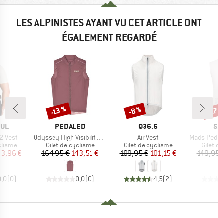
LES ALPINISTES AYANT VU CET ARTICLE ONT
ÉGALEMENT REGARDÉ
-27
-13 %
Remise
Remise
Rem
-8 %
E
MARQUE
MARQUE
M
FUL
PEDALED
Q36.5
S
Article
Article
Article
2 Vest
Odyssey High Visibility Vest
Air Vest
Mads Pedersen Mom
oup
Product group
Product group
Produ
clisme
Gilet de cyclisme
Gilet de cyclisme
Gilet
ix
ix réduit
Prix
Prix réduit
Prix
Prix réduit
03,96 €
164,95 €
143,51 €
109,95 €
101,15 €
149,95
0,0
(
0
)
0,0
(
0
)
4,5
(
2
)