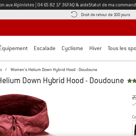
Appelez-nous au
on aux Alpinistes
|
04 65 82 17 36
FAQ & aide
Statut de ma command
e les informations de paiement ici ! Ouvre une boîte d'information
Tro
Droit de retour de 100 jours
Équipement
Escalade
Cyclisme
Hiver
Tous les spo
s
/
Women's Helium Down Hybrid Hood - Doudoune
elium Down Hybrid Hood - Doudoune
Pr
Pr
2
Co