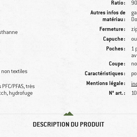
Ratio :
90
Autres infos de
ga
matériau :
D
Fermeture :
zi
asthanne
Capuche :
ou
Poches :
1 
av
e
Coupe :
no
non textiles
Caractéristiques :
po
Mentions légale :
in
s PFC/PFAS, très
N° art. :
etch, hydrofuge
10
DESCRIPTION DU PRODUIT