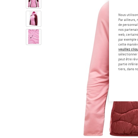
Nous utilison
Par ailleurs
de personnali
nos partenair
web; certain
par exemple c
cette manièr
veuillez cliqu
sélectionner 
peut être rév
partie inféri
tiers, dans n