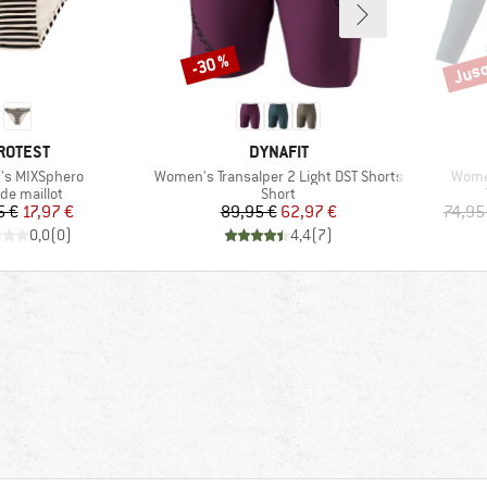
Jusq
-30 %
Remise
Remi
ARQUE
MARQUE
ROTEST
DYNAFIT
Article
Articl
s MIXSphero
Women's Transalper 2 Light DST Shorts
Women
uct group
Product group
de maillot
Short
Prix
Prix réduit
Prix
Prix réduit
5 €
17,97 €
89,95 €
62,97 €
74,95
0,0
(
0
)
4,4
(
7
)