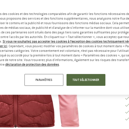
Sé
s des cookies et des technologies comparables afin de garantir les fonctions nécessaires de
, nous proposons des services et des fonctions supplémentaires, nous analysons notre flux d
ser le contenu et la publicité et nous fournissons des fonctions médias sociaux. Cela perme
G
es de médias sociaux, de publicité et d'analyse de s'informer sur la manière dont vous utilise
s de ces partenaires sont situés dans des pays tiers sans garanties suffisantes pour protég
ontre l'accès par les autorités. En cliquant sur « Tout sélectionner », vous acceptez que no
Dé
e.
Si vous ne souhaitez pas accepter les cookies à l’exception des cookies techniquement n
er ici
. Cependant, vous pouvez modifier vos paramètres de cookies à tout moment dans « Pa
Qu
certaines catégories. Votre consentement est volontaire, n’est pas nécessaire pour l’utilisati
oqué ou accordé pour la première fois à tout moment dans « Paramètres des cookies », qui se
eure de notre site. Vous trouverez plus d'informations, également sur les risques des transfe
otre
déclaration de protection des données
.
PARAMÈTRES
TOUT SÉLECTIONNER