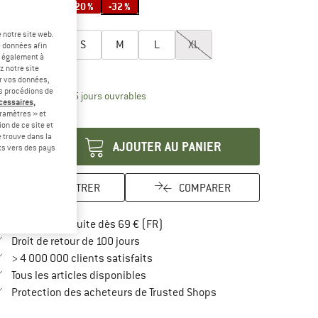
-20 %
-32 %
lectionner taille:
 notre site web.
XXS
XS
S
M
L
XL
e données afin
t également à
uide des tailles
z notre site
er vos données,
us procédions de
Le lien s'ouvre dans une boîte d'inform
lai de livraison: 3-5 jours ouvrables
écessaires,
ramètres » et
antité:
on de ce site et
 trouve dans la
AJOUTER AU PANIER
rts vers des pays
ENREGISTRER
COMPARER
Trouve les infos sur la livraison 
Livraison gratuite dès 69 € (FR)
Trouve les informations de paiement i
Droit de retour de 100 jours
> 4 000 000 clients satisfaits
Tous les articles disponibles
Trouve toutes les infos
Protection des acheteurs de Trusted Shops