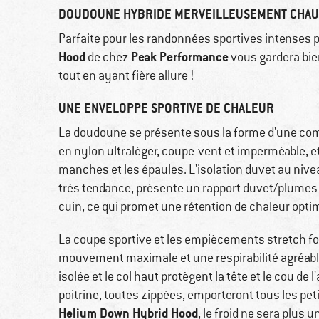
DOUDOUNE HYBRIDE MERVEILLEUSEMENT CHAU
Parfaite pour les randonnées sportives intenses pa
Hood
Peak Performance
de chez
vous gardera bien
tout en ayant fière allure !
UNE ENVELOPPE SPORTIVE DE CHALEUR
La doudoune se présente sous la forme d'une com
en nylon ultraléger, coupe-vent et imperméable, et
manches et les épaules. L'isolation duvet au niv
très tendance, présente un rapport duvet/plumes
cuin, ce qui promet une rétention de chaleur opti
La coupe sportive et les empiècements stretch fo
mouvement maximale et une respirabilité agréable
isolée et le col haut protègent la tête et le cou de 
poitrine, toutes zippées, emporteront tous les pet
Helium Down Hybrid Hood
, le froid ne sera plus u