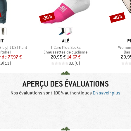
-30 %
-40 %
Remise
Remise
UE
MARQUE
M
IT
ALÉ
P
Article
Article
 Light DST Pant
T-Care Plus Socks
Women'
oup
Product group
Prod
ftshell
Chaussettes de cyclisme
Bas 
ix
ix réduit
Prix
Prix réduit
r de
77,97 €
20,95 €
14,67 €
29,9
,9
(
11
)
0,0
(
0
)
APERÇU DES ÉVALUATIONS
Nos évaluations sont 100 % authentiques
En savoir plus