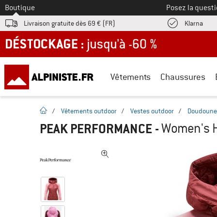
Vers le
Boutique
Posez la questi
Trouv
Livraison gratuite dès 69 € (FR)
Klarna
DÉSTOCKAGE : jusqu'à -60 %
Vêtements
Chaussures
Page d'accueil
/
Vêtements outdoor
/
Vestes outdoor
/
Doudoune
PEAK PERFORMANCE
-
Women's H