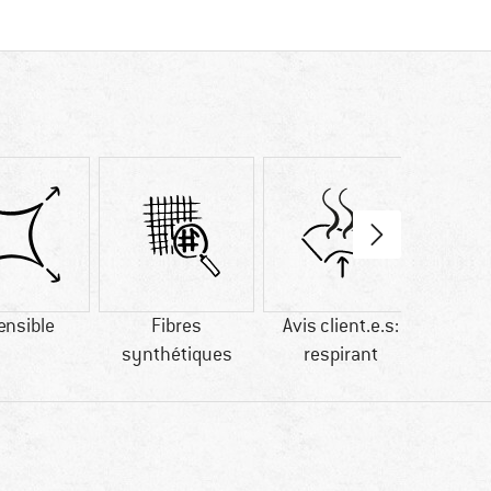
ensible
Fibres
Avis client.e.s:
Avis c
synthétiques
respirant