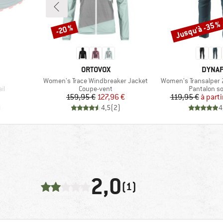
Jusqu'à -35 %
-20 %
Remise
Remise
MARQUE
MARQ
ORTOVOX
DYNAF
Article
Article
Women's Trace Windbreaker Jacket
Women's Transalper 2
Product group
Product gr
il
Coupe-vent
Pantalon so
Prix
Prix réduit
Pr
Pr
159,95 €
127,96 €
119,95 €
à parti
)
4,5
(
2
)
4
2,0
(1)