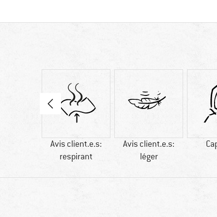
bres
Avis client.e.s:
Avis client.e.s:
Ca
étiques
respirant
léger