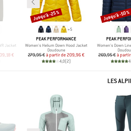
Jusqu'à -25 %
Jusqu'à -50 %
Remise
Remise
+
5
MARQUE
MARQUE
PEAK PERFORMANCE
PEAK PERF
Article
Article
WR Jacket
Women's Helium Down Hood Jacket
Women's Down Line
Product group
Product
Doudoune
Doudou
duit
Prix
Prix réduit
Pr
Pr
09,18 €
279,95 €
à partir de
209,96 €
269,95 €
à partir
)
4,0
(
2
)
4
LES ALP