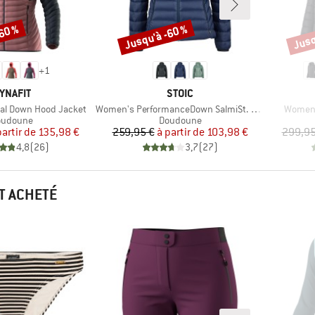
-60 %
Jusqu'à -60 %
Jusq
Remise
Remi
+
1
ARQUE
MARQUE
YNAFIT
STOIC
Article
Article
al Down Hood Jacket
Women's PerformanceDown SalmiSt. Jacket with Hood
Women'
oduct group
Product group
oudoune
Doudoune
Prix
Prix réduit
Prix
Prix réduit
partir de
135,98 €
259,95 €
à partir de
103,98 €
299,95
4,8
(
26
)
3,7
(
27
)
T ACHETÉ