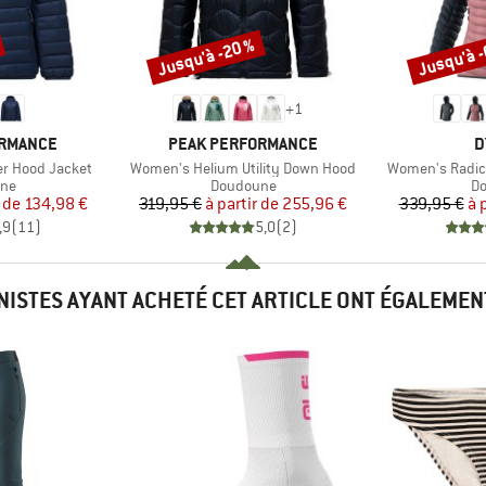
Jusqu'à -20 %
Jusqu'à 
Remise
Remise
+
1
MARQUE
M
ORMANCE
PEAK PERFORMANCE
D
Article
Article
r Hood Jacket
Women's Helium Utility Down Hood
Women's Radic
 group
Product group
Pr
ne
Doudoune
D
ix
ix réduit
Prix
Prix réduit
 de
134,98 €
319,95 €
à partir de
255,96 €
339,95 €
à 
,9
(
11
)
5,0
(
2
)
INISTES AYANT ACHETÉ CET ARTICLE ONT ÉGALEMEN