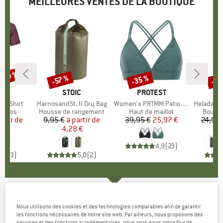
MEILLEURES VENTES DE LA BOUTIQUE
 -30 %
-35 %
-85
-57 %
Remise
Remise
Rem
UE
OX
MARQUE
STOIC
MARQUE
PROTEST
k T-Shirt
Article
HarnosandSt. II Dry Bag
Article
Women's PRTMM Patio Triangle
Article
HeladagenSt. Insulated
roup
érinos
Product group
Housse de rangement
Product group
Haut de maillot
Produc
Boutei
artir de
ix
ix réduit
9,95 €
à partir de
Prix
Prix réduit
39,95 €
Prix
Prix réduit
25,97 €
24,95 
 €
4,28 €
4,9
(
23
)
4,3
(
3
)
5,0
(
2
)
PATAGONIA
-
Women's R1 Daily Zip Neck -
Nous utilisons des cookies et des technologies comparables afin de garantir
Pull polaire
les fonctions nécessaires de notre site web. Par ailleurs, nous proposons des
services et des fonctions supplémentaires, nous analysons notre flux de