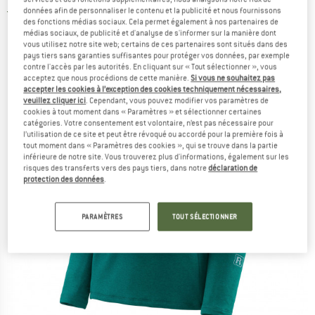
données afin de personnaliser le contenu et la publicité et nous fournissons
5,0
(1)
des fonctions médias sociaux. Cela permet également à nos partenaires de
médias sociaux, de publicité et d'analyse de s'informer sur la manière dont
vous utilisez notre site web; certains de ces partenaires sont situés dans des
pays tiers sans garanties suffisantes pour protéger vos données, par exemple
contre l'accès par les autorités. En cliquant sur « Tout sélectionner », vous
acceptez que nous procédions de cette manière.
Si vous ne souhaitez pas
accepter les cookies à l’exception des cookies techniquement nécessaires,
veuillez cliquer ici
. Cependant, vous pouvez modifier vos paramètres de
cookies à tout moment dans « Paramètres » et sélectionner certaines
catégories. Votre consentement est volontaire, n’est pas nécessaire pour
l’utilisation de ce site et peut être révoqué ou accordé pour la première fois à
tout moment dans « Paramètres des cookies », qui se trouve dans la partie
inférieure de notre site. Vous trouverez plus d'informations, également sur les
risques des transferts vers des pays tiers, dans notre
déclaration de
protection des données
.
PARAMÈTRES
TOUT SÉLECTIONNER