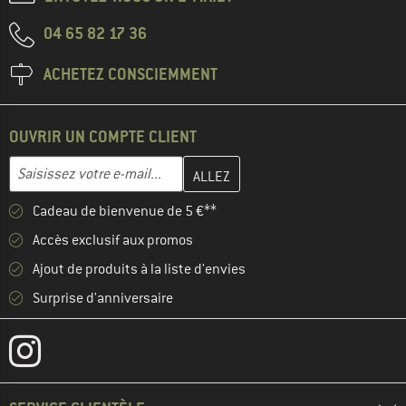
04 65 82 17 36
ACHETEZ CONSCIEMMENT
OUVRIR UN COMPTE CLIENT
Entrez votre adresse e-mail ici et créez votre compte client à la 
Adresse e-mail
Cadeau de bienvenue de 5 €**
Accès exclusif aux promos
Ajout de produits à la liste d'envies
Surprise d'anniversaire