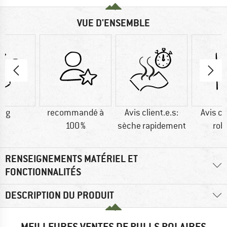
VUE D'ENSEMBLE
2 g
recommandé à
Avis client.e.s:
Avis cl
100 %
sèche rapidement
rob
RENSEIGNEMENTS MATÉRIEL ET
FONCTIONNALITÉS
DESCRIPTION DU PRODUIT
MEILLEURES VENTES DE PULLS POLAIRES