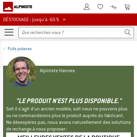
Vers le compte client
Vers 
Vers la liste d'env
Vers le com
DÉSTOCKAGE : jusqu'à -60 %
DÉSTOCKAGE : jusqu'à -60 % »
Pulls polaires
Alpiniste Hannes
"LE PRODUIT N'EST PLUS DISPONIBLE."
Soit il s'agit d'un ancien modèle, soit nous ne pouvons plus
ou ne commanderons plus le produit auprès du fabricant.
Ne désespérez pas, nous avons naturellement des solutions
de rechange à vous proposer :