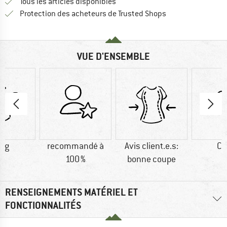
Tous les articles disponibles
Trouve toutes les i
Protection des acheteurs de Trusted Shops
VUE D'ENSEMBLE
9 g
recommandé à
Avis client.e.s:
Co
100 %
bonne coupe
RENSEIGNEMENTS MATÉRIEL ET
FONCTIONNALITÉS