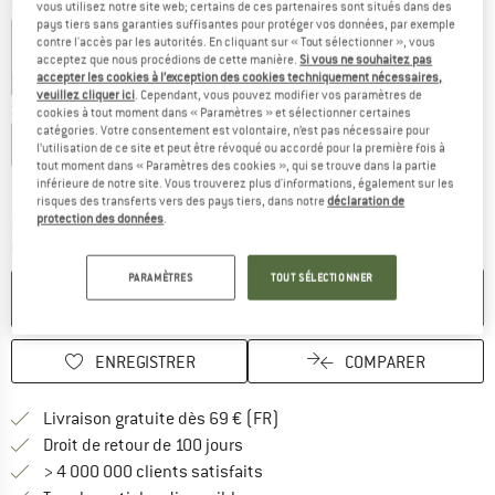
Couleur:
Aqua Stone
vous utilisez notre site web; certains de ces partenaires sont situés dans des
pays tiers sans garanties suffisantes pour protéger vos données, par exemple
contre l'accès par les autorités. En cliquant sur « Tout sélectionner », vous
acceptez que nous procédions de cette manière.
Si vous ne souhaitez pas
accepter les cookies à l’exception des cookies techniquement nécessaires,
-20 %
-22 %
-30 %
veuillez cliquer ici
. Cependant, vous pouvez modifier vos paramètres de
Sélectionner taille:
cookies à tout moment dans « Paramètres » et sélectionner certaines
catégories. Votre consentement est volontaire, n’est pas nécessaire pour
XS
S
M
L
XL
XXL
l’utilisation de ce site et peut être révoqué ou accordé pour la première fois à
tout moment dans « Paramètres des cookies », qui se trouve dans la partie
Guide des tailles
inférieure de notre site. Vous trouverez plus d'informations, également sur les
risques des transferts vers des pays tiers, dans notre
déclaration de
protection des données
.
Le lien s'ouvre dans une boîte d'inf
Délai de livraison: 3-5 jours ouvrables
Quantité:
PARAMÈTRES
TOUT SÉLECTIONNER
AJOUTER AU PANIER
ENREGISTRER
COMPARER
Trouve les infos sur la livrais
Livraison gratuite dès 69 € (FR)
Trouve les informations de paiemen
Droit de retour de 100 jours
> 4 000 000 clients satisfaits