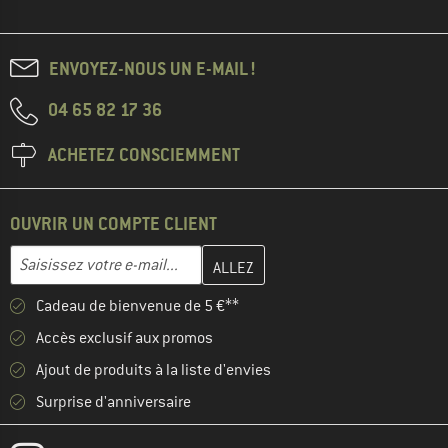
ENVOYEZ-NOUS UN E-MAIL !
04 65 82 17 36
ACHETEZ CONSCIEMMENT
OUVRIR UN COMPTE CLIENT
Entrez votre adresse e-mail ici et créez votre compte client à la 
Adresse e-mail
Cadeau de bienvenue de 5 €**
Accès exclusif aux promos
Ajout de produits à la liste d'envies
Surprise d'anniversaire