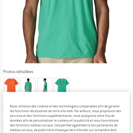
Photos détaillées
Nous utilisons des cookies et des technologies comparables afin de garantir
Prix initial :
Prix:
44,95
€
les fonctions nécessaires de notre site web. Par ailleurs, nous proposons des
31,47
€
TVA incl.
services et des fonctions supplémentaires, nous analysons notre flux de
données afin de personnaliser le contenu et la publicité et nous fournissons
Informations sur les frais de livraison. Ouvre une bo
hors Frais de livraison
des fonctions médias sociaux. Cela permet également à nos partenaires de
médias sociaux, de publicité et d'analyse de s'informer sur la manière dont