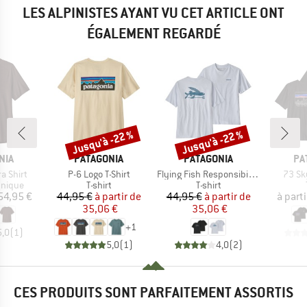
LES ALPINISTES AYANT VU CET ARTICLE ONT
ÉGALEMENT REGARDÉ
Jusqu'à -22 %
Jusqu'à -22 %
Remise
Remise
E
MARQUE
MARQUE
MA
NIA
PATAGONIA
PATAGONIA
PA
Article
Article
Articl
ra Shirt
P-6 Logo T-Shirt
Flying Fish Responsibili-Tee
73 Sky
oup
Product group
Product group
hnique
T-shirt
T-shirt
ix
Prix
Prix réduit
Prix
Prix réduit
54,95 €
44,95 €
à partir de
44,95 €
à partir de
à parti
35,06 €
35,06 €
+
1
5,0
(
1
)
5,0
(
1
)
4,0
(
2
)
CES PRODUITS SONT PARFAITEMENT ASSORTIS