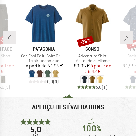
 -35 %
Jus
-35 %
Remise
Rem
MARQUE
MARQUE
MA
 FACE
PATAGONIA
GONSO
PA
Article
Article
Artic
 Short
Cap Cool Daily Shirt Great Waves
Adventure Shirt
Back
uct group
Product group
Product group
P
T-shirt technique
Maillot de cyclisme
C
ix
ix réduit
Prix
Prix
Prix réduit
artir de
à partir de
54,95 €
89,95 €
à partir de
84,95 
 €
58,47 €
6
0,0
(
0
)
5,0
(
5
)
5,0
(
1
)
APERÇU DES ÉVALUATIONS
100%
5,0