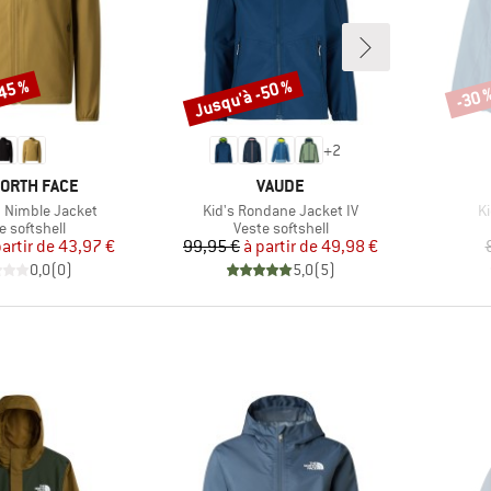
-45 %
Jusqu'à -50 %
-30 
Remise
Remi
+
2
UE
MARQUE
NORTH FACE
VAUDE
Article
Ar
n Nimble Jacket
Kid's Rondane Jacket IV
Ki
uct group
Product group
e softshell
Veste softshell
Prix
Prix réduit
Prix
Prix réduit
partir de
43,97 €
99,95 €
à partir de
49,98 €
0,0
(
0
)
5,0
(
5
)