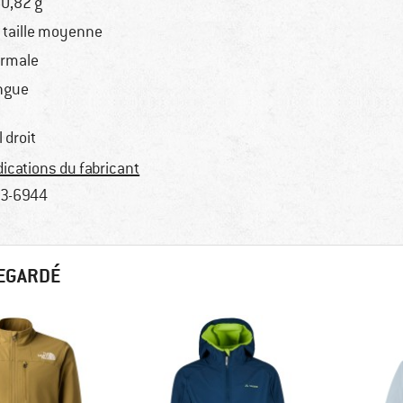
0,82 g
 taille moyenne
rmale
ngue
l droit
dications du fabricant
3-6944
REGARDÉ