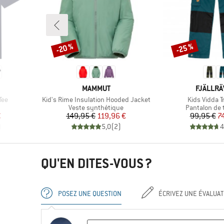
-20 %
-25 %
Remise
Remise
MARQUE
MARQUE
MAMMUT
FJÄLLR
Article
Article
Tee
Kid's Rime Insulation Hooded Jacket
Kids Vidda T
oup
Product group
Product gro
Veste synthétique
Pantalon de 
duit
Prix
Prix réduit
Pr
Pr
€
149,95 €
119,96 €
99,95 €
7
)
5,0
(
2
)
4
QU'EN DITES-VOUS ?
POSEZ UNE QUESTION
ÉCRIVEZ UNE ÉVALUAT