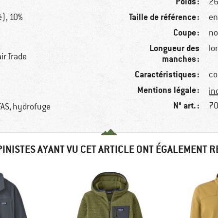
Poids :
26
Taille de référence :
é), 10%
en
Coupe :
no
Longueur des
lo
ir Trade
manches :
Caractéristiques :
co
Mentions légale :
in
N° art. :
70
FAS, hydrofuge
PINISTES AYANT VU CET ARTICLE ONT ÉGALEMENT 