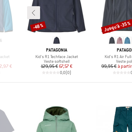
Jusqu'à -35 %
-48 %
Remise
Remise
6
MARQUE
MARQU
PATAGONIA
PATAGO
Article
Article
Jacket
Kid's R1 Techface Jacket
Kid's R1 Air Ful
Product group
Product 
Veste softshell
Veste pol
duit
Prix
Prix réduit
Pr
Pr
2,97 €
129,95 €
67,57 €
99,95 €
à partir
)
0,0
(
0
)