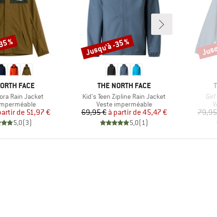
-35 %
Jusqu'à -35 %
Jusq
Remise
Remi
UE
MARQUE
NORTH FACE
THE NORTH FACE
Article
Arti
ora Rain Jacket
Kid's Teen Zipline Rain Jacket
Girl
t group
Product group
P
imperméable
Veste imperméable
V
Prix
Prix réduit
Prix
Prix réduit
partir de
51,97 €
69,95 €
à partir de
45,47 €
79,95
5,0
(
3
)
5,0
(
1
)