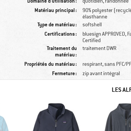
Domaine d'utilisation :
quotidien, randonnée
Matériau principal :
90% polyester (recycl
élasthanne
Type de matériau :
softshell
Certifications :
bluesign APPROVED, Fa
Certified
Traitement du
traitement DWR
matériau :
Propriétés du matériau :
respirant, sans PFC/P
Fermeture :
zip avant intégral
LES AL