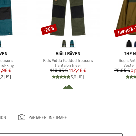
Jusqu'à 
-25 %
Remise
Remise
MARQUE
MARQ
ÄVEN
FJÄLLRÄVEN
THE 
Article
Article
rousers
Kids Vidda Padded Trousers
Boy's Ant
up
Product group
Produc
trekking
Pantalon hiver
Veste 
ix
ix réduit
Prix
Prix réduit
4,96 €
149,95 €
112,46 €
79,95 €
à 
,7
(
19
)
5,0
(
10
)
ION
PARTAGER UNE IMAGE