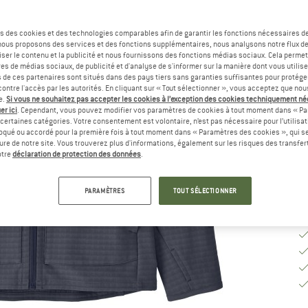
Sé
s des cookies et des technologies comparables afin de garantir les fonctions nécessaires de
, nous proposons des services et des fonctions supplémentaires, nous analysons notre flux d
ser le contenu et la publicité et nous fournissons des fonctions médias sociaux. Cela perme
G
es de médias sociaux, de publicité et d'analyse de s'informer sur la manière dont vous utilise
s de ces partenaires sont situés dans des pays tiers sans garanties suffisantes pour protég
ontre l'accès par les autorités. En cliquant sur « Tout sélectionner », vous acceptez que no
Dé
e.
Si vous ne souhaitez pas accepter les cookies à l’exception des cookies techniquement n
er ici
. Cependant, vous pouvez modifier vos paramètres de cookies à tout moment dans « Pa
Qu
certaines catégories. Votre consentement est volontaire, n’est pas nécessaire pour l’utilisati
oqué ou accordé pour la première fois à tout moment dans « Paramètres des cookies », qui se
eure de notre site. Vous trouverez plus d'informations, également sur les risques des transfe
otre
déclaration de protection des données
.
PARAMÈTRES
TOUT SÉLECTIONNER