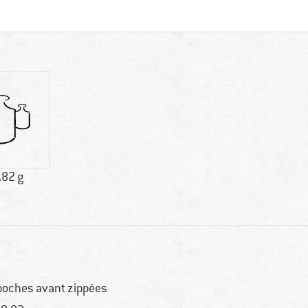
.82 g
poches avant zippées