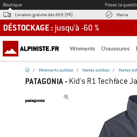
Vers le
Boutique
Posez la questi
Trouv
Livraison gratuite dès 69 € (FR)
Klarna
DÉSTOCKAGE : jusqu'à -60 %
Vêtements
Chaussures
Page d'accueil
/
Vêtements outdoor
/
Vestes outdoor
/
Vestes sof
PATAGONIA
-
Kid's R1 Techface Ja