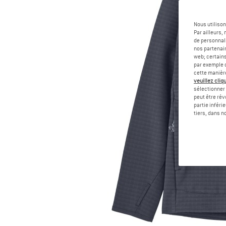
Nous utilison
Par ailleurs
de personnali
nos partenair
web; certain
par exemple c
cette manièr
veuillez cliqu
sélectionner 
peut être rév
partie inféri
tiers, dans n