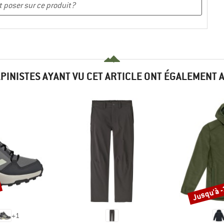
LPINISTES AYANT VU CET ARTICLE ONT ÉGALEMENT 
Jusqu'à 
Remise
+
1