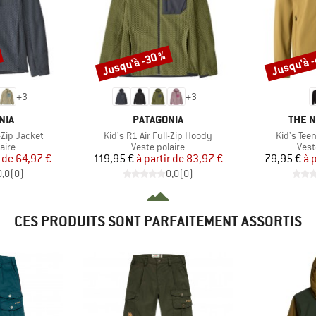
Jusqu'à -30 %
Jusqu'à 
Remise
Remise
+
3
+
3
E
MARQUE
MARQ
NIA
PATAGONIA
THE 
Article
Article
l-Zip Jacket
Kid's R1 Air Full-Zip Hoody
Kid's Tee
group
Product group
Prod
aire
Veste polaire
Vest
ix
ix réduit
Prix
Prix réduit
 de
64,97 €
119,95 €
à partir de
83,97 €
79,95 €
à 
0,0
(
0
)
0,0
(
0
)
CES PRODUITS SONT PARFAITEMENT ASSORTIS