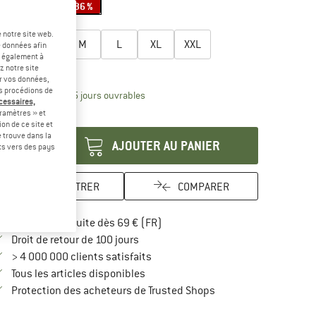
-34 %
-34 %
-36 %
lectionner taille:
 notre site web.
XS
S
M
L
XL
XXL
e données afin
t également à
uide des tailles
z notre site
er vos données,
us procédions de
Le lien s'ouvre dans une boîte d'inform
lai de livraison: 3-5 jours ouvrables
écessaires,
ramètres » et
antité:
on de ce site et
 trouve dans la
AJOUTER AU PANIER
rts vers des pays
ENREGISTRER
COMPARER
Trouve les infos sur la livraison 
Livraison gratuite dès 69 € (FR)
Trouve les informations de paiement i
Droit de retour de 100 jours
> 4 000 000 clients satisfaits
Tous les articles disponibles
Trouve toutes les infos
Protection des acheteurs de Trusted Shops