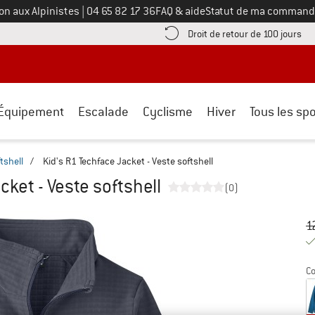
Appelez-nous au
on aux Alpinistes
|
04 65 82 17 36
FAQ & aide
Statut de ma command
e les informations de paiement ici ! Ouvre une boîte d'information
Tro
Droit de retour de 100 jours
Équipement
Escalade
Cyclisme
Hiver
Tous les spo
tshell
/
Kid's R1 Techface Jacket - Veste softshell
cket - Veste softshell
(0)
Pr
Pr
1
Co